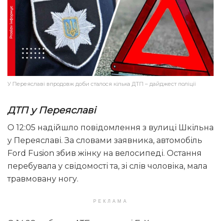
У Переяславі впродовж доби сталося кілька ДТП – дайджест поліції
ДТП у Переяславі
О 12:05 надійшло повідомлення з вулиці Шкільна
у Переяславі. За словами заявника, автомобіль
Ford Fusion збив жінку на велосипеді. Остання
перебувала у свідомості та, зі слів чоловіка, мала
травмовану ногу.
РЕКЛАМА