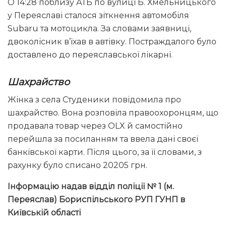
О 14:28 поблизу АТБ по вулиці Б. Хмельницького
у Переяславі сталося зіткнення автомобіля
Subaru та мотоцикла. За словами заявниці,
двоколісник в’їхав в автівку. Постраждалого було
доставлено до переяславської лікарні.
Шахрайство
Жінка з села Студеники повідомила про
шахрайство. Вона розповіла правоохоронцям, що
продавала товар через OLX й самостійно
перейшла за посиланням та ввела дані своєї
банківської карти. Після цього, за її словами, з
рахунку було списано 20205 грн.
Інформацію надав відділ поліції № 1 (м.
Переяслав) Бориспільського РУП ГУНП в
Київській області