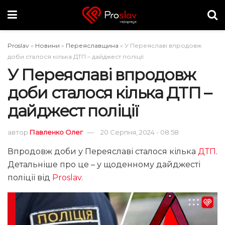
Proslav
»
Новини
»
Переяславщина
»
У Переяславі впродовж
доби сталося кілька ДТП – дайджест поліції
У Переяславі впродовж
доби сталося кілька ДТП –
дайджест поліції
автор
Павленко Олег
20 Серпня, 2024 - 08:58
Впродовж доби у Переяславі сталося кілька
ДТП
.
Детальніше про це – у щоденному дайджесті
поліції від
Proslav
.