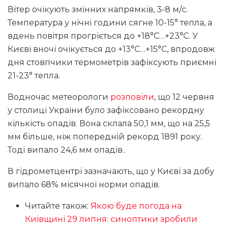
Вітер очікують змінних напрямків, 3-8 м/с.
Температура у нічні години сягне 10-15° тепла, а
вдень повітря прогріється до +18°С…+23°С. У
Києві вночі очікується до +13°С…+15°С, впродовж
дня стовпчики термометрів зафіксують приємні
21-23° тепла.
Водночас метеорологи
розповіли
, що 12 червня
у столиці України було зафіксовано рекордну
кількість опадів. Вона склала 50,1 мм, що на 25,5
мм більше, ніж попередній рекорд 1891 року.
Тоді випало 24,6 мм опадів..
В гідрометцентрі зазначають, що у Києві за добу
випало 68% місячної норми опадів.
Читайте також:
Якою буде погода на
Київщині 29 липня: синоптики зробили