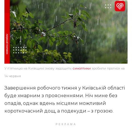
У п’ятницю на Київщині знову задощить:
синоптики
зробили прогноз на
14 червня
Завершення робочого тижня у Київській області
буде хмарним з проясненнями. Ніч мине без
опадів, однак вдень місцями можливий
короткочасний дощ, а подекуди – з грозою.
РЕКЛАМА