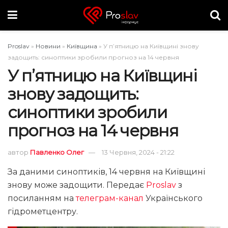
Proslav
»
Новини
»
Київщина
»
У п’ятницю на Київщині знову
задощить: синоптики зробили прогноз на 14 червня
У п’ятницю на Київщині
знову задощить:
синоптики зробили
прогноз на 14 червня
автор
Павленко Олег
13 Червня, 2024 - 21:22
За даними синоптиків, 14 червня на Київщині
знову може задощити. Передає
Proslav
з
посиланням на
телеграм-канал
Українського
гідрометцентру.