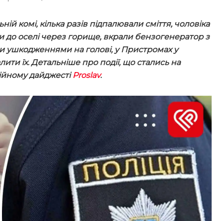
ій комі, кілька разів підпалювали сміття, чоловіка
и до оселі через горище, вкрали бензогенератор з
ми ушкодженнями на голові, у Пристромах у
ити їх. Детальніше про події, що стались на
ційному дайджесті
Proslav
.