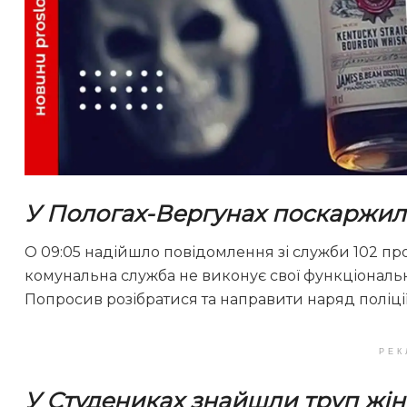
У Пологах-Вергунах поскаржил
О 09:05 надійшло повідомлення зі служби 102 про 
комунальна служба не виконує свої функціональн
Попросив розібратися та направити наряд поліці
РЕК
У Студениках знайшли труп жі