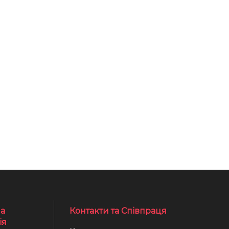
а
Контакти та Співпраця
ія