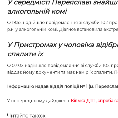
У середмісті Переяславі знайшл
алкогольній комі
О 19:52 надійшло повідомлення зі служби 102 про 
р.н. у алкогольній комі. Діагноз встановила екс
У Пристромах у чоловіка відіб
спалити їх
О 07:02 надійшло повідомлення зі служби 102 пр
віддає йому документи та має намір їх спалити. П
Інформацію надав відділ поліції № 1 (м. Переясл
У попередньому дайджесті:
Кілька ДТП, спроба 
Читайте також: