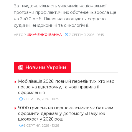
За тиждень кількість учасників національної
програми профілактичних обстежень зросла ще
на 2 470 осіб. Лікарі наголошують: серцево-
судинні, ендокринні та онкологічні...
АВТОР
ШИМЧЕНКО ІВАННА
7 СЕРПНЯ, 2026 - 16:15
Новини України
Мобілізація 2026: повний перелік тих, хто має
право на відстрочку, та нові правила її
оформлення
7 СЕРПНЯ, 2026 - 10:35
5000 гривень на першокласника: як батькам
оформити державну допомогу «Пакунок
школяра» у 2026 році
6 СЕРПНЯ, 2026 - 10:26