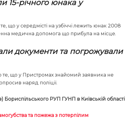
и 15-річного юнака у
те, що у середмісті на узбіччі лежить юнак 2008
тренна медична допомога що прибула на місце.
рали документи та погрожували
о те, що у Пристромах знайомий заявника не
опросив наряд поліції.
ав) Бориспільського РУП ГУНП в Київській області
самогубства та пожежа з потерпілим