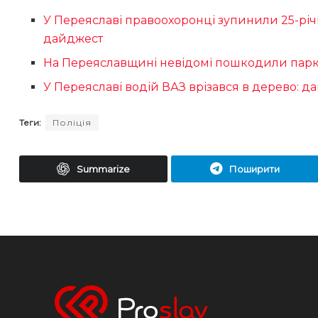
У Переяславі правоохоронці зупинили 25-річ
дайджест
На Переяславщині невідомі пошкодили парка
У Переяславі водій ВАЗ врізався в дерево: да
Теги:
Поліція
Summarize
Поширити