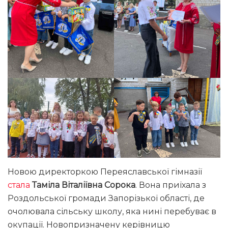
Новою директоркою Переяславської гімназії
стала
Таміла Віталіївна Сорока
. Вона приїхала з
Роздольської громади Запорізької області, де
очолювала сільську школу, яка нині перебуває в
окупації. Новопризначену керівницю