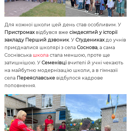
Для кожної школи цей день став особливим. У
Пристромах
відбувся вже
сімдесятий у історії
закладу Перший дзвоник
. У
Студениках
до учнів
приєдналися школярі з села
Соснова
, а сама
Соснівська
школа
стала меншою, проте ще
затишнішою. У
Семенівці
вчителі й учні чекають
на майбутню модернізацію школи, а в гімназії
села
Переяславське
відбулося кадрове
поповнення.