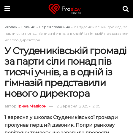
Proslav
»
Новини
»
Переяславщина
»
У Студениківській громаді за
парти сіли понад пів тисячі учнів, а в одній із гімназій представили
нового директора
У Студениківській громаді
за парти сіли понад пів
тисячі учнів, а в одній із
гімназій представили
нового директора
автор
Ірина Мадісон
2 Вересня, 2025 - 12:09
1 вересня у школах Студениківської громади
пролунав перший дзвоник. Попри ранкову
повітряну тривогу, що завадила провести