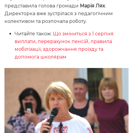
представила голова громади
Марія Лях
.
Директорка вже зустрілася з педагогічним
колективом та розпочала роботу.
Читайте також:
Що зміниться з 1 серпня:
виплати, перерахунок пенсій, правила
мобілізації, здорожчання проїзду та
допомога школярам