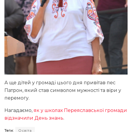
А ще дітей у громаді цього дня привітав пес
Патрон, який став символом мужності та віри у
перемогу.
Нагадаємо,
як у школах Переяславської громади
відзначили День знань
.
Теги:
Освіта