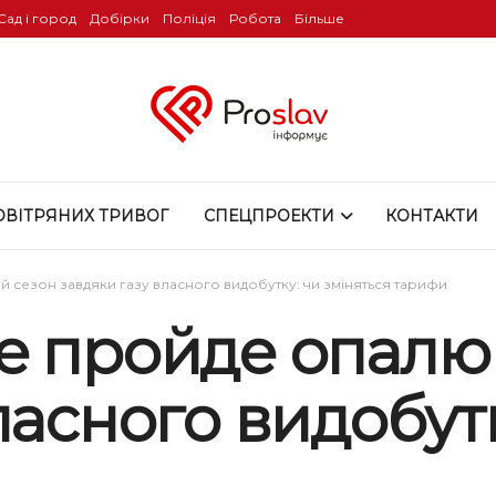
Сад і город
Добірки
Поліція
Робота
Більше
ОВІТРЯНИХ ТРИВОГ
СПЕЦПРОЕКТИ
КОНТАКТИ
сезон завдяки газу власного видобутку: чи зміняться тарифи
е пройде опалю
ласного видобутк