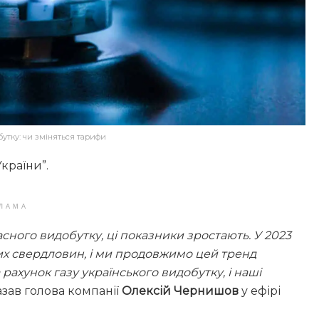
утку: чи зміняться тарифи
країни”.
ЛАМА
сного видобутку, ці показники зростають. У 2023
вих свердловин, і ми продовжимо цей тренд
ахунок газу українського видобутку, і наші
азав голова компанії
Олексій Чернишов
у ефірі