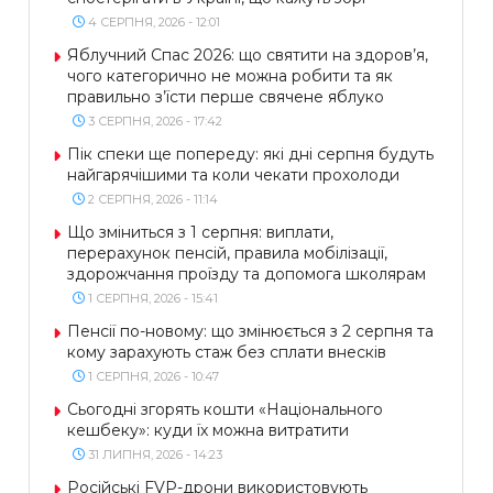
4 СЕРПНЯ, 2026 - 12:01
Яблучний Спас 2026: що святити на здоров’я,
чого категорично не можна робити та як
правильно з’їсти перше свячене яблуко
3 СЕРПНЯ, 2026 - 17:42
Пік спеки ще попереду: які дні серпня будуть
найгарячішими та коли чекати прохолоди
2 СЕРПНЯ, 2026 - 11:14
Що зміниться з 1 серпня: виплати,
перерахунок пенсій, правила мобілізації,
здорожчання проїзду та допомога школярам
1 СЕРПНЯ, 2026 - 15:41
Пенсії по-новому: що змінюється з 2 серпня та
кому зарахують стаж без сплати внесків
1 СЕРПНЯ, 2026 - 10:47
Сьогодні згорять кошти «Національного
кешбеку»: куди їх можна витратити
31 ЛИПНЯ, 2026 - 14:23
Російські FVP-дрони використовують