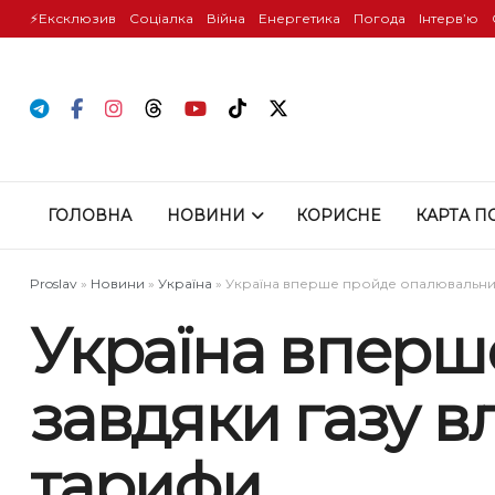
⚡️Ексклюзив
Соціалка
Війна
Енергетика
Погода
Інтервʼю
ГОЛОВНА
НОВИНИ
КОРИСНЕ
КАРТА П
Proslav
»
Новини
»
Україна
»
Україна вперше пройде опалювальний 
Україна вперш
завдяки газу в
тарифи