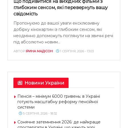
Що подивитися на вихідних: фільми з
глибоким сенсом, які перевернуть вашу
свідомість
Пропонуємо до вашої уваги ексклюзивну
добірку кінокартин із глибоким сенсом, які
неодмінно допоможуть поглянути на звичні речі
під абсолютно новим...
АВТОР
ІРИНА МАДІСОН
1 СЕРПНЯ, 2026 - 13:03
Новини України
Пенсія – мінімум 6000 гривень: в Україні
готують масштабну реформу пенсійної
системи
5 СЕРПНЯ, 2026 - 18:32
Сонячне затемнення 2026: де найкраще
спостерігати в Україні, що кажуть зорі