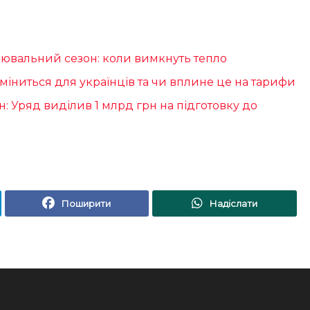
лювальний сезон: коли вимкнуть тепло
 зміниться для українців та чи вплине це на тарифи
 Уряд виділив 1 млрд грн на підготовку до
Поширити
Надіслати