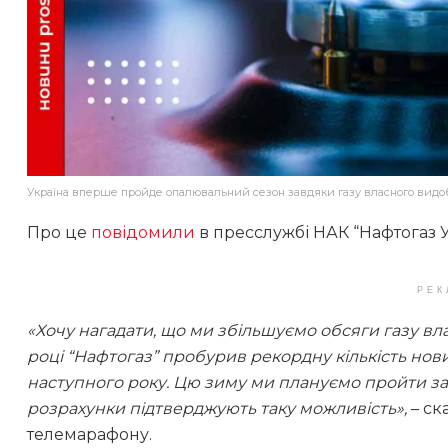
Україна вперше пройде опалювальний сезон завдяки газу власного видоб
Про це
повідомили
в пресслужбі НАК “Нафтогаз У
РЕК
«Хочу нагадати, що ми збільшуємо обсяги газу вла
році “Нафтогаз” пробурив рекордну кількість но
наступного року. Цю зиму ми плануємо пройти за р
розрахунки підтверджують таку можливість»,
– ск
телемарафону.