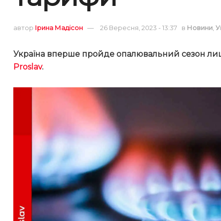
автор
Ірина Мадісон
26 Вересня, 2023 - 13:37
в
Новини
,
У
Україна вперше пройде опалювальний сезон лише
Proslav
.