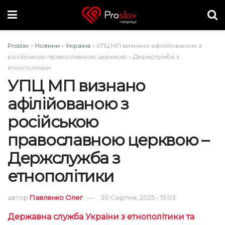
Proslav
»
Новини
»
Україна
»
УПЦ МП визнано афілійованою з
російською православною церквою – Держслужба з
етнополітики
УПЦ МП визнано
афілійованою з
російською
православною церквою –
Держслужба з
етнополітики
автор
Павленко Олег
30 Серпня, 2025 - 15:03
Державна служба України з етнополітики та