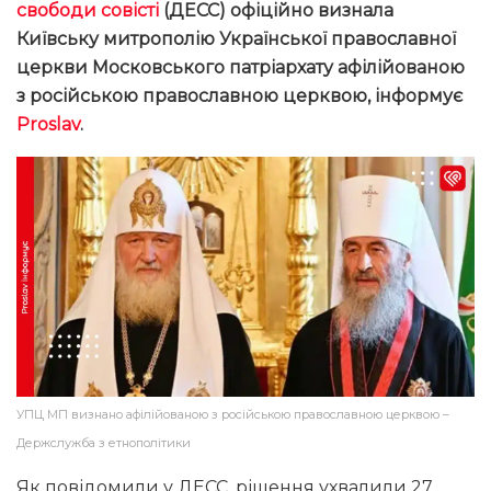
свободи совісті
(ДЕСС) офіційно визнала
Київську митрополію Української православної
церкви Московського патріархату афілійованою
з російською православною церквою, інформує
Proslav
.
УПЦ МП визнано афілійованою з російською православною церквою –
Держслужба з етнополітики
Як повідомили у ДЕСС, рішення ухвалили 27