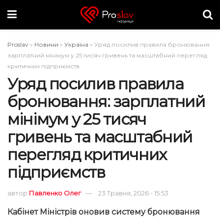
Proslav
»
Новини
»
Україна
»
Уряд посилив правила бронювання:
зарплатний мінімум у 25 тисяч гривень та масштабний перегляд
критичних підприємств
Уряд посилив правила
бронювання: зарплатний
мінімум у 25 тисяч
гривень та масштабний
перегляд критичних
підприємств
автор
Павленко Олег
23 Травня, 2026 - 15:53
Кабінет Міністрів оновив систему бронювання