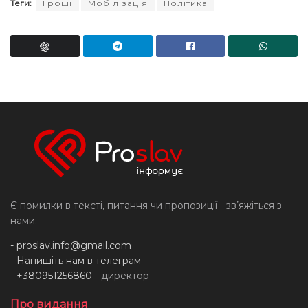
Теги:
Гроші
Мобілізація
Політика
Є помилки в тексті, питання чи пропозиції - звʼяжіться з
нами:
-
proslav.info@gmail.com
- Напишіть нам в телеграм
- +380951256860
- директор
Про видання