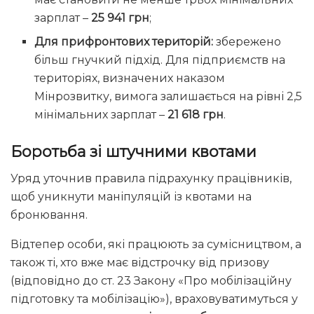
зарплат –
25 941 грн
;
Для прифронтових територій:
збережено
більш гнучкий підхід. Для підприємств на
територіях, визначених наказом
Мінрозвитку, вимога залишається на рівні 2,5
мінімальних зарплат –
21 618 грн
.
Боротьба зі штучними квотами
Уряд уточнив правила підрахунку працівників,
щоб уникнути маніпуляцій із квотами на
бронювання.
Відтепер особи, які працюють за сумісництвом, а
також ті, хто вже має відстрочку від призову
(відповідно до ст. 23 Закону «Про мобілізаційну
підготовку та мобілізацію»), враховуватимуться у