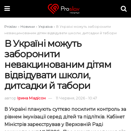
Proslav
»
Новини
»
Україна
»
В Україні можуть заборонити
невакцинованим дітям відвідувати школи, дитсадки й табори
В Україні можуть
заборонити
невакцинованим дітям
відвідувати школи,
дитсадки й табори
автор
Ірина Мадісон
11 Червня, 2026 - 10:47
В Україні планують суттєво посилити контроль за
рівнем імунізації серед дітей та підлітків. Кабінет
Міністрів зареєстрував у Верховній Раді