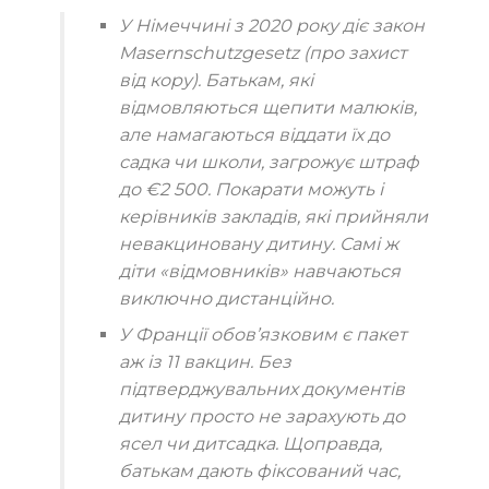
У Німеччині
з 2020 року діє закон
Masernschutzgesetz
(про захист
від кору). Батькам, які
відмовляються щепити малюків,
але намагаються віддати їх до
садка чи школи, загрожує штраф
до
€2 500
. Покарати можуть і
керівників закладів, які прийняли
невакциновану дитину. Самі ж
діти «відмовників» навчаються
виключно дистанційно.
У Франції
обов’язковим є пакет
аж із
11 вакцин
. Без
підтверджувальних документів
дитину просто не зарахують до
ясел чи дитсадка. Щоправда,
батькам дають фіксований час,