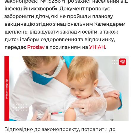
законопроєкт № 15286 «Про захист населення від
інфекційних хвороб». Документ пропонує
заборонити дітям, які не пройшли планову
вакцинацію згідно з національним Календарем
щеплень, відвідувати заклади освіти, а також
дитячі табори оздоровлення та відпочинку,
передає
Proslav
з посиланням на
УНІАН
.
Відповідно до законопроєкту, потрапити до