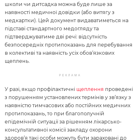
школи чи дитсадка можна буде лише за
наявності медичної довідки (або витягу з
медкартки). Цей документ видаватиметься на
підставі стандартного медогляду та
підтверджуватиме дві речі: відсутність
безпосередніх протипоказань для перебування
в колективі та наявність усіх обов’язкових
щеплень.
РЕКЛАМА
У разі, якщо профілактичні
щеплення
проведені
з порушенням установлених термінів у зв’язку з
наявністю тимчасових або постійних медичних
протипоказань, то при благополучній
епідемічній ситуації за рішенням лікарсько-
консультативної комісії закладу охорони
здоров’я такі особи можуть бути зараховані до