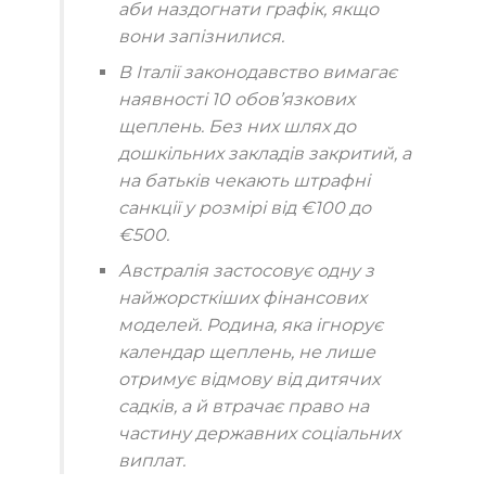
аби наздогнати графік, якщо
вони запізнилися.
В Італії
законодавство вимагає
наявності
10 обов’язкових
щеплень
. Без них шлях до
дошкільних закладів закритий, а
на батьків чекають штрафні
санкції у розмірі від
€100 до
€500
.
Австралія
застосовує одну з
найжорсткіших фінансових
моделей. Родина, яка ігнорує
календар щеплень, не лише
отримує відмову від дитячих
садків, а й втрачає право на
частину державних соціальних
виплат.