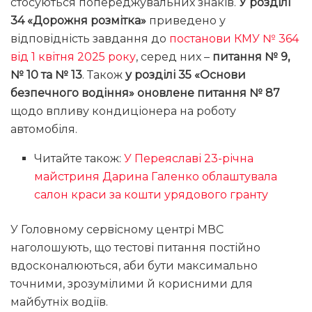
стосуються попереджувальних знаків.
У розділі
34 «Дорожня розмітка»
приведено у
відповідність завдання до
постанови КМУ № 364
від 1 квітня 2025 року
, серед них –
питання № 9,
№ 10 та № 13
. Також
у розділі 35 «Основи
безпечного водіння» оновлене питання № 87
щодо впливу кондиціонера на роботу
автомобіля.
Читайте також:
У Переяславі 23-річна
майстриня Дарина Галенко облаштувала
салон краси за кошти урядового гранту
У Головному сервісному центрі МВС
наголошують, що тестові питання постійно
вдосконалюються, аби бути максимально
точними, зрозумілими й корисними для
майбутніх водіїв.