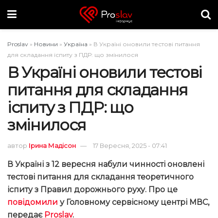
Proslav
»
Новини
»
Україна
»
В Україні оновили тестові питання
для складання іспиту з ПДР: що змінилося
В Україні оновили тестові
питання для складання
іспиту з ПДР: що
змінилося
автор
Ірина Мадісон
17 Вересня, 2025 - 07:41
В Україні з 12 вересня набули чинності оновлені
тестові питання для складання теоретичного
іспиту з Правил дорожнього руху. Про це
повідомили
у Головному сервісному центрі МВС,
передає
Proslav
.