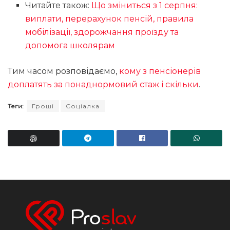
Читайте також:
Що зміниться з 1 серпня:
виплати, перерахунок пенсій, правила
мобілізації, здорожчання проїзду та
допомога школярам
Тим часом розповідаємо,
кому з пенсіонерів
доплатять за понаднормовий стаж і скільки
.
Теги:
Гроші
Соціалка