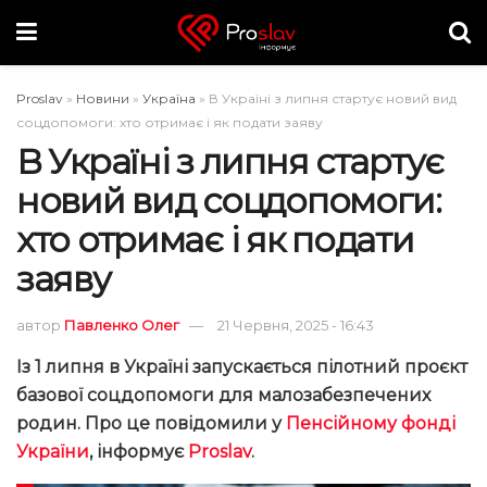
Proslav
»
Новини
»
Україна
»
В Україні з липня стартує новий вид
соцдопомоги: хто отримає і як подати заяву
В Україні з липня стартує
новий вид соцдопомоги:
хто отримає і як подати
заяву
автор
Павленко Олег
21 Червня, 2025 - 16:43
Із 1 липня в Україні запускається пілотний проєкт
базової соцдопомоги для малозабезпечених
родин. Про це повідомили у
Пенсійному фонді
України
, інформує
Proslav
.