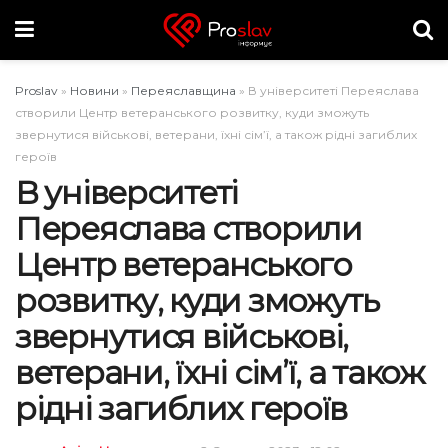
Proslav
»
Новини
»
Переяславщина
»
В університеті Переяслава
створили Центр ветеранського розвитку, куди зможуть
звернутися військові, ветерани, їхні сім’ї, а також рідні загиблих
героїв
В університеті
Переяслава створили
Центр ветеранського
розвитку, куди зможуть
звернутися військові,
ветерани, їхні сім’ї, а також
рідні загиблих героїв