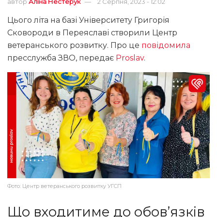
автор
Аліна Нестерук
2 Серпня, 2023 - 12:02
Цього літа на базі Університету Григорія
Сковороди в Переяславі створили Центр
ветеранського розвитку. Про це
повідомила
пресслужба ЗВО, передає
Proslav
.
Фото: Центр ветеранського розвитку УГСП
Що входитиме до обов’язків