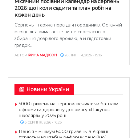
Місячний посівний календар на серпень
2026: що і коли садити та план робіт на
кожен день
Серпень – гаряча пора для городників. Останній
місяць літа вимагає не лише своєчасного
збирання дозрілого врожаю, а й підготовки
грядок...
АВТОР
ІРИНА МАДІСОН
26 ЛИПНЯ, 2026 - 15:16
Новини України
5000 гривень на першокласника: як батькам
оформити державну допомогу «Пакунок
школяра» у 2026 році
6 СЕРПНЯ, 2026 - 10:26
Пенсія – мінімум 6000 гривень: в Україні
готують масштабну реформу пенсійної