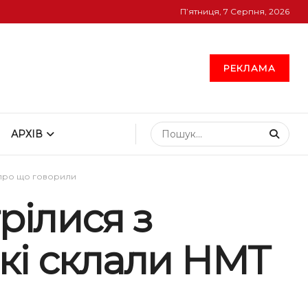
П’ятниця, 7 Серпня, 2026
РЕКЛАМА
АРХІВ
: про що говорили
рілися з
кі склали НМТ