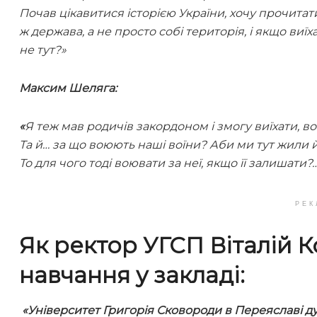
Почав цікавитися історією України, хочу прочитат
ж держава, а не просто собі територія, і якщо виї
не тут?»
Максим Шеляга:
«
Я теж мав родичів закордоном і змогу виїхати, вон
Та й… за що воюють наші воїни? Аби ми тут жили 
То для чого тоді воювати за неї, якщо її залишати?
РЕК
Як ректор УГСП Віталій 
навчання у закладі:
«Університет Григорія Сковороди в Переяславі ду