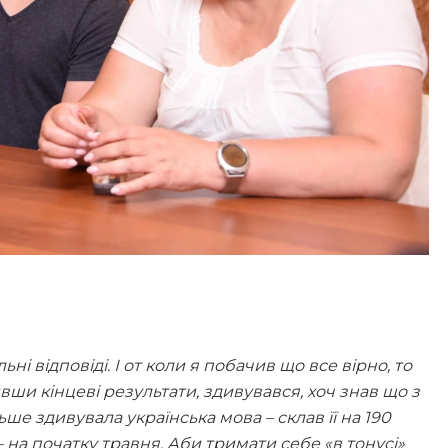
 відповіді. І от коли я побачив що все вірно, то
вши кінцеві результати, здивувався, хоч знав що з
ше здивувала українська мова – склав її на 190
– на початку травня. Аби тримати себе «в тонусі»