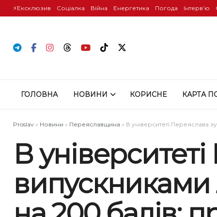
⚡️Ексклюзив
Соціалка
Війна
Енергетика
Погода
Інтервʼю
ГОЛОВНА
НОВИНИ
КОРИСНЕ
КАРТА П
Proslav
»
Новини
»
Переяславщина
»
В університеті Переяслава з
В університеті
випускниками 
на 200 балів: 