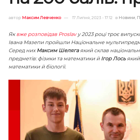
автор
Максим Левченко
17 Липня, 2023 - 17:12
в
Новини
,
П
Як
вже розповідав Proslav
у 2023 році троє випуск
Івана Мазепи пройшли Національне мультипредме
Серед них
Максим Шеляга
який склав національн
предметів: фізики та математики й
Ігор Лось
який 
математики й біології.