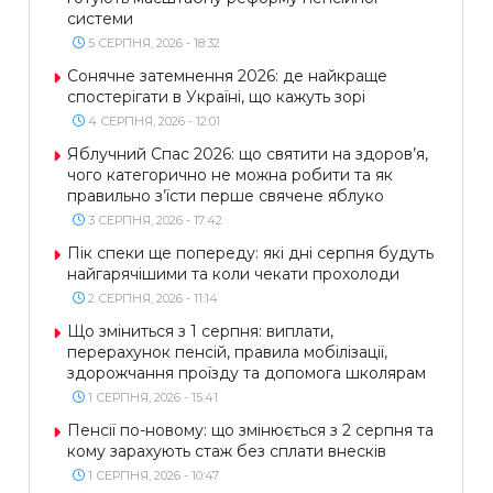
системи
5 СЕРПНЯ, 2026 - 18:32
Сонячне затемнення 2026: де найкраще
спостерігати в Україні, що кажуть зорі
4 СЕРПНЯ, 2026 - 12:01
Яблучний Спас 2026: що святити на здоров’я,
чого категорично не можна робити та як
правильно з’їсти перше свячене яблуко
3 СЕРПНЯ, 2026 - 17:42
Пік спеки ще попереду: які дні серпня будуть
найгарячішими та коли чекати прохолоди
2 СЕРПНЯ, 2026 - 11:14
Що зміниться з 1 серпня: виплати,
перерахунок пенсій, правила мобілізації,
здорожчання проїзду та допомога школярам
1 СЕРПНЯ, 2026 - 15:41
Пенсії по-новому: що змінюється з 2 серпня та
кому зарахують стаж без сплати внесків
1 СЕРПНЯ, 2026 - 10:47