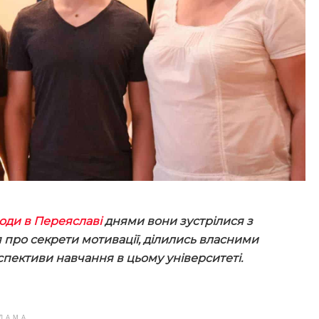
роди в Переяславі
днями вони зустрілися з
 про секрети мотивації, ділились власними
спективи навчання в цьому університеті.
ЛАМА