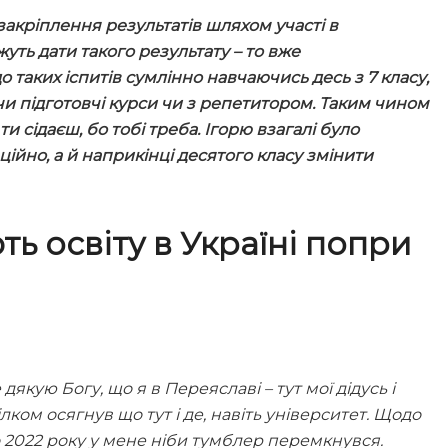
закріплення результатів шляхом участі в
жуть дати такого результату – то вже
о таких іспитів сумлінно навчаючись десь з 7 класу,
чи підготовчі курси чи з репетитором. Таким чином
и сідаєш, бо тобі треба. Ігорю взагалі було
ійно, а й наприкінці десятого класу змінити
ь освіту в Україні попри
якую Богу, що я в Переяславі – тут мої дідусь і
ілком осягнув що тут і де, навіть університет. Щодо
го 2022 року у мене ніби тумблер перемкнувся.