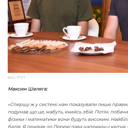
Фото: УГСП
Максим Шеляга:
«Спершу ж у системі нам показували лише правильні
подумав що це, мабуть, якийсь збій. Потім, побачи
фізики і математики вони будуть високим. Найбіль
балів. Я приїхав до Переяслава наприкінці квітня 