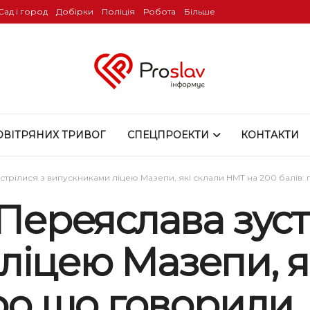
Сад і город
Добірки
Поліція
Робота
Більше
ОВІТРЯНИХ ТРИВОГ
СПЕЦПРОЕКТИ
КОНТАКТИ
устрілися з випускниками ліцею Мазепи, які склали НМТ на 200 балів
 Переяслава зуст
ліцею Мазепи, я
про що говорили