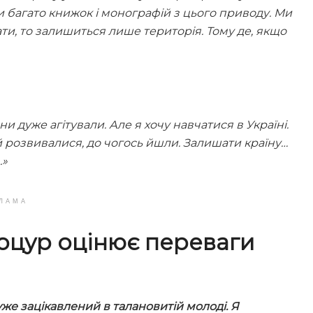
и багато книжок і монографій з цього приводу. Ми
хати, то залишиться лише територія. Тому де, якщо
и дуже агітували. Але я хочу навчатися в Україні.
й розвивалися, до чогось йшли. Залишати країну…
…»
ЛАМА
Коцур оцінює переваги
же зацікавлений в талановитій молоді. Я