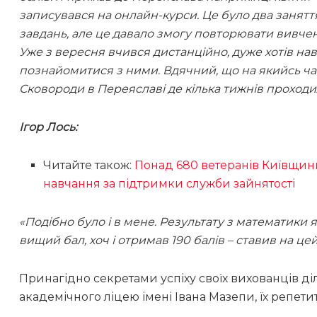
записувався на онлайн-курси. Це було два заняття
завдань, але це давало змогу повторювати вивчен
Уже з вересня вчився дистанційно, дуже хотів на
познайомитися з ними. Вдячний, що на якийсь час
Сковороди в Переяславі де кілька тижнів проходи
Ігор Лось:
Читайте також:
Понад 680 ветеранів Київщин
навчання за підтримки служби зайнятості
«Подібно було і в мене. Результату з математики я
вищий бал, хоч і отримав 190 балів – ставив на це
Принагідно секретами успіху своїх вихованців д
академічного ліцею імені Івана Мазепи, їх репет