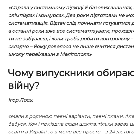
«Справа у системному підході й базових знаннях, 
олімпіадах і конкурсах. Два роки підготовки не мо
систематизація. Відтак слід починати готуватися д
а останні роки вже все систематизувати, проходя
ти не забуваєш, і коли треба робити контрольну – т
складно – йому довелося не лише вчитися дистанц
школу переїхавши з Мелітополя»
.
Чому випускники обирают
війну?
Ігор Лось:
«
Мали з родиною певні варіанти, певні плани. Але д
бабуся. Хоч і приїздив сюди щоліта, тільки зараз ц
освіти в Україні то в мене все просто – з 24 люто