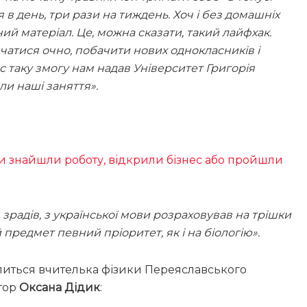
 в день, три рази на тиждень. Хоч і без домашніх
ий матеріал. Це, можна сказати, такий лайфхак.
вчатися очно, побачити нових однокласників і
 таку змогу нам надав Університет Григорія
ли наші заняття».
и знайшли роботу, відкрили бізнес або пройшли
 зрадів, з української мови розраховував на трішки
й предмет певний пріоритет, як і на біологію».
ілиться вчителька фізики Переяславського
итор
Оксана Дідик
: