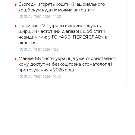
Сьогодні згорять кошти «Національного
кешбеку»: куди їх можна витратити
31 ЛИПНЯ, 2026 - 14:23
Російські FVP-дрони використовують
ширший частотний діапазон, щоб стати
невидимими: у ГО «4.5.0. ПЕРЕЯСЛАВ» є
рішення
31 ЛИПНЯ, 2026 - 12:21
Майже 88 тисяч українців уже скористалися:
кому доступна безкоштовна стоматологія і
протезування у 2026 році
31 ЛИПНЯ, 2026 - 10:40