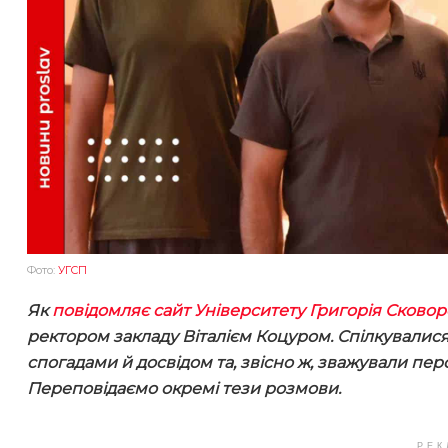
Фото:
УГСП
Як
повідомляє сайт Університету Григорія Сково
ректором закладу Віталієм Коцуром. Спілкувалися
спогадами й досвідом та, звісно ж, зважували пер
Переповідаємо окремі тези розмови.
РЕК