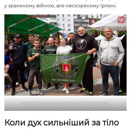
у зраненому війною, але нескореному Ірпені.
«Сильні Переяслава» з Василем Вірастюком
Коли дух сильніший за тіло