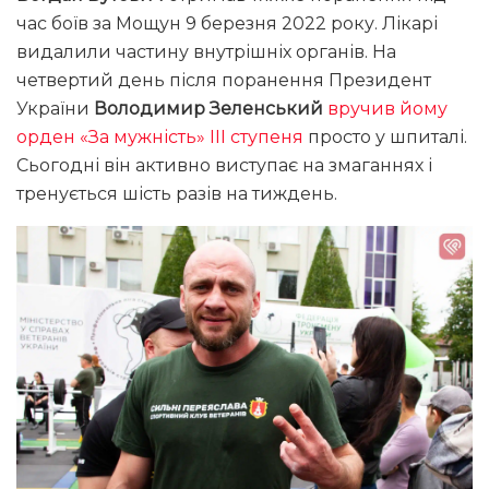
час боїв за Мощун 9 березня 2022 року. Лікарі
видалили частину внутрішніх органів. На
четвертий день після поранення Президент
України
Володимир Зеленський
вручив йому
орден «За мужність» III ступеня
просто у шпиталі.
Сьогодні він активно виступає на змаганнях і
тренується шість разів на тиждень.