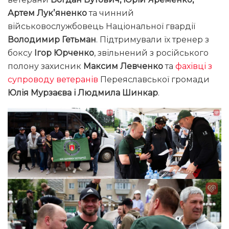
Артем Лукʼяненко
та чинний
військовослужбовець Національної гвардії
Володимир Гетьман
. Підтримували їх тренер з
боксу
Ігор Юрченко
, звільнений з російського
полону захисник
Максим Левченко
та
фахівці з
супроводу ветеранів
Переяславської громади
Юлія Мурзаєва і Людмила Шинкар
.