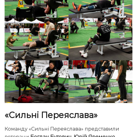
«Сильні Переяслава»
Команду «Сильні Переяслава» представили
ветерани
Богдан Бутович, Юрій Яременко,