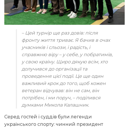
– Цей турнір ще раз довів: після
фронту життя триває. Я бачив в очах
учасників і сльози, і радість, і
справжню віру – у себе, у побратимів,
у свою країну. Щиро дякую всім, хто
долучився до організації та
проведення цієї події. Це ще один
важливий крок до того, щоб кожен
ветеран відчував: він не сам, він
потрібен, і ми поруч, – поділився
думками Микола Калашник.
Серед гостей і суддів були легенди
українського спорту: чинний президент