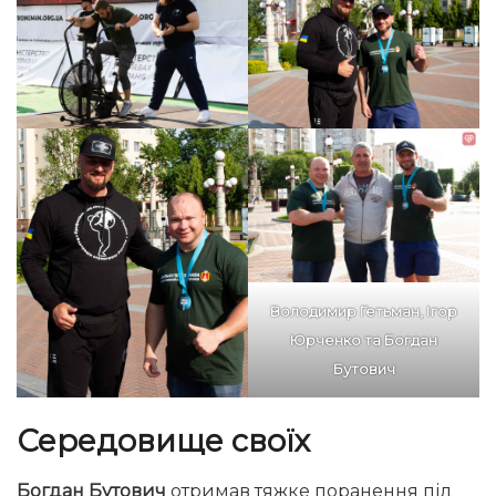
Володимир Гетьман, Ігор
Юрченко та Богдан
Бутович
Середовище своїх
Богдан Бутович
отримав тяжке поранення під