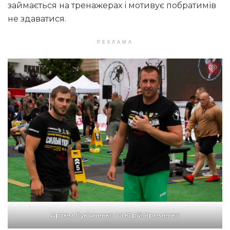
займається на тренажерах і мотивує побратимів
не здаватися.
РЕКЛАМА
Артем Лукʼяненко та Юрій Яременко