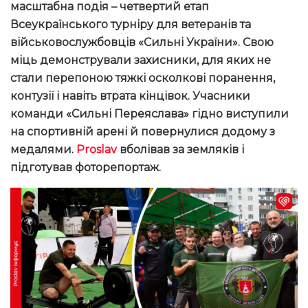
масштабна подія – четвертий етап
Всеукраїнського турніру для ветеранів та
військовослужбовців «Сильні України». Свою
міць демонстрували захисники, для яких не
стали перепоною тяжкі осколкові поранення,
контузії і навіть втрата кінцівок. Учасники
команди «Сильні Переяслава» гідно виступили
на спортивній арені й повернулися додому з
медалями.
Proslav
вболівав за земляків і
підготував фоторепортаж.