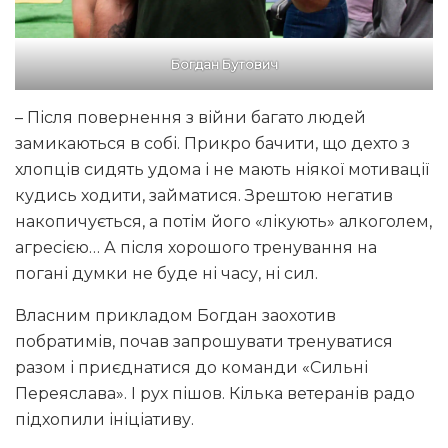
Богдан Бутович
– Після повернення з війни багато людей
замикаються в собі. Прикро бачити, що дехто з
хлопців сидять удома і не мають ніякої мотивації
кудись ходити, займатися. Зрештою негатив
накопичується, а потім його «лікують» алкоголем,
агресією… А після хорошого тренування на
погані думки не буде ні часу, ні сил.
Власним прикладом Богдан заохотив
побратимів, почав запрошувати тренуватися
разом і приєднатися до команди «Сильні
Переяслава». І рух пішов. Кілька ветеранів радо
підхопили ініціативу.