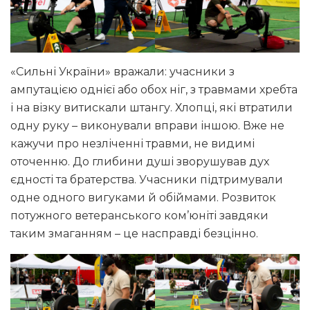
«Сильні України» вражали: учасники з
ампутацією однієї або обох ніг, з травмами хребта
і на візку витискали штангу. Хлопці, які втратили
одну руку – виконували вправи іншою. Вже не
кажучи про незліченні травми, не видимі
оточенню. До глибини душі зворушував дух
єдності та братерства. Учасники підтримували
одне одного вигуками й обіймами. Розвиток
потужного ветеранського ком’юніті завдяки
таким змаганням – це насправді безцінно.