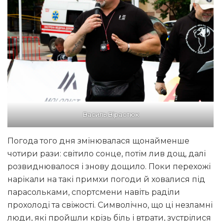
Василь Вірастюк
Погода того дня змінювалася щонайменше
чотири рази: світило сонце, потім лив дощ, далі
розвиднювалося і знову дощило. Поки перехожі
нарікали на такі примхи погоди й ховалися під
парасольками, спортсмени навіть раділи
прохолоді та свіжості. Символічно, що ці незламні
люди, які пройшли крізь біль і втрати, зустрілися