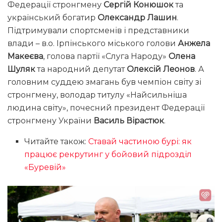
Федерації стронгмену
Сергій Конюшок
та
український богатир
Олександр Лашин
.
Підтримували спортсменів і представники
влади – в.о. Ірпінського міського голови
Анжела
Макеєва
, голова партії «Слуга Народу»
Олена
Шуляк
та народний депутат
Олексій Леонов
. А
головним суддею змагань був чемпіон світу зі
стронгмену, володар титулу «Найсильніша
людина світу», почесний президент Федерації
стронгмену України
Василь Вірастюк
.
Читайте також:
Ставай частиною бурі: як
працює рекрутинг у бойовий підрозділ
«Буревій»