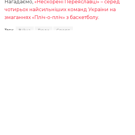
Нагадаємо,
«Нескорені Переяславці» – серед
чотирьох найсильніших команд України на
змаганнях «Пліч-о-пліч» з баскетболу
.
Теги:
Війна
Люди
Спорт
Є помилки в тексті, питання чи пропозиції - звʼяжіться з
нами: