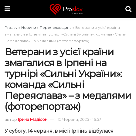
Proslav
»
Новини
»
Переяславщина
»
Ветерани з усієї країни
змагалися в Ірпені на турнірі «Сильні України»: команда «Сильні
Переяслава» – з медалями (фоторепортаж)
Ветерани з усієї країни
змагалися в Ірпені на
турнірі «Сильні України»:
команда «Сильні
Переяслава» – з медалями
(фоторепортаж)
автор
Ірина Мадісон
15 Червня, 2025 - 16:57
У суботу, 14 червня, в місті Ірпінь відбулася