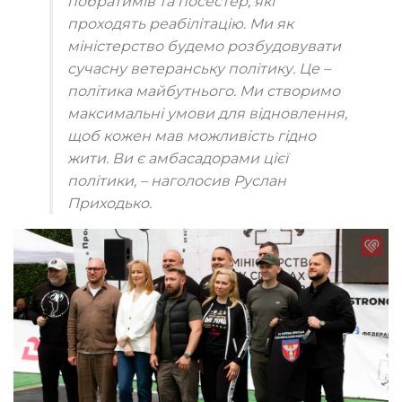
побратимів та посестер, які
проходять реабілітацію. Ми як
міністерство будемо розбудовувати
сучасну ветеранську політику. Це –
політика майбутнього. Ми створимо
максимальні умови для відновлення,
щоб кожен мав можливість гідно
жити. Ви є амбасадорами цієї
політики, – наголосив Руслан
Приходько.