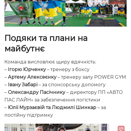
Подяки та плани на
майбутнє
Команда висловлює щиру вдячність:
–
Ігорю Юрченку
– тренеру з боксу
–
Артему Алексеєнку
– тренеру залу POWER GYM
–
Івану Забарі
– за спонсорську допомогу
–
Олександру Пасічнику
– директору ПП «АВТО
ПАС ЛАЙН» за забезпечення логістики
–
Юлії Мурзаєвій та Людмилі Шинкар
– за
постійну підтримку