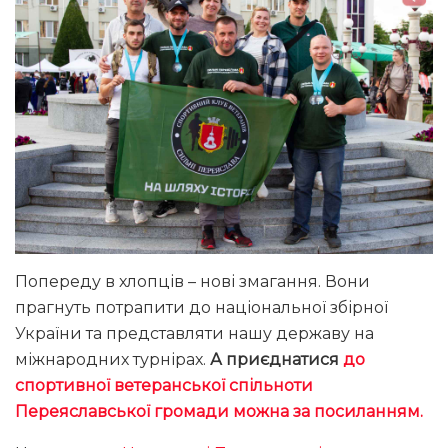
Попереду в хлопців – нові змагання. Вони
прагнуть потрапити до національної збірної
України та представляти нашу державу на
міжнародних турнірах.
А приєднатися
до
спортивної ветеранської спільноти
Переяславської громади можна за посиланням.