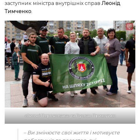
заступник міністра внутрішніх справ
Леонід
Тимченко
.
«Сильні Переяслава» та Руслан Приходько
– Ви змінюєте свої життя і мотивуєте