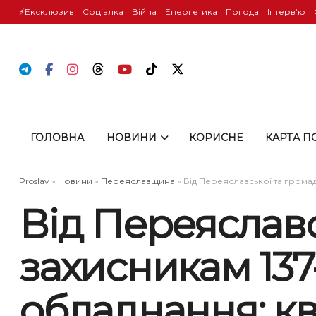
⚡️Ексклюзив
Соціалка
Війна
Енергетика
Погода
Інтервʼю
ГОЛОВНА
НОВИНИ
КОРИСНЕ
КАРТА П
Proslav
»
Новини
»
Переяславщина
»
Від Переяславської та гром
Від Переяслав
захисникам 13
обладнання: кв