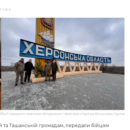
ЛАМА
ОбТрО передали важливе обладнання / фейсбук-сторінка Вячеслава Саулка
ій та Ташанській громадам, передали бійцям