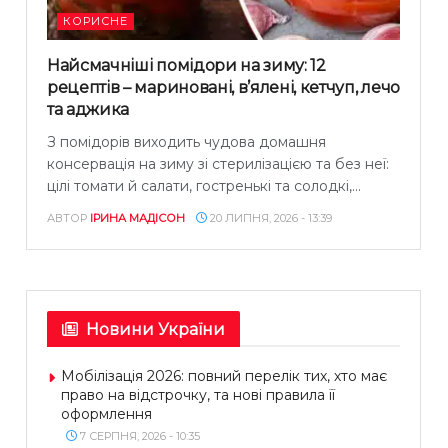
КОРИСНЕ
Найсмачніші помідори на зиму: 12
рецептів – мариновані, в’ялені, кетчуп, лечо
та аджика
З помідорів виходить чудова домашня
консервація на зиму зі стерилізацією та без неї:
цілі томати й салати, гостренькі та солодкі,...
АВТОР
ІРИНА МАДІСОН
20 ЛИПНЯ, 2026 - 13:39
Новини України
Мобілізація 2026: повний перелік тих, хто має
право на відстрочку, та нові правила її
оформлення
7 СЕРПНЯ, 2026 - 10:35