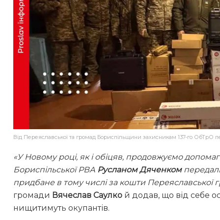
Від Переяславської та громад Бориспільщини захисникам 137-го ОбТрО
«У Новому році, як і обіцяв, продовжуємо допома
Бориспільської РВА
Русланом Дяченком
передали
придбане в тому числі за кошти Переяславської г
громади
Вячеслав Саулко
й додав, що від себе 
нищитимуть окупантів.