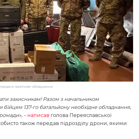
 передали важливе обладнання
гати захисникам! Разом з начальником
 бійцям 137-го батальйону необхідне обладнання,
ромади», –
написав
голова Переяславської
особисто також передав підрозділу дрони, якими