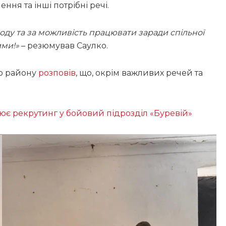
ння та інші потрібні речі.
ду та за можливість працювати заради спільної
ими!»
– резюмував Саулко.
го району
розповів
, що, окрім важливих речей та
цює рекрутинг у бойовий підрозділ «Буревій»