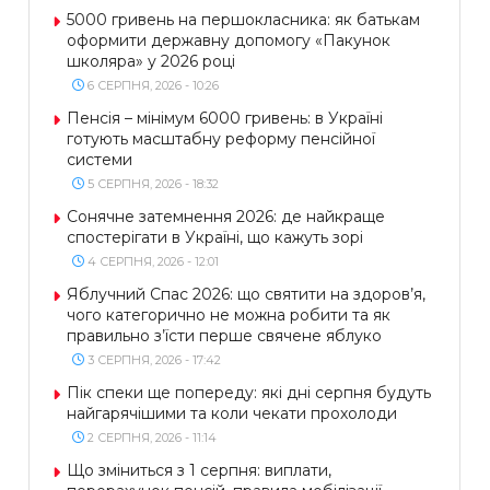
5000 гривень на першокласника: як батькам
оформити державну допомогу «Пакунок
школяра» у 2026 році
6 СЕРПНЯ, 2026 - 10:26
Пенсія – мінімум 6000 гривень: в Україні
готують масштабну реформу пенсійної
системи
5 СЕРПНЯ, 2026 - 18:32
Сонячне затемнення 2026: де найкраще
спостерігати в Україні, що кажуть зорі
4 СЕРПНЯ, 2026 - 12:01
Яблучний Спас 2026: що святити на здоров’я,
чого категорично не можна робити та як
правильно з’їсти перше свячене яблуко
3 СЕРПНЯ, 2026 - 17:42
Пік спеки ще попереду: які дні серпня будуть
найгарячішими та коли чекати прохолоди
2 СЕРПНЯ, 2026 - 11:14
Що зміниться з 1 серпня: виплати,