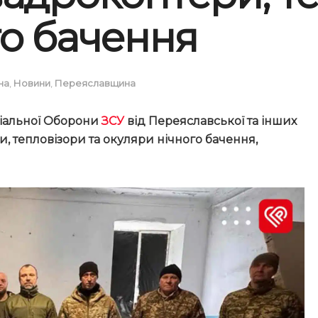
го бачення
на
,
Новини
,
Переяславщина
ріальної Оборони
ЗСУ
від Переяславської та інших
 тепловізори та окуляри нічного бачення,