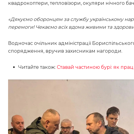
квадрокоптери, тепловізори, окуляри нічного баче
«Дякуємо оборонцям за службу українському наро
перемоги! Чекаємо всіх вдома живими та здоров
Водночас очільник адміністрації Бориспільсько
спорядження, вручив захисникам нагороди.
Читайте також:
Ставай частиною бурі: як пра