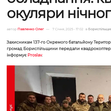
окуляри нічно
автор
Павленко Олег
7 Січня, 2025 - 17:02
в
Бориспільщи
Захисникам 137-го Окремого батальйону Терито
громад Бориспільщини
передали квадрокоптери,
інформує
Proslav
.