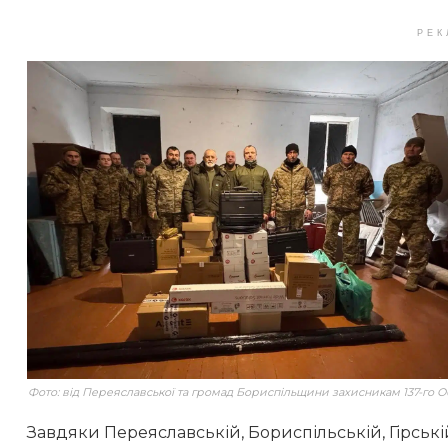
РЕК
Фото: від Переяславської та громад Бориспільщини захисникам 137-го 
Завдяки Переяславській, Бориспільській, Гірськ