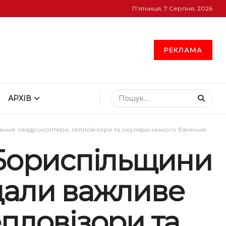
П’ятниця, 7 Серпня, 2026
РЕКЛАМА
АРХІВ
ання: квадрокоптери, тепловізори та окуляри нічного бачення
 Бориспільщини
дали важливе
пловізори та