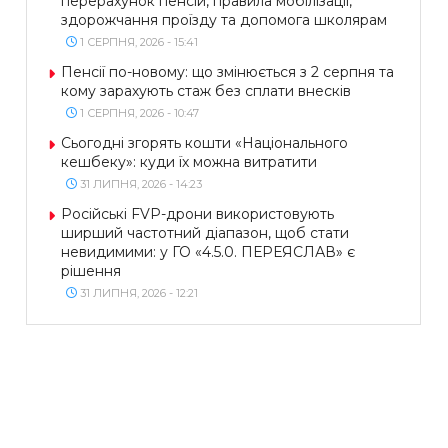
перерахунок пенсій, правила мобілізації,
здорожчання проїзду та допомога школярам
1 СЕРПНЯ, 2026 - 15:41
Пенсії по-новому: що змінюється з 2 серпня та
кому зарахують стаж без сплати внесків
1 СЕРПНЯ, 2026 - 10:47
Сьогодні згорять кошти «Національного
кешбеку»: куди їх можна витратити
31 ЛИПНЯ, 2026 - 14:23
Російські FVP-дрони використовують
ширший частотний діапазон, щоб стати
невидимими: у ГО «4.5.0. ПЕРЕЯСЛАВ» є
рішення
31 ЛИПНЯ, 2026 - 12:21