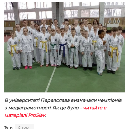
В університеті Переяслава визначали чемпіонів
з медіаграмотності. Як це було –
читайте в
матеріалі ProSlav
.
Теги:
Спорт