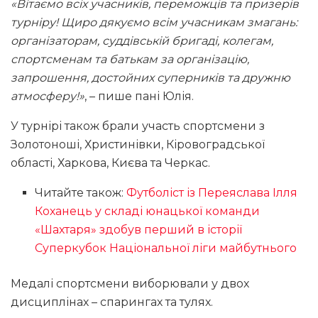
«Вітаємо всіх учасників, переможців та призерів
турніру! Щиро дякуємо всім учасникам змагань:
організаторам, суддівській бригаді, колегам,
спортсменам та батькам за організацію,
запрошення, достойних суперників та дружню
атмосферу!»
, – пише пані Юлія.
У турнірі також брали участь спортсмени з
Золотоноші, Христинівки, Кіровоградської
області, Харкова, Києва та Черкас.
Читайте також:
Футболіст із Переяслава Ілля
Коханець у складі юнацької команди
«Шахтаря» здобув перший в історії
Суперкубок Національної ліги майбутнього
Медалі спортсмени виборювали у двох
дисциплінах – спарингах та тулях.