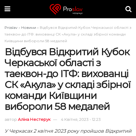
Proslav
»
Новини
»
Відбувся Відкритий Кубок Черкаської області з
таеквон-до ІТФ: вихованці СК «Акула» у складі збірної команди
Київщини вибороли 58 медалей
Відбувся Відкритий Кубок
Черкаської області з
таеквон-до ІТФ: вихованці
СК «Акула» у складі збірної
команди Київщини
вибороли 58 медалей
автор
Аліна Нестерук
4 Квітня, 2023 - 12:23
У Черкасах 2 квітня 2023 року пройшов Відкритий