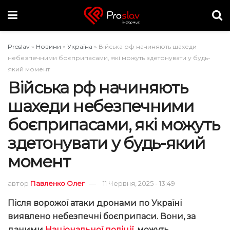
Proslav
»
Новини
»
Україна
»
Війська рф начиняють шахеди
небезпечними боєприпасами, які можуть здетонувати у будь-
який момент
Війська рф начиняють
шахеди небезпечними
боєприпасами, які можуть
здетонувати у будь-який
момент
автор
Павленко Олег
11 Червня, 2025 - 13:49
Після ворожої атаки дронами по Україні
виявлено небезпечні боєприпаси. Вони, за
даними
Національної поліції
, можуть