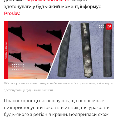
здетонувати у будь-який момент, інформує
Proslav
.
Війська рф начиняють шахеди небезпечними боєприпасами, які можуть
здетонувати у будь-який момент
Правоохоронці наголошують, що ворог може
використовувати таке «начиння» для ураження
будь-якого з регіонів країни. Боєприпаси схожі