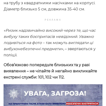
на трубу з квадратними насічками на корпусі.
Діаметр близько 5 см, довжина 35-40 см.
РЕКЛАМА
«Ризик надзвичайно високий через те, що час
вибуху таких боєприпасів невідомий. Уважно
подивіться на фото – так можуть виглядати ці
вибухонебезпечні предмети»
, – звертаються у
поліції.
Обов’язково попередьте близьких та у разі
виявлення – не чіпайте й негайно викликайте
екстрені служби: 101, 102 чи 112.