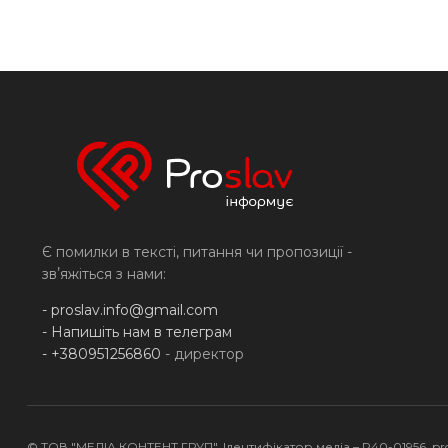
Є помилки в тексті, питання чи пропозиції -
звʼяжіться з нами:
-
proslav.info@gmail.com
- Напишіть нам в телеграм
- +380951256860
- директор
© ТОВ "МЕДІА КОНТЕНТ ГРУП", Ідентифікатор медіа – R40-01956,
pr