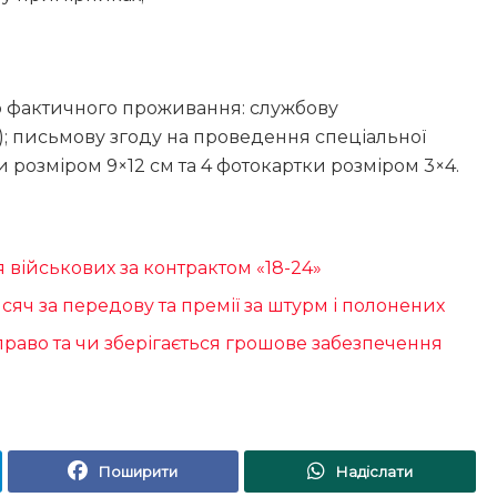
або фактичного проживання: службову
); письмову згоду на проведення спеціальної
ки розміром 9×12 см та 4 фотокартки розміром 3×4.
я військових за контрактом «18-24»
сяч за передову та премії за штурм і полонених
 право та чи зберігається грошове забезпечення
Поширити
Надіслати