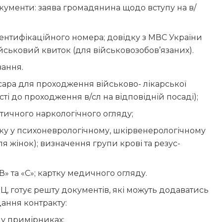
кументи: заява громадянина щодо вступу на в/
дентифікаційного номера; довідку з МВС України
військовий квиток (для військовозобов’язаних).
вання.
ара для проходження військово- лікарської
ті до проходження в/сл на відповідній посаді);
тичного наркологічного огляду;
ліку у психоневрологічному, шкірвенерологічному
для жінок); визначення групи крові та резус-
 «В» та «С»; картку медичного огляду.
Ц, готує решту документів, які можуть додаватись
ання контракту:
му примірниках;