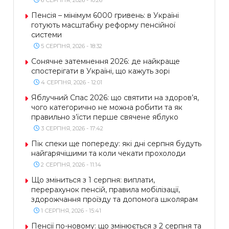
Пенсія – мінімум 6000 гривень: в Україні
готують масштабну реформу пенсійної
системи
5 СЕРПНЯ, 2026 - 18:32
Сонячне затемнення 2026: де найкраще
спостерігати в Україні, що кажуть зорі
4 СЕРПНЯ, 2026 - 12:01
Яблучний Спас 2026: що святити на здоров’я,
чого категорично не можна робити та як
правильно з’їсти перше свячене яблуко
3 СЕРПНЯ, 2026 - 17:42
Пік спеки ще попереду: які дні серпня будуть
найгарячішими та коли чекати прохолоди
2 СЕРПНЯ, 2026 - 11:14
Що зміниться з 1 серпня: виплати,
перерахунок пенсій, правила мобілізації,
здорожчання проїзду та допомога школярам
1 СЕРПНЯ, 2026 - 15:41
Пенсії по-новому: що змінюється з 2 серпня та