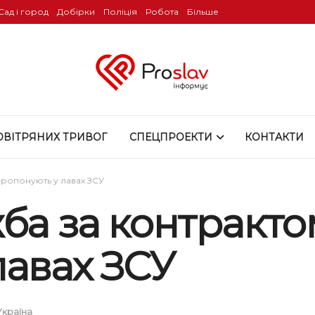
Сад і город
Добірки
Поліція
Робота
Більше
ОВІТРЯНИХ ТРИВОГ
СПЕЦПРОЕКТИ
КОНТАКТИ
пропонують у лавах ЗСУ
ба за контракто
лавах ЗСУ
Україна