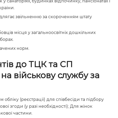
 у санаторіях, будинках відпочинку, пансіонатах і
країни.
длягає звільненню за скороченням штату
овців місця у загальноосвітніх дошкільних
борах.
начених норм.
тів до ТЦК та СП
 на військову службу за
 обліку (реєстрації) для співбесіди та підбору
вої згоди (у разі необхідності); Для жінок
кової частини.