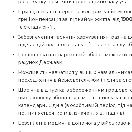
розрахунку на місяць пропорційно часу участі 
При підписанні першого контракту військов
грн
. Компенсація за піднайом житла від
190
та складу сім’ї).
Забезпечення гарячим харчуванням раз на ден
під час дій воєнного стану або несення служб
Постановка на квартирний облік з можливіс
рахунок Держави.
Можливість навчатися у вищих навчальних зак
проходження військової служби (після заклю
Щорічна відпустка iз збереженням грошового
військовослужбовців, які мають вислугу в ка
календарних днів (в особливий період під ча
припиняється, крім визначених випадків).
Безоплатна медична допомога у військово-м