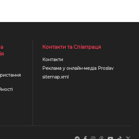
а
Контакти та Співпраця
ія
Контакти
Реклама у онлайн-медіа Proslav
ристання
sitemap.xml
йності