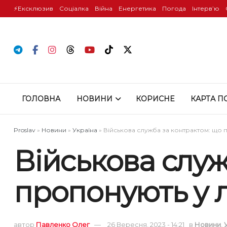
⚡️Ексклюзив
Соціалка
Війна
Енергетика
Погода
Інтервʼю
ГОЛОВНА
НОВИНИ
КОРИСНЕ
КАРТА П
Proslav
»
Новини
»
Україна
»
Військова служба за контрактом: що 
Військова служ
пропонують у 
автор
Павленко Олег
26 Вересня, 2023 - 14:21
в
Новини
,