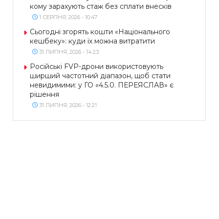
кому зарахують стаж без сплати внесків
1 СЕРПНЯ, 2026 - 10:47
Сьогодні згорять кошти «Національного
кешбеку»: куди їх можна витратити
31 ЛИПНЯ, 2026 - 14:23
Російські FVP-дрони використовують
ширший частотний діапазон, щоб стати
невидимими: у ГО «4.5.0. ПЕРЕЯСЛАВ» є
рішення
31 ЛИПНЯ, 2026 - 12:21