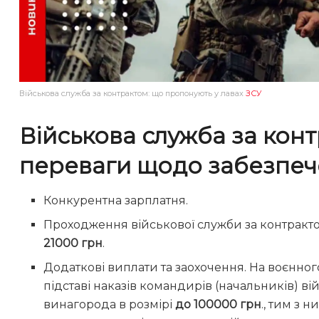
Військова служба за контрактом: що пропонують у лавах
ЗСУ
Військова служба за кон
переваги щодо забезпе
Конкурентна зарплатня.
Проходження військової служби за контракт
21000 грн
.
Додаткові виплати та заохочення. На воєнно
підставі наказів командирів (начальників) в
винагорода в розмірі
до 100000 грн
., тим з 