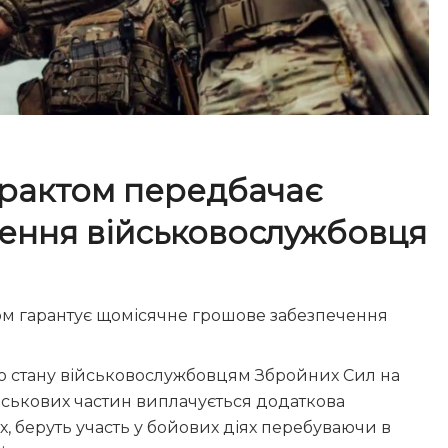
трактом передбачає
чення
військовослужбовця
ом гарантує щомісячне грошове забезпечення
го стану військовослужбовцям Збройних Сил на
ійськових частин виплачується додаткова
них, беруть участь у бойових діях перебуваючи в