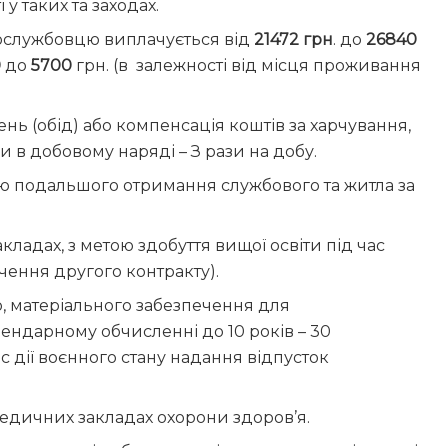
у таких та заходах.
ослужбовцю виплачується від
21472 грн
. до
26840
0
до
5700
грн. (в залежності від місця проживання
ь (обід) або компенсація коштів за харчування,
и в добовому наряді – З рази на добу.
тю подальшого отримання службового та житла за
ладах, з метою здобуття вищої освіти під час
чення другого контракту).
, матеріального забезпечення для
лендарному обчисленні до 10 років – 30
с дії воєнного стану надання відпусток
едичних закладах охорони здоров’я.