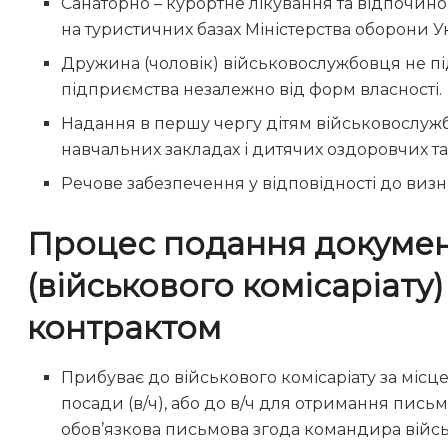
Санаторно – курортне лікування та відпочинок
на туристичних базах Міністерства оборони У
Дружина (чоловік) військовослужбовця не пі
підприємства незалежно від форм власності.
Надання в першу чергу дітям військовослужб
навчальних закладах і дитячих оздоровчих та
Речове забезпечення у відповідності до виз
Процес подання докумен
(військового комісаріату)
контрактом
Прибуває до військового комісаріату за місцем
посади (в/ч), або до в/ч для отримання письмо
обов’язкова письмова згода командира війсь