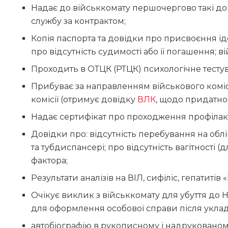
Надає до військкомату першочергово такі до
службу за контрактом;
Копія паспорта та довідки про присвоєння і
про відсутність судимості або її погашення; 
Проходить в ОТЦК (РТЦК) психологічне тесту
Прибуває за направленням військового коміс
комісії (отримує довідку
ВЛК
, щодо придатнос
Надає сертифікат про проходження профілак
Довідки про: відсутність перебування на об
та тубдиспансері; про відсутність вагітності (
фактора;
Результати аналізів на ВІЛ, сифіліс, гепатитів
Очікує виклик з військкомату для убуття до Н
для оформлення особової справи після уклад
автобіографію в рукописному і надруковано