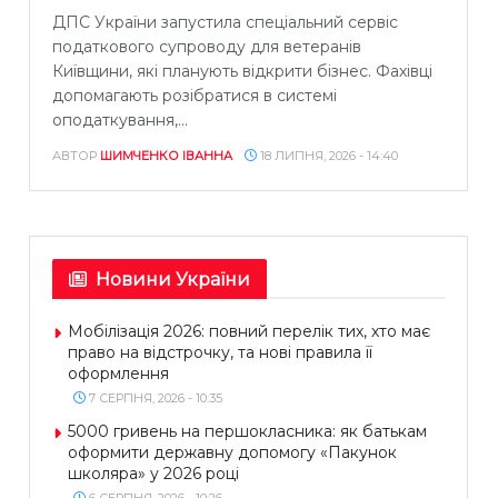
ДПС України запустила спеціальний сервіс
податкового супроводу для ветеранів
Київщини, які планують відкрити бізнес. Фахівці
допомагають розібратися в системі
оподаткування,...
АВТОР
ШИМЧЕНКО ІВАННА
18 ЛИПНЯ, 2026 - 14:40
Новини України
Мобілізація 2026: повний перелік тих, хто має
право на відстрочку, та нові правила її
оформлення
7 СЕРПНЯ, 2026 - 10:35
5000 гривень на першокласника: як батькам
оформити державну допомогу «Пакунок
школяра» у 2026 році
6 СЕРПНЯ, 2026 - 10:26