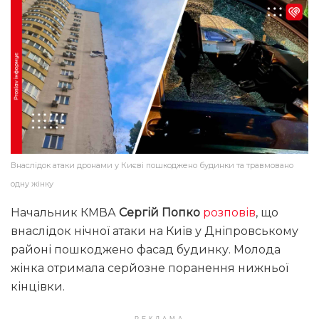
Внаслідок атаки дронами у Києві пошкоджено будинки та травмовано
одну жінку
Начальник КМВА
Сергій Попко
розповів
, що
внаслідок нічної атаки на Київ у Дніпровському
районі пошкоджено фасад будинку. Молода
жінка отримала серйозне поранення нижньої
кінцівки.