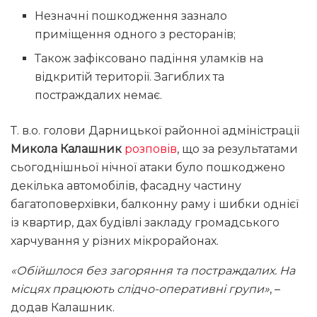
Незначні пошкодження зазнало
приміщення одного з ресторанів;
Також зафіксовано падіння уламків на
відкритій території. Загиблих та
постраждалих немає.
Т. в.о. голови Дарницької районної адміністрації
Микола Калашник
розповів
, що за результатами
сьогоднішньої нічної атаки було пошкоджено
декілька автомобілів, фасадну частину
багатоповерхівки, балконну раму і шибки однієї
із квартир, дах будівлі закладу громадського
харчування у різних мікрорайонах.
«Обійшлося без загоряння та постраждалих. На
місцях працюють слідчо-оперативні групи»
, –
додав Калашник.