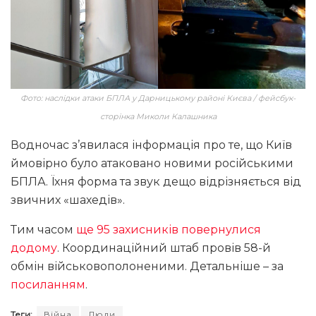
Фото: наслідки атаки БПЛА у Дарницькому районі Києва / фейсбук-
сторінка Миколи Калашника
Водночас з’явилася інформація про те, що Київ
ймовірно було атаковано новими російськими
БПЛА. Їхня форма та звук дещо відрізняється від
звичних «шахедів».
Тим часом
ще 95 захисників повернулися
додому
. Координаційний штаб провів 58-й
обмін військовополоненими. Детальніше – за
посиланням
.
Теги:
Війна
Люди