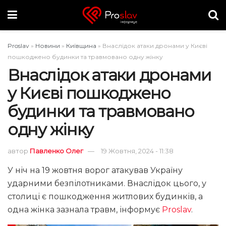
Proslav
»
Новини
»
Київщина
»
Внаслідок атаки дронами у Києві
пошкоджено будинки та травмовано одну жінку
Внаслідок атаки дронами
у Києві пошкоджено
будинки та травмовано
одну жінку
автор
Павленко Олег
19 Жовтня, 2024 - 11:38
У ніч на 19 жовтня ворог атакував Україну
ударними безпілотниками. Внаслідок цього, у
столиці є пошкодження житлових будинків, а
одна жінка зазнала травм, інформує
Proslav
.