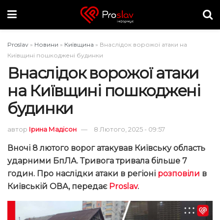
Proslav
»
Новини
»
Київщина
»
Внаслідок ворожої атаки на
Київщині пошкоджені будинки
Внаслідок ворожої атаки
на Київщині пошкоджені
будинки
автор
Ірина Мадісон
8 Лютого, 2025 - 09:57
Вночі 8 лютого ворог атакував Київську область
ударними БпЛА. Тривога тривала більше 7
годин. Про наслідки атаки в регіоні
розповіли
в
Київській ОВА, передає
Proslav
.