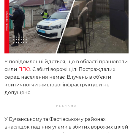
У повідомленні йдеться, що в області працювали
сили
ППО
. Є збиті ворожі цілі Постраждалих
серед населення немає. Влучань в об’єкти
критичної чи житлової інфраструктури не
допущено.
РЕКЛАМА
У Бучанському та Фастівському районах
внаслідок падіння уламків збитих ворожих цілей