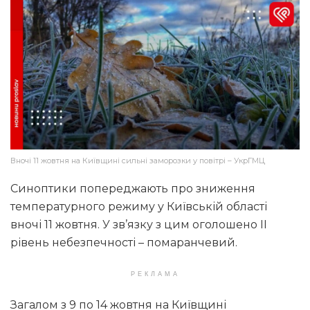
Вночі 11 жовтня на Київщині сильні заморозки у повітрі – УкрГМЦ
Синоптики попереджають про зниження
температурного режиму у Київській області
вночі 11 жовтня. У зв’язку з цим оголошено ІІ
рівень небезпечності – помаранчевий.
РЕКЛАМА
Загалом з 9 по 14 жовтня на Київщині