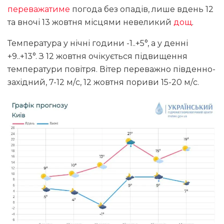
переважатиме
погода без опадів, лише вдень 12
та вночі 13 жовтня місцями невеликий
дощ
.
Температура у нічні години -1..+5°, а у денні
+9..+13°. З 12 жовтня очікується підвищення
температури повітря. Вітер переважно південно-
західний, 7-12 м/с, 12 жовтня пориви 15-20 м/с.