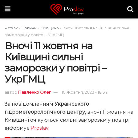
Proslav
»
Новини
»
Київщина
»
Вночі 11 жовтня на Київщині сильні
заморозки у повітрі – УкрГМЦ
Вночі 11 жовтня на
Київщині сильні
заморозки у повітрі –
УкрГМЦ
автор
Павленко Олег
10 Жовтня, 2023 - 18:54
За повідомленням
Українського
гідрометеорологічного центру
, вночі 11 жовтня на
Київщині очікуються сильні заморозки у повітрі,
інформує
Proslav
.