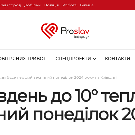
Сад і город
Добірки
Поліція
Робота
Більше
ОВІТРЯНИХ ТРИВОГ
СПЕЦПРОЕКТИ
КОНТАКТИ
 яким буде перший весняний понеділок 2024 року на Київщині
вдень до 10° теп
ий понеділок 20