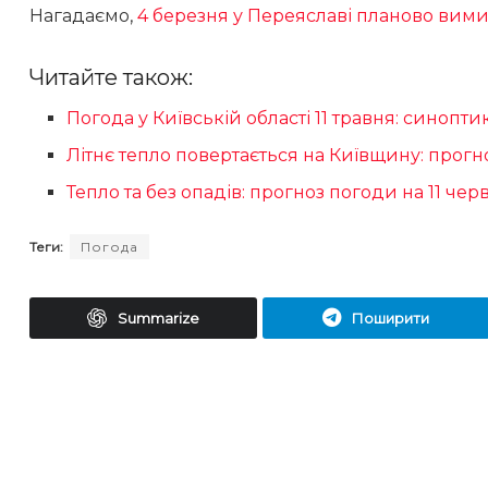
Нагадаємо,
4 березня у Переяславі планово вими
Читайте також:
Погода у Київській області 11 травня: синопт
Літнє тепло повертається на Київщину: прогн
Тепло та без опадів: прогноз погоди на 11 чер
Теги:
Погода
Summarize
Поширити