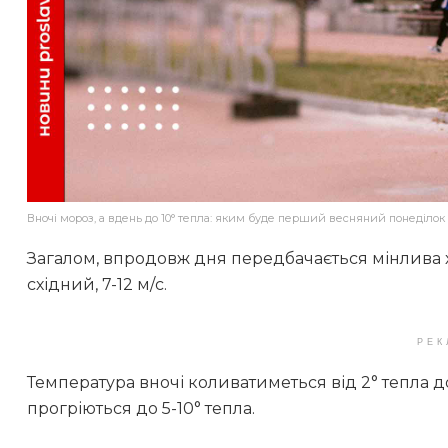
Вночі мороз, а вдень до 10° тепла: яким буде перший весняний понеділок
Загалом, впродовж дня передбачається мінлива хм
східний, 7-12 м/с.
РЕК
Температура вночі коливатиметься від 2° тепла д
прогріються до 5-10° тепла.