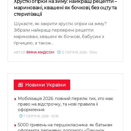
Хрусткі огірки на зиму: найкращі рецепти –
мариновані, квашені як бочкові, без оцту та
стерилізації
Шукаєте, як закрити хрусткі огірки на зиму?
Зібрали найкращі перевірені рецепти:
мариновані, квашені як бочкові, бабусині з
гірчицею, а також...
АВТОР
ІРИНА МАДІСОН
12 ЛИПНЯ, 2026 - 15:54
Новини України
Мобілізація 2026: повний перелік тих, хто має
право на відстрочку, та нові правила її
оформлення
7 СЕРПНЯ, 2026 - 10:35
5000 гривень на першокласника: як батькам
оформити державну допомогу «Пакунок