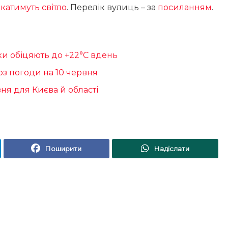
катимуть світло
. Перелік вулиць – за
посиланням
.
ики обіцяють до +22°С вдень
оз погоди на 10 червня
вня для Києва й області
Поширити
Надіслати