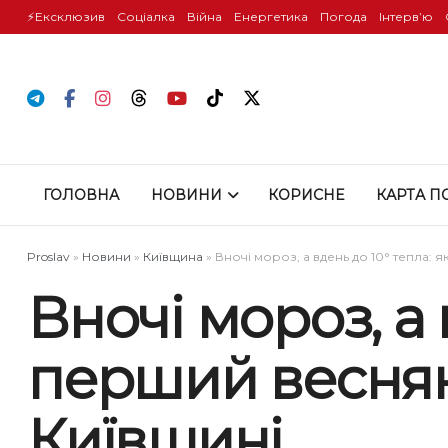
⚡️Ексклюзив
Соціалка
Війна
Енергетика
Погода
Інтервʼю
ГОЛОВНА
НОВИНИ
КОРИСНЕ
КАРТА П
Proslav
»
Новини
»
Київщина
»
Вночі мороз, а вдень до 10° тепла:
Вночі мороз, а 
перший веснян
Київщині