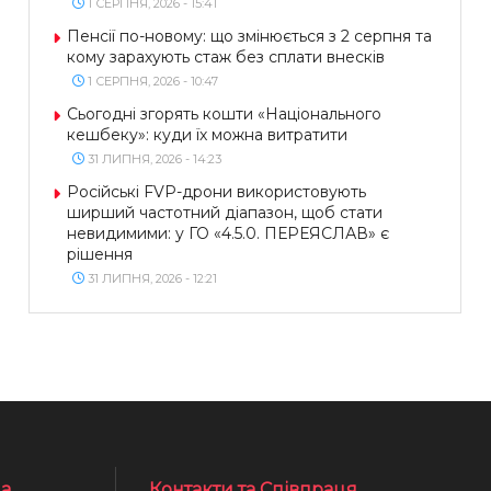
1 СЕРПНЯ, 2026 - 15:41
Пенсії по-новому: що змінюється з 2 серпня та
кому зарахують стаж без сплати внесків
1 СЕРПНЯ, 2026 - 10:47
Сьогодні згорять кошти «Національного
кешбеку»: куди їх можна витратити
31 ЛИПНЯ, 2026 - 14:23
Російські FVP-дрони використовують
ширший частотний діапазон, щоб стати
невидимими: у ГО «4.5.0. ПЕРЕЯСЛАВ» є
рішення
31 ЛИПНЯ, 2026 - 12:21
а
Контакти та Співпраця