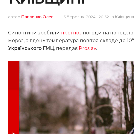
автор
Павленко Олег
3 Березня, 2024 - 20:32
в
Київщина
Синоптики зробили
прогноз
погоди на понеділок,
мороз, а вдень температура повітря складе до 10
Українського ГМЦ
, передає
Proslav
.