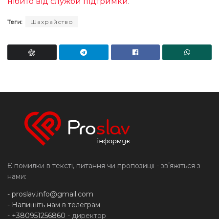
нібито від служби підтримки
.
Теги:
Шахрайство
Є помилки в тексті, питання чи пропозиції - звʼяжіться з
нами:
-
proslav.info@gmail.com
- Напишіть нам в телеграм
- +380951256860
- директор