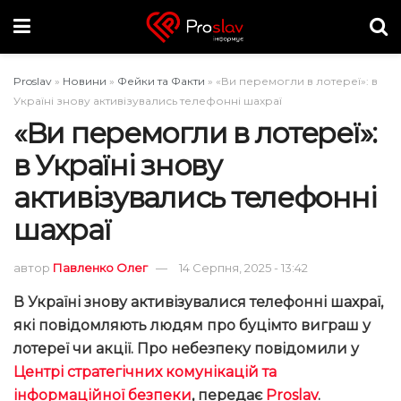
Proslav
»
Новини
»
Фейки та Факти
»
«Ви перемогли в лотереї»: в
Україні знову активізувались телефонні шахраї
«Ви перемогли в лотереї»:
в Україні знову
активізувались телефонні
шахраї
автор
Павленко Олег
14 Серпня, 2025 - 13:42
В Україні знову активізувалися телефонні шахраї,
які повідомляють людям про буцімто виграш у
лотереї чи акції. Про небезпеку повідомили у
Центрі стратегічних комунікацій та
інформаційної безпеки
, передає
Proslav
.