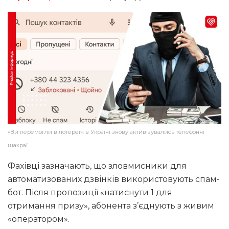
«Ви перемогли в лотереї»: в Україні знову активізувались телефонні
шахраї
Фахівці зазначають, що зловмисники для
автоматизованих дзвінків використовують спам-
бот. Після пропозиції «натиснути 1 для
отримання призу», абонента з’єднують з живим
«оператором».