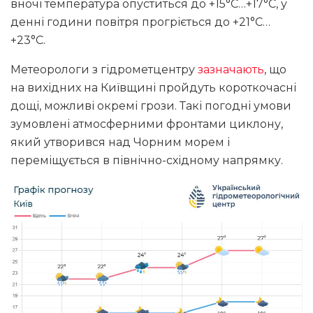
вночі температура опуститься до +15°С…+17°С, у
денні години повітря прогріється до +21°С…
+23°С.
Метеорологи з гідрометцентру
зазначають
, що
на вихідних на Київщині пройдуть короткочасні
дощі, можливі окремі грози. Такі погодні умови
зумовлені атмосферними фронтами циклону,
який утворився над Чорним морем і
переміщується в північно-східному напрямку.