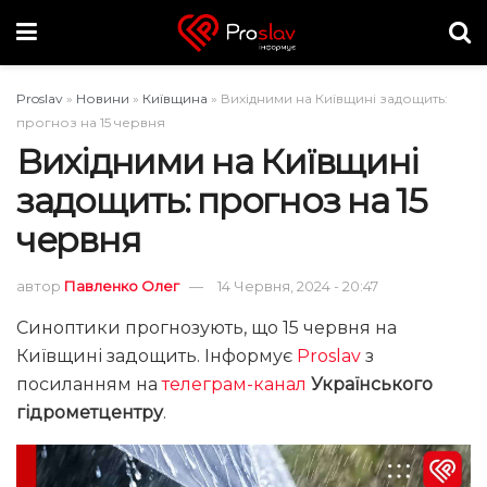
Proslav
»
Новини
»
Київщина
»
Вихідними на Київщині задощить:
прогноз на 15 червня
Вихідними на Київщині
задощить: прогноз на 15
червня
автор
Павленко Олег
14 Червня, 2024 - 20:47
Синоптики прогнозують, що 15 червня на
Київщині задощить. Інформує
Proslav
з
посиланням на
телеграм-канал
Українського
гідрометцентру
.