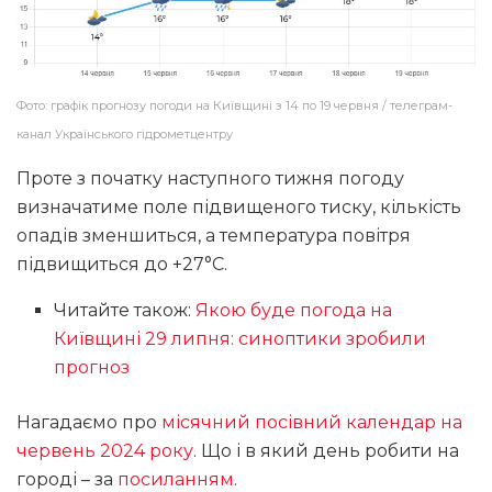
Фото: графік прогнозу погоди на Київщині з 14 по 19 червня / телеграм-
канал Українського гідрометцентру
Проте з початку наступного тижня погоду
визначатиме поле підвищеного тиску, кількість
опадів зменшиться, а температура повітря
підвищиться до +27°C.
Читайте також:
Якою буде погода на
Київщині 29 липня: синоптики зробили
прогноз
Нагадаємо про
місячний посівний календар на
червень 2024 року
. Що і в який день робити на
городі – за
посиланням
.