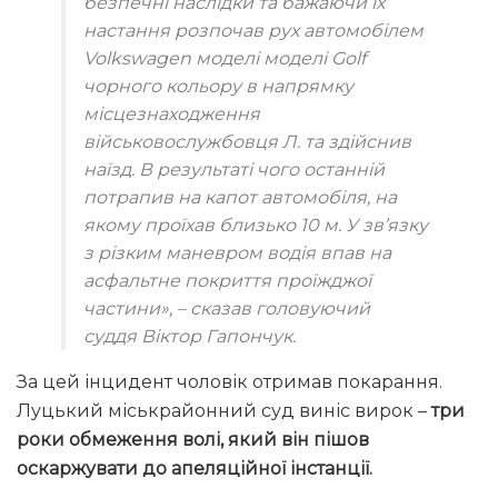
безпечні наслідки та бажаючи їх
настання розпочав рух автомобілем
Volkswagen моделі моделі Golf
чорного кольору в напрямку
місцезнаходження
військовослужбовця Л. та здійснив
наїзд. В результаті чого останній
потрапив на капот автомобіля, на
якому проїхав близько 10 м. У зв’язку
з різким маневром водія впав на
асфальтне покриття проїжджої
частини», – сказав головуючий
суддя
Віктор Гапончук
.
За цей інцидент чоловік отримав покарання.
Луцький міськрайонний суд виніс вирок –
три
роки обмеження волі, який він пішов
оскаржувати до апеляційної інстанції.