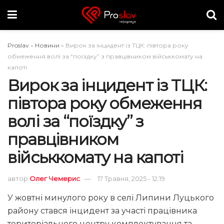
Proslav
»
Новини
»
Вирок за інцидент із ТЦК: півтора року
обмеження волі за “поїздку” з правцівником військкомату на
капоті
Вирок за інцидент із ТЦК:
півтора року обмеження
волі за “поїздку” з
правцівником
військкомату на капоті
автор
Олег Чемерис
17 Травня, 2025 - 12:19
У жовтні минулого року в селі Липини Луцького
району стався інцидент за участі працівника
територіального центру комплектування та