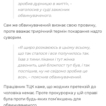
зробив дурницю в житті», –
наголосив у суді захисник
обвинуваченого.
Сам же обвинувачений визнає свою провину,
проте вважає трирічний термін покарання надто
суворим.
«Я щиро розкаююсь в цьому всьому,
що так сталося і все получилось так.
Їхав з тими ліками і тут жінка
дзвонить, цей блокпост тут був, і так
поспішив, ну не свідомо зробив це
все», – пояснив обвинувачений.
Працівник ТЦК каже, що жодних претензій до
чоловіка немає. Проте прокурорка у цій справі
була проти будь-яких пом’якшень для
обвинуваченого.