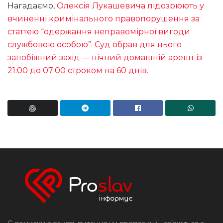
Нагадаємо,
Олексія Лукашевича підозрюють у
вчиненні кримінального правопорушення за
статтею “одержання неправомірної вигоди
службовою особою”. Суд обрав для нього
запобіжний захід — нічний домашній арешт із
21:00 до 07:00 строком на 60 днів.