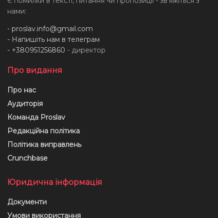
Є помилки в тексті, питання чи пропозиції - звʼяжіться з
нами:
-
proslav.info@gmail.com
- Напишіть нам в телеграм
- +380951256860
- директор
Про видання
Про нас
Аудиторія
Команда Proslav
Редакційна політика
Політика виправлень
Crunchbase
Юридична інформація
Документи
Умови використання