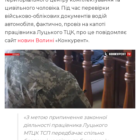
цивільного чоловіка. Під час перевірки
військово-облікових документів водій
автомобіля, фактично, провіз на капоті
працівника Луцького ТЦК, про це повідомляє
сайт
новин Волині
«Конкурент».
«З метою припинення законної
діяльності працівника Луцького
МТЦК ТСП передбачає спільно