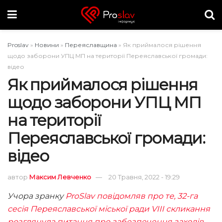
Proslav
»
Новини
»
Переяславщина
»
Як приймалося рішення
щодо заборони УПЦ МП на території Переяславської громади:
відео
Як приймалося рішення
щодо заборони УПЦ МП
на території
Переяславської громади:
відео
автор
Максим Левченко
20 Травня, 2022 - 19:29
Учора зранку
ProSlav повідомляв про те, 32-га
сесія Переяславської міської ради VIII скликання
розглянула питання про забезпечення заходів