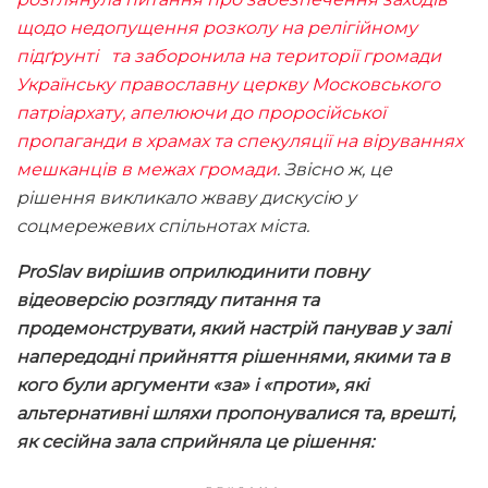
щодо недопущення розколу на релігійному
підґрунті та заборонила на території громади
Українську православну церкву Московського
патріархату, апелюючи до проросійської
пропаганди в храмах та спекуляції на віруваннях
мешканців в межах громади
. Звісно ж, це
рішення викликало жваву дискусію у
соцмережевих спільнотах міста.
ProSlav вирішив оприлюдинити повну
відеоверсію розгляду питання та
продемонструвати, який настрій панував у залі
напередодні прийняття рішеннями, якими та в
кого були аргументи «за» і «проти», які
альтернативні шляхи пропонувалися та, врешті,
як сесійна зала сприйняла це рішення: