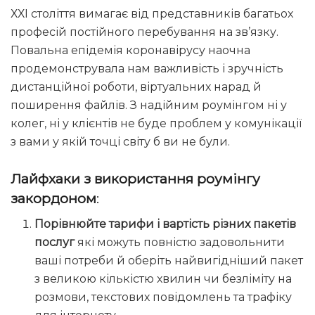
ХХІ століття вимагає від представників багатьох
професій постійного перебування на зв’язку.
Повальна епідемія коронавірусу наочна
продемонструвала нам важливість і зручність
дистанційної роботи, віртуальних нарад й
поширення файлів. З надійним роумінгом ні у
колег, ні у клієнтів не буде проблем у комунікації
з вами у якій точці світу б ви не були.
Лайфхаки з використання роумінгу
закордоном
:
Порівнюйте тарифи і вартість різних пакетів
послуг
які можуть повністю задовольнити
ваші потреби й оберіть найвигідніший пакет
з великою кількістю хвилин чи безліміту на
розмови, текстових повідомлень та трафіку