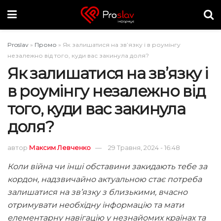
Proslav
»
Промо
»
Як залишатися на зв’язку і в роумінгу
незалежно від того, куди вас закинула доля?
Як залишатися на зв’язку і
в роумінгу незалежно від
того, куди вас закинула
доля?
автор
Максим Левченко
29 Травня, 2024 - 16:48
Коли війна чи інші обставини закидають тебе за
кордон, надзвичайно актуальною стає потреба
залишатися на зв’язку з близькими, вчасно
отримувати необхідну інформацію та мати
елементарну навігацію у незнайомих країнах та