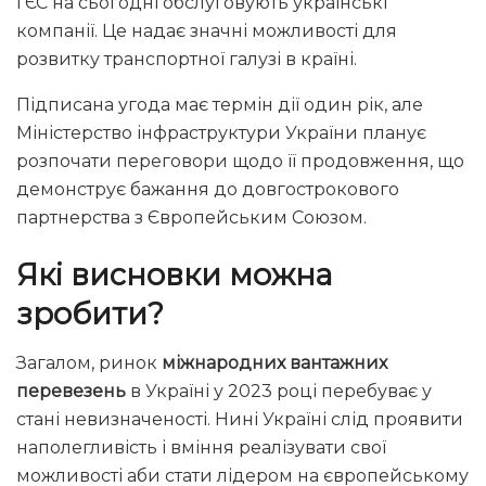
і ЄС на сьогодні обслуговують українські
компанії. Це надає значні можливості для
розвитку транспортної галузі в країні.
Підписана угода має термін дії один рік, але
Міністерство інфраструктури України планує
розпочати переговори щодо її продовження, що
демонструє бажання до довгострокового
партнерства з Європейським Союзом.
Які висновки можна
зробити?
Загалом, ринок
міжнародних вантажних
перевезень
в Україні у 2023 році перебуває у
стані невизначеності. Нині Україні слід проявити
наполегливість і вміння реалізувати свої
можливості аби стати лідером на європейському