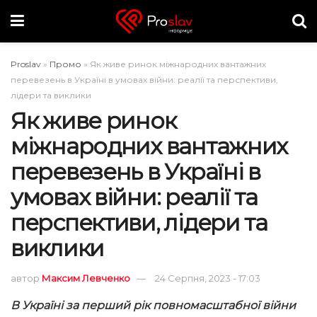
Proslav
»
Промо
»
Як живе ринок міжнародних вантажних
перевезень в Україні в умовах війни: реалії та перспективи,
лідери та виклики
Як живе ринок
міжнародних вантажних
перевезень в Україні в
умовах війни: реалії та
перспективи, лідери та
виклики
автор
Максим Левченко
24 Серпня, 2023 - 17:03
В Україні за перший рік повномасштабної війни