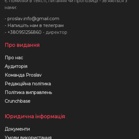
Є помилки в тексті, питання чи пропозиції - звʼяжіться з
нами:
-
proslav.info@gmail.com
- Напишіть нам в телеграм
- +380951256860
- директор
Про видання
Про нас
Аудиторія
Команда Proslav
Редакційна політика
Політика виправлень
Crunchbase
Юридична інформація
Документи
Умови використання