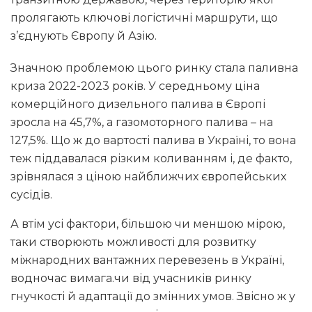
пролягають ключові логістичні маршрути, що
з’єднують Європу й Азію.
Значною проблемою цього ринку стала паливна
криза 2022-2023 років. У середньому ціна
комерційного дизельного палива в Європі
зросла на 45,7%, а газомоторного палива – на
127,5%. Що ж до вартості палива в Україні, то вона
теж піддавалася різким коливанням і, де факто,
зрівнялася з ціною найближчих європейських
сусідів.
А втім усі фактори, більшою чи меншою мірою,
таки створюють можливості для розвитку
міжнародних вантажних перевезень в Україні,
водночас вимага.чи від учасників ринку
гнучкості й адаптації до змінних умов. Звісно ж у