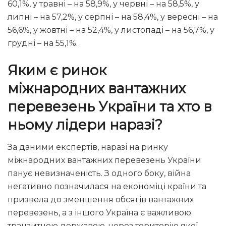
60,1%, у травні – на 58,9%, у червні – на 58,5%, у
липні – на 57,2%, у серпні – на 58,4%, у вересні – на
56,6%, у жовтні – на 52,4%, у листопаді – на 56,7%, у
грудні – на 55,1%.
Яким є ринок
міжнародних вантажних
перевезень України та хто в
ньому лідери наразі?
За даними експертів, наразі на ринку
міжнародних вантажних перевезень України
панує невизначеність. З одного боку, війна
негативно позначилася на економіці країни та
призвела до зменшення обсягів вантажних
перевезень, а з іншого Україна є важливою
транзитною державою, через територію якої