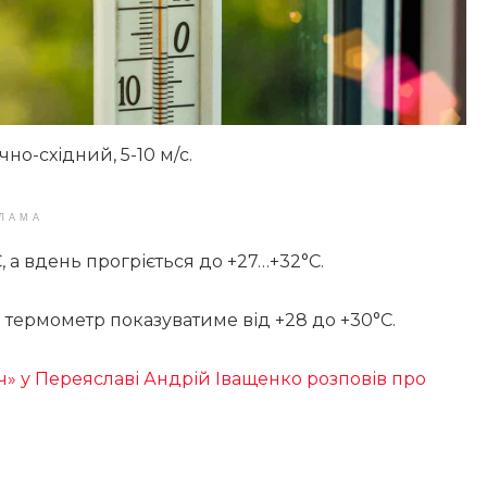
но-східний, 5-10 м/с.
ЛАМА
 а вдень прогріється до +27…+32°С.
ь термометр показуватиме від +28 до +30°С.
ч» у Переяславі Андрій Іващенко розповів про