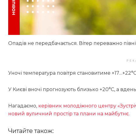
Опадів не передбачається. Вітер переважно північ
РЕК
Уночі температура повітря становитиме +17…+22°С,
У Києві вночі прогнозують близько +20°С, а вден
Нагадаємо,
керівник молодіжного центру «Зустрі
новий вуличний простір та плани на майбутнє.
Читайте також: