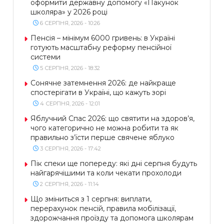
оформити державну допомогу «Пакунок
школяра» у 2026 році
6 СЕРПНЯ, 2026 - 10:26
Пенсія – мінімум 6000 гривень: в Україні
готують масштабну реформу пенсійної
системи
5 СЕРПНЯ, 2026 - 18:32
Сонячне затемнення 2026: де найкраще
спостерігати в Україні, що кажуть зорі
4 СЕРПНЯ, 2026 - 12:01
Яблучний Спас 2026: що святити на здоров’я,
чого категорично не можна робити та як
правильно з’їсти перше свячене яблуко
3 СЕРПНЯ, 2026 - 17:42
Пік спеки ще попереду: які дні серпня будуть
найгарячішими та коли чекати прохолоди
2 СЕРПНЯ, 2026 - 11:14
Що зміниться з 1 серпня: виплати,
перерахунок пенсій, правила мобілізації,
здорожчання проїзду та допомога школярам