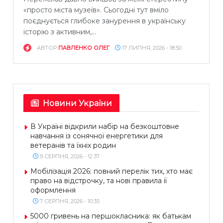
«просто міста музеїв». Сьогодні тут вміло
поєднується глибоке занурення в українську
історію з активним,...
АВТОР
ПАВЛЕНКО ОЛЕГ
17 ЛИПНЯ, 2026 - 18:50
Новини України
В Україні відкрили набір на безкоштовне
навчання із сонячної енергетики для
ветеранів та їхніх родин
9 СЕРПНЯ, 2026 - 12:37
Мобілізація 2026: повний перелік тих, хто має
право на відстрочку, та нові правила її
оформлення
7 СЕРПНЯ, 2026 - 10:35
5000 гривень на першокласника: як батькам