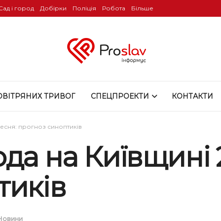
Сад і город
Добірки
Поліція
Робота
Більше
ОВІТРЯНИХ ТРИВОГ
СПЕЦПРОЕКТИ
КОНТАКТИ
ресня: прогноз синоптиків
да на Київщині 
тиків
Новини