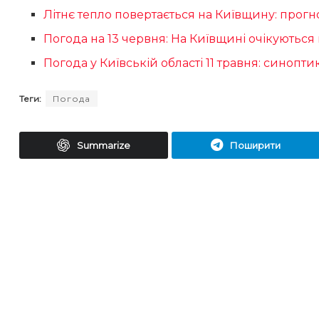
Літнє тепло повертається на Київщину: прогн
Погода на 13 червня: На Київщині очікуються
Погода у Київській області 11 травня: синопт
Теги:
Погода
Summarize
Поширити