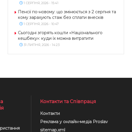
1 СЕРПНЯ, 2026 - 15:41
Пенсії по-новому: що змінюється з 2 серпня та
кому зарахують стаж без сплати внесків
1 СЕРПНЯ, 2026 - 10:47
Сьогодні згорять кошти «Національного
кешбеку»: куди їх можна витратити
31 ЛИПНЯ, 2026 - 14:23
а
Контакти та Співпраця
ія
Контакти
Реклама у онлайн-медіа Proslav
ристання
sitemap.xml