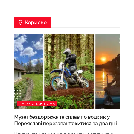
Корисно
ПЕРЕЯСЛАВЩИНА
Музеї, бездоріжжя та сплав по воді: як у
Переяславі перезавантажитися за два дні
Переяслав давно вийшов за межі стереотипу