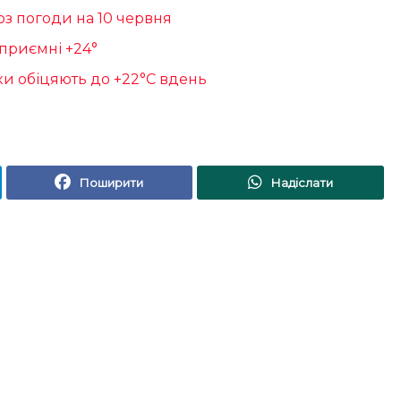
оз погоди на 10 червня
 приємні +24°
ики обіцяють до +22°С вдень
Поширити
Надіслати