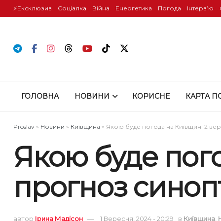
⚡️Ексклюзив
Соціалка
Війна
Енергетика
Погода
Інтервʼю
ГОЛОВНА
НОВИНИ
КОРИСНЕ
КАРТА П
Proslav
»
Новини
»
Київщина
»
Якою буде погода на Київщині 2 ве
Якою буде пого
прогноз синоп
автор
Ірина Мадісон
1 Вересня, 2024 - 20:29
в
Київщина
,