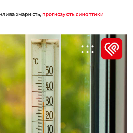
інлива хмарність,
прогнозують
синоптики