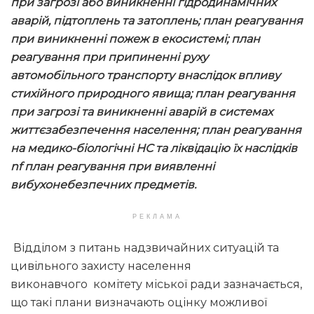
при загрозі або виникненні гідродинамічних
аварій, підтоплень та затоплень; план реагування
при виникненні пожеж в екосистемі; план
реагування при припиненні руху
автомобільного транспорту внаслідок впливу
стихійного природного явища; план реагування
при загрозі та виникненні аварій в системах
життєзабезпечення населення; план реагування
на медико-біологічні НС та ліквідацію їх наслідків
nf план реагування при виявленні
вибухонебезпечних предметів.
РЕКЛАМА
Відділом з питань надзвичайних ситуацій та
цивільного захисту населення
виконавчого комітету міської ради зазначається,
що такі плани визначають оцінку можливої