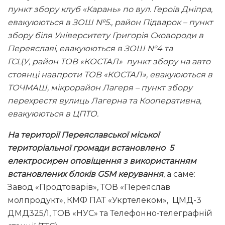
пункт збору клуб «Карань» по вул. Героїв Дніпра,
евакуюються в ЗОШ №5.,
район Підварок – пункт
збору біля Університету Григорія Сковороди в
Переяславі, евакуюються в ЗОШ №4 та
ГСЦУ,
район ТОВ «КОСТАЛ» пункт збору на авто
стоянці навпроти ТОВ «КОСТАЛ», евакуюються в
ТОЧМАШ, мікрорайон Лагеря – пункт збору
перехрестя вулиць Лагерна та Кооперативна,
евакуюються в ЦПТО.
На території Переяславської міської
територіальної громади встановлено 5
електросирен оповіщення з використанням
встановлених блоків
GSM
керування
, а саме:
Завод «Продтоварів», ТОВ «Переяслав
молпродукт», КМФ ПАТ «Укртелеком», ЦМД-3
ДМД325/1, ТОВ «НУС» та Телефонно-телеграфній