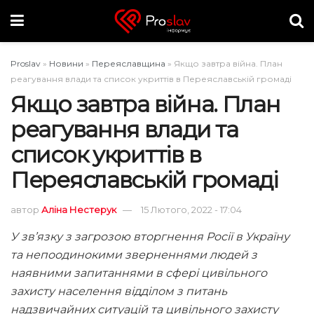
Proslav
»
Новини
»
Переяславщина
»
Якщо завтра війна. План
реагування влади та список укриттів в Переяславській громаді
Якщо завтра війна. План
реагування влади та
список укриттів в
Переяславській громаді
автор
Аліна Нестерук
15 Лютого, 2022 - 17:04
У зв’язку з загрозою вторгнення Росії в Україну
та непоодинокими зверненнями людей з
наявними запитаннями в сфері цивільного
захисту населення відділом з питань
надзвичайних ситуацій та цивільного захисту