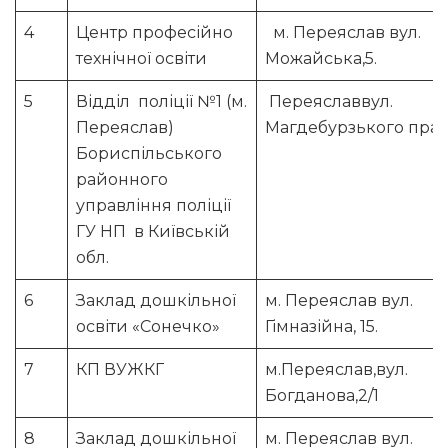
4
Центр професійно
м. Переяслав вул.
технічної освіти
Можайська,5.
5
Відділ поліції №1 (м.
Переяславвул.
Переяслав)
Магдебурзького прав
Бориспільського
районного
управління поліції
ГУ НП в Київській
обл.
6
Заклад дошкільної
м. Переяслав вул.
освіти «Сонечко»
Гімназійна, 15.
7
КП ВУЖКГ
м.Переяслав,вул.
Богданова,2/1
8
Заклад дошкільної
м. Переяслав вул.