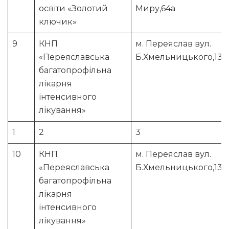
освіти «Золотий
Миру,64а
ключик»
9
КНП
м. Переяслав вул.
«Переяславська
Б.Хмельницького,137.
багатопрофільна
лікарня
інтенсивного
лікування»
1
2
3
10
КНП
м. Переяслав вул.
«Переяславська
Б.Хмельницького,137.
багатопрофільна
лікарня
інтенсивного
лікування»