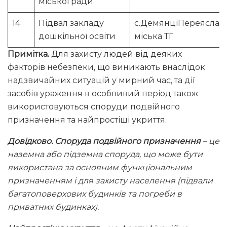
міської ради
14
Підвал закладу
с.ДемянціПереяслав
дошкільної освіти
міська ТГ
Примітка.
Для захисту людей від деяких
факторів небезпеки, що виникають внаслідок
надзвичайних ситуацій у мирний час, та дії
засобів ураження в особливий період також
використовуються споруди подвійного
призначення та найпростіші укриття.
Довідково.
Споруда подвійного призначення
– це
наземна або підземна споруда, що може бути
використана за основним функціональним
призначенням і для захисту населення (підвали
багатоповерхових будинків та погреби в
приватних будинках).