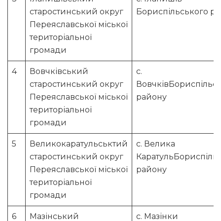
старостинський округ
Бориспільського р
Переяславської міської
територіальної
громади
4
Вовчківський
с.
старостинський округ
ВовчківБориспільс
Переяславської міської
району
територіальної
громади
5
Великокаратульськтий
с. Велика
старостинський округ
КаратульБориспіль
Переяславської міської
району
територіальної
громади
6
Мазінський
с. Мазінки