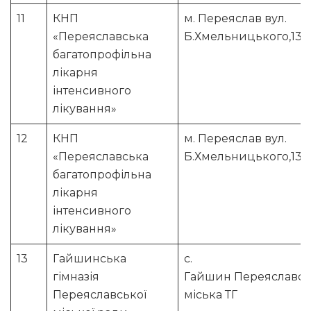
11
КНП
м. Переяслав вул.
«Переяславська
Б.Хмельницького,137.
багатопрофільна
лікарня
інтенсивного
лікування»
12
КНП
м. Переяслав вул.
«Переяславська
Б.Хмельницького,137.
багатопрофільна
лікарня
інтенсивного
лікування»
13
Гайшинська
с.
гімназія
Гайшин Переяславсь
Переяславської
міська ТГ