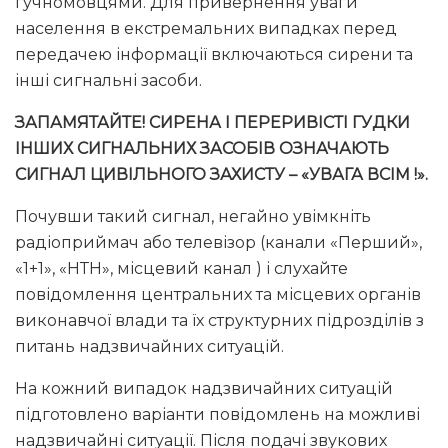
гучномовцями. Для привернення уваги
населення в екстремальних випадках перед
передачею інформації включаються сирени та
інші сигнальні засоби.
ЗАПАМЯТАЙТЕ! СИРЕНА І ПЕРЕРИВІСТІ ГУДКИ
ІНШИХ СИГНАЛЬНИХ ЗАСОБІВ ОЗНАЧАЮТЬ
СИГНАЛ ЦИВІЛЬНОГО ЗАХИСТУ – «УВАГА ВСІМ !».
Почувши такий сигнал, негайно увімкніть
радіоприймач або телевізор (канали «Перший»,
«1+1», «НТН», місцевий канал ) і слухайте
повідомлення центральних та місцевих органів
виконавчої влади та їх структурних підрозділів з
питань надзвичайних ситуацій.
На кожний випадок надзвичайних ситуацій
підготовлено варіанти повідомлень на можливі
надзвичайні ситуації. Після подачі звукових