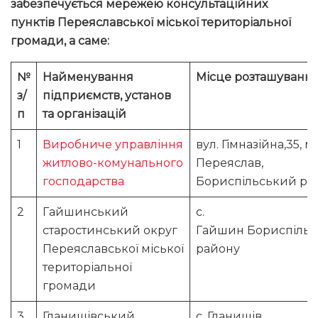
забезпечується мережею к
онсультаційних
пунктів Переяславської міської територіальної
громади, а саме:
№
Найменування
Місце розташуванн
з/
підприємств, установ
п
та організацій
1
Виробниче управління
вул. Гімназійна,35, м.
житлово-комунального
Переяслав,
господарства
Бориспільський р-
2
Гайшинський
с.
старостинський округ
Гайшин Бориспільс
Переяславської міської
району
територіальної
громади
3
Гланишівський
с. Гланишів