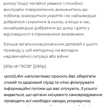
ринку тощо) негайно уважно і спокійно
вислухати повідомлення, визначитись де
поблизу знаходиться укриття і як найшвидше
добратися і укритися в ньому, а якщо є час,
якнайшвидше добратися до дому і діяти у
відповідності з отриманими вказівками.
Більше загальнонаціональних деталей з цього
приводу у цій методичці на випадок
надзвичайної ситуації або війни:
[dflip id=”9038″ ][/dflip]
«
proSLAV
» наполегливо просить Вас зберігати
спокій та здоровий глузд та чітко фільтрувати
інформаційні потоки що вас оточують. З усього
видається, що органи місцевого самоврядування
проводять всі необхідні заходи, розрахунки,