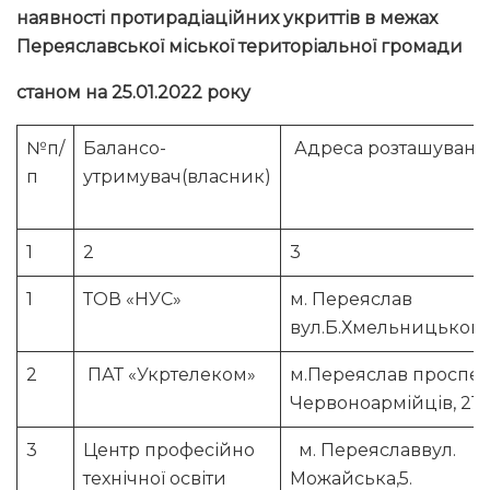
наявності протирадіаційних укриттів в межах
Переяславської міської територіальної громади
станом на 25.01.2022 року
№п/
Балансо-
Адреса розташуванн
п
утримувач(власник)
1
2
3
1
ТОВ «НУС»
м. Переяслав
вул.Б.Хмельницького
2
ПАТ «Укртелеком»
м.Переяслав проспек
Червоноармійців, 21/1
3
Центр професійно
м. Переяславвул.
технічної освіти
Можайська,5.