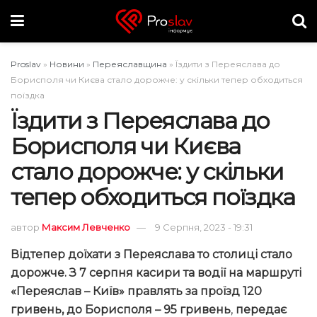
Proslav
»
Новини
»
Переяславщина
»
Їздити з Переяслава до
Борисполя чи Києва стало дорожче: у скільки тепер обходиться
поїздка
Їздити з Переяслава до
Борисполя чи Києва
стало дорожче: у скільки
тепер обходиться поїздка
автор
Максим Левченко
9 Серпня, 2023 - 19:31
Відтепер доїхати з Переяслава то столиці стало
дорожче.
З 7 серпня касири та водії на маршруті
«
Переяслав – Київ
»
правлять за проїзд 120
гривень, до Борисполя – 95 гривень
,
передає