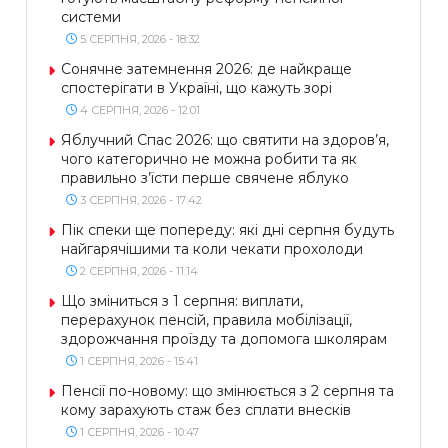
системи
5 СЕРПНЯ, 2026 - 18:32
Сонячне затемнення 2026: де найкраще
спостерігати в Україні, що кажуть зорі
4 СЕРПНЯ, 2026 - 12:01
Яблучний Спас 2026: що святити на здоров’я,
чого категорично не можна робити та як
правильно з’їсти перше свячене яблуко
3 СЕРПНЯ, 2026 - 17:42
Пік спеки ще попереду: які дні серпня будуть
найгарячішими та коли чекати прохолоди
2 СЕРПНЯ, 2026 - 11:14
Що зміниться з 1 серпня: виплати,
перерахунок пенсій, правила мобілізації,
здорожчання проїзду та допомога школярам
1 СЕРПНЯ, 2026 - 15:41
Пенсії по-новому: що змінюється з 2 серпня та
кому зарахують стаж без сплати внесків
1 СЕРПНЯ, 2026 - 10:47