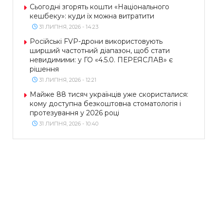
Сьогодні згорять кошти «Національного
кешбеку»: куди їх можна витратити
31 ЛИПНЯ, 2026 - 14:23
Російські FVP-дрони використовують
ширший частотний діапазон, щоб стати
невидимими: у ГО «4.5.0. ПЕРЕЯСЛАВ» є
рішення
31 ЛИПНЯ, 2026 - 12:21
Майже 88 тисяч українців уже скористалися:
кому доступна безкоштовна стоматологія і
протезування у 2026 році
31 ЛИПНЯ, 2026 - 10:40