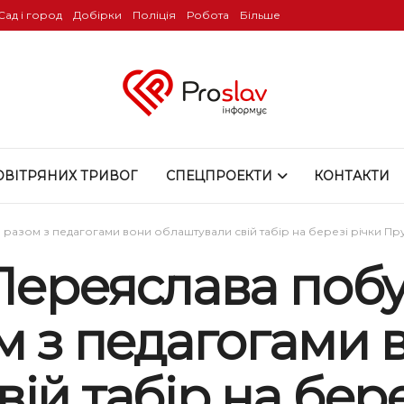
Сад і город
Добірки
Поліція
Робота
Більше
ОВІТРЯНИХ ТРИВОГ
СПЕЦПРОЕКТИ
КОНТАКТИ
 разом з педагогами вони облаштували свій табір на березі річки Пр
Переяслава побу
м з педагогами 
ій табір на бере