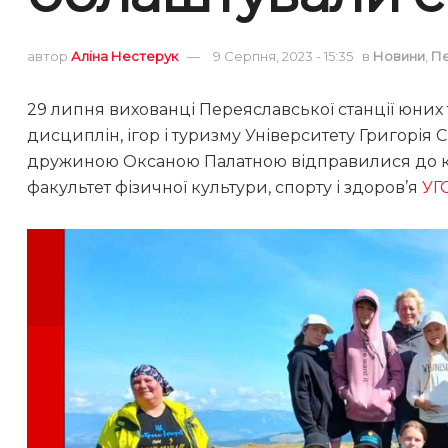
автор
Аліна Нестерук
9 Серпня, 2023 - 15:35
в
Новини
,
П
29 липня вихованці Переяславської станції юних
дисциплін, ігор і туризму Університету Григорія
дружиною Оксаною Палатною відправилися до к
факультет фізичної культури, спорту і здоров’я
УГ