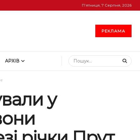
П’ятниця, 7 Серпня, 2026
РЕКЛАМА
АРХІВ
ут
вали у
вони
зі річки Прут