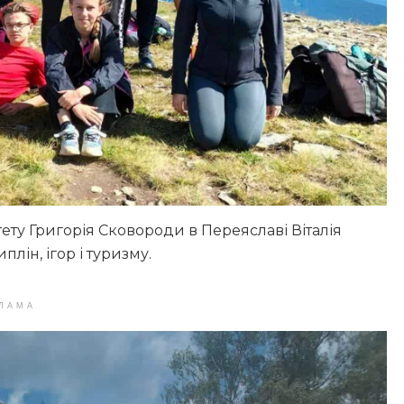
ету Григорія Сковороди в Переяславі Віталія
ін, ігор і туризму.
ЛАМА