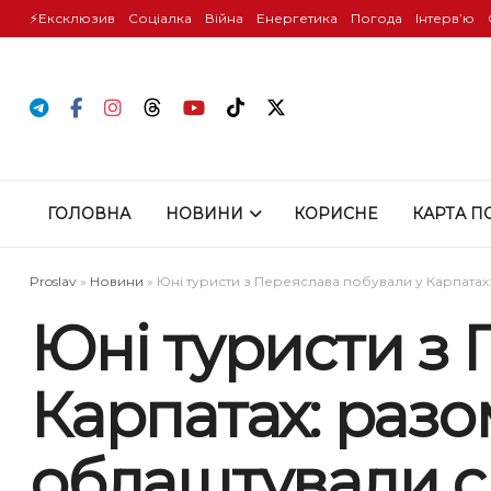
⚡️Ексклюзив
Соціалка
Війна
Енергетика
Погода
Інтервʼю
ГОЛОВНА
НОВИНИ
КОРИСНЕ
КАРТА П
Proslav
»
Новини
»
Юні туристи з Переяслава побували у Карпатах:
Юні туристи з 
Карпатах: разо
облаштували св