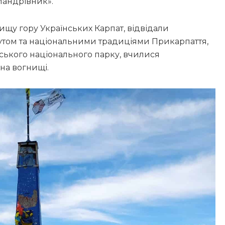
Мандрівник».
ищу гору Українських Карпат, відвідали
утом та національними традиціями Прикарпаття,
ького національного парку, вчилися
 на вогнищі.