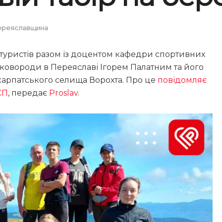
ереяславщина
 туристів разом із доцентом кафедри спортивних
 Сковороди в Переяславі Ігорем Палатним та його
арпатського селища Ворохта. Про це
повідомляє
СП
, передає
Proslav
.