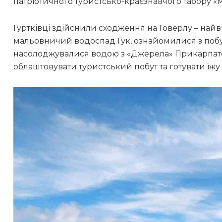
патріотичного туристсько-краєзнавчого табору «
Гуртківці здійснили сходження на Говерлу – найв
мальовничий водоспад Гук, ознайомилися з поб
насолоджувалися водою з «Джерела» Прикарпатс
облаштовувати туристський побут та готувати їжу