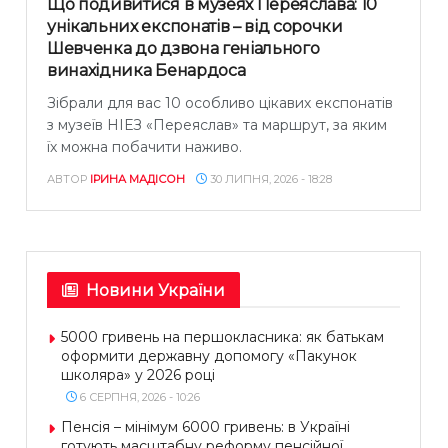
Що подивитися в музеях Переяслава: 10
унікальних експонатів – від сорочки
Шевченка до дзвона геніального
винахідника Бенардоса
Зібрали для вас 10 особливо цікавих експонатів
з музеїв НІЕЗ «Переяслав» та маршрут, за яким
їх можна побачити наживо.
АВТОР
ІРИНА МАДІСОН
30 ЛИПНЯ, 2026 - 18:28
Новини України
5000 гривень на першокласника: як батькам
оформити державну допомогу «Пакунок
школяра» у 2026 році
6 СЕРПНЯ, 2026 - 10:26
Пенсія – мінімум 6000 гривень: в Україні
готують масштабну реформу пенсійної