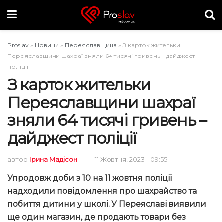
Proslav
»
Новини
»
Переяславщина
»
З карток жительки
Переяславщини шахраї зняли 64 тисячі гривень – дайджест
поліції
З карток жительки
Переяславщини шахраї
зняли 64 тисячі гривень –
дайджест поліції
автор
Ірина Мадісон
11 Жовтня, 2023 - 09:55
Упродовж доби з 10 на 11 жовтня поліції
надходили повідомлення про шахрайство та
побиття дитини у школі. У Переяславі виявили
ще один магазин, де продають товари без