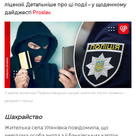
ліцензії. Детальніше про ці події – у щоденному
дайджесті
Proslav
.
З карток жительки Переяславщини шахраї зняли 64 тисячі гривень –
дайджест поліції
Шахрайство
Жителька села Улянівка повідомила, що
невідома особа зняла з її банківських карток