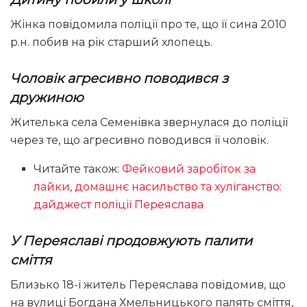
Жінка повідомила поліції про те, що її сина 2010
р.н. побив на рік старший хлопець.
Чоловік агресивно поводився з
дружиною
Жителька села Семенівка звернулася до поліції
через те, що агресивно поводився її чоловік.
Читайте також:
Фейковий заробіток за
лайки, домашнє насильство та хуліганство:
дайджест поліції Переяслава
У Переяславі продовжують палити
сміття
Близько 18-ї житель Переяслава повідомив, що
на вулиці Богдана Хмельницького палять сміття,