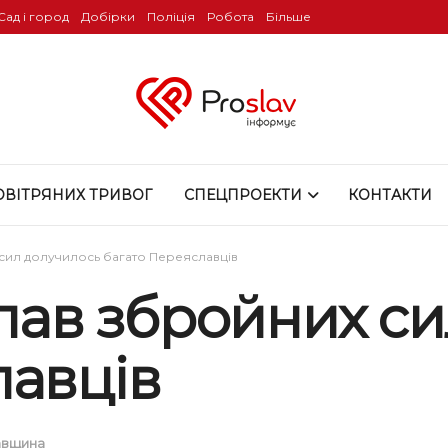
Сад і город
Добірки
Поліція
Робота
Більше
ОВІТРЯНИХ ТРИВОГ
СПЕЦПРОЕКТИ
КОНТАКТИ
 сил долучилось багато Переяславців
 лав збройних с
лавців
авщина