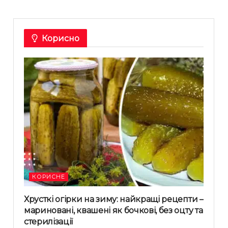
Корисно
КОРИСНЕ
Хрусткі огірки на зиму: найкращі рецепти –
мариновані, квашені як бочкові, без оцту та
стерилізації