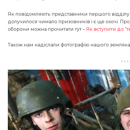
Як повідомляють представники першого відділу Р
долучилося чимало призовників і є ще охочі. Про
оборони можна прочитати тут –
Як вступити до “
Також нам надіслали фотографію нашого земляка,
РЕК