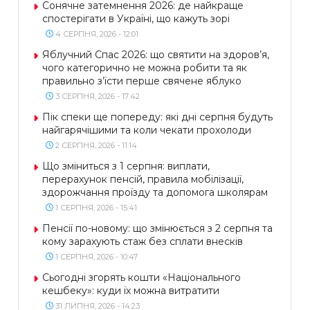
Сонячне затемнення 2026: де найкраще
спостерігати в Україні, що кажуть зорі
4 СЕРПНЯ, 2026 - 12:01
Яблучний Спас 2026: що святити на здоров’я,
чого категорично не можна робити та як
правильно з’їсти перше свячене яблуко
3 СЕРПНЯ, 2026 - 17:42
Пік спеки ще попереду: які дні серпня будуть
найгарячішими та коли чекати прохолоди
2 СЕРПНЯ, 2026 - 11:14
Що зміниться з 1 серпня: виплати,
перерахунок пенсій, правила мобілізації,
здорожчання проїзду та допомога школярам
1 СЕРПНЯ, 2026 - 15:41
Пенсії по-новому: що змінюється з 2 серпня та
кому зарахують стаж без сплати внесків
1 СЕРПНЯ, 2026 - 10:47
Сьогодні згорять кошти «Національного
кешбеку»: куди їх можна витратити
31 ЛИПНЯ, 2026 - 14:23