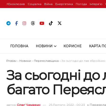
⚡️Ексклюзив
Соціалка
Війна
Енергетика
Погода
Інтервʼю
ГОЛОВНА
НОВИНИ
КОРИСНЕ
КАРТА П
Proslav
»
Новини
»
Переяславщина
»
За сьогодні до лав збройних
За сьогодні до
багато Переяс
автор
Олег Чемерис
25 Лютого, 2022 - 00:23
в
Переясл