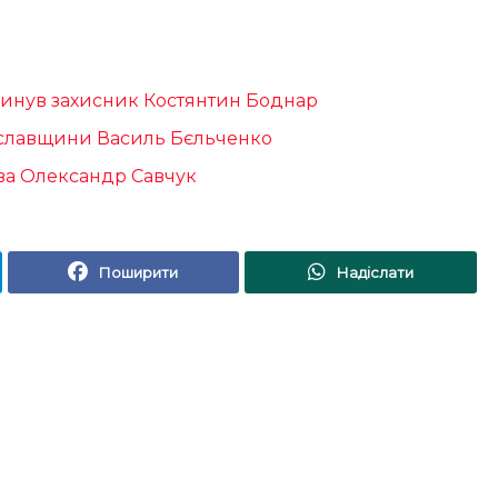
агинув захисник Костянтин Боднар
еяславщини Василь Бєльченко
ава Олександр Савчук
Поширити
Надіслати