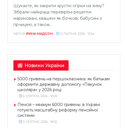
Шукаєте, як закрити хрусткі огірки на зиму?
Зібрали найкращі перевірені рецепти:
мариновані, квашені як бочкові, бабусині з
гірчицею, а також...
АВТОР
ІРИНА МАДІСОН
12 ЛИПНЯ, 2026 - 15:54
Новини України
5000 гривень на першокласника: як батькам
оформити державну допомогу «Пакунок
школяра» у 2026 році
6 СЕРПНЯ, 2026 - 10:26
Пенсія – мінімум 6000 гривень: в Україні
готують масштабну реформу пенсійної
системи
5 СЕРПНЯ, 2026 - 18:32