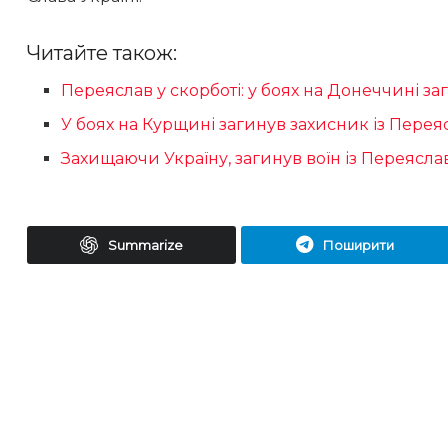
Читайте також:
Переяслав у скорботі: у боях на Донеччині з
У боях на Курщині загинув захисник із Пер
Захищаючи Україну, загинув воїн із Переясл
Summarize
Поширити