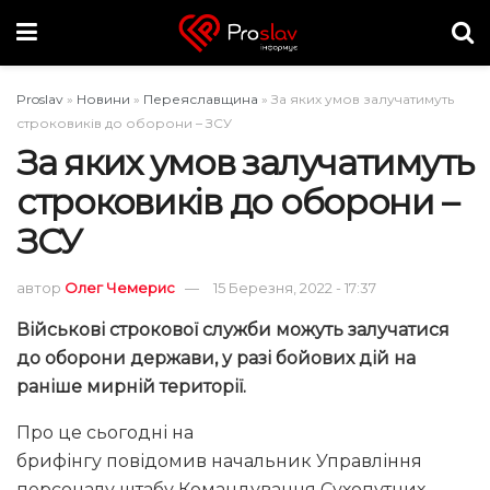
Proslav
»
Новини
»
Переяславщина
»
За яких умов залучатимуть
строковиків до оборони – ЗСУ
За яких умов залучатимуть
строковиків до оборони –
ЗСУ
автор
Олег Чемерис
15 Березня, 2022 - 17:37
Військові строкової служби можуть залучатися
до оборони держави, у разі бойових дій на
раніше мирній території.
Про це сьогодні на
брифінгу повідомив начальник Управління
персоналу штабу Командування Сухопутних