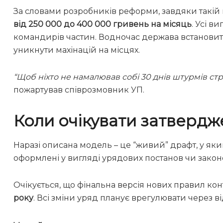
За словами розробників реформи, завдяки такій
від 250 000 до 400 000 гривень на місяць
. Усі 
командирів частин. Водночас держава встановит
уникнути махінацій на місцях.
“Щоб ніхто не намалював собі 30 днів штурмів ст
пожартував співрозмовник УП.
Коли очікувати затверд
Наразі описана модель – це “живий” драфт, у яки
оформлені у вигляді урядових постанов чи закон
Очікується, що фінальна версія нових правил ко
року
. Всі зміни уряд планує врегулювати через ві