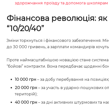
здорожчання проїзду та допомога школярам
Фінансова революція: я
“10/20/40”
Зміни торкнуться і фінансового забезпечення. Мі
до 30 000 гривень, а зарплати командирів хочуть 
Проте наймасштабнішою новацією стане система в
“бойові” контракти. Вона передбачає щоденні бо
10 000 грн
– за добу перебування на позиціях
20 000 грн
– за участь в ударно-пошукових о
територій);
40 000 грн
– за дні активних штурмових та на