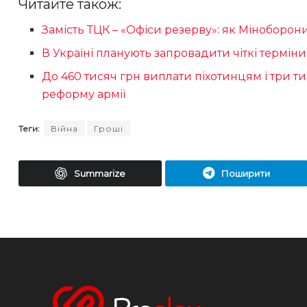
Читайте також:
Замість ТЦК – «Офіси резерву»: як Міноборон
В Україні планують запровадити чіткі термін
До 460 тисяч грн виплати піхотинцям і три 
реформу армії
Теги:
Війна
Гроші
Summarize
Поширити