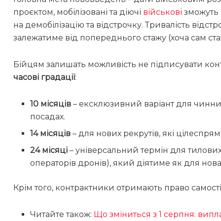
проєктом, мобілізовані та діючі
військові
зможуть 
на демобілізацію та відстрочку. Тривалість відст
залежатиме від попереднього стажу (хоча сам ста
Бійцям залишать можливість не підписувати контр
часові градації
:
10 місяців
– ексклюзивний варіант для чинних
посадах.
14 місяців
– для нових рекрутів, які цілеспрям
24 місяці
– універсальний термін для тилових
операторів дронів), який діятиме як для новач
Крім того, контрактники отримають право самості
Читайте також:
Що зміниться з 1 серпня: випла