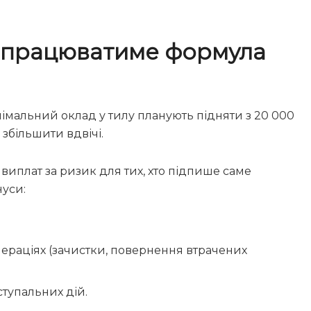
к працюватиме формула
німальний оклад у тилу планують підняти з 20 000
збільшити вдвічі.
иплат за ризик для тих, хто підпише саме
нуси:
;
пераціях (зачистки, повернення втрачених
ступальних дій.