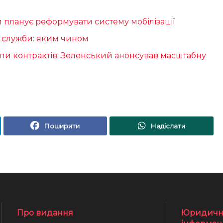
и планує реформувати систему мобілізації
и служби: яким чином
типи контрактів: Зеленський анонсував масштабну
Поширити
Надіслати
Про видання
Юридичн