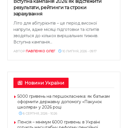
Вступна кампанія 2026: як відстежити
результати, рейтинги та строки
зарахування
Літо для абітурієнтів – це період високої
напруги, адже місяці підготовки та іспитів
зводяться до кількох вирішальних тижнів.
Вступна кампанія...
АВТОР
ПАВЛЕНКО ОЛЕГ
10 ЛИПНЯ, 2026 - 09:17
Новини України
5000 гривень на першокласника: як батькам
оформити державну допомогу «Пакунок
школяра» у 2026 році
6 СЕРПНЯ, 2026 - 10:26
Пенсія – мінімум 6000 гривень: в Україні
готують масштабну реформу пенсійної