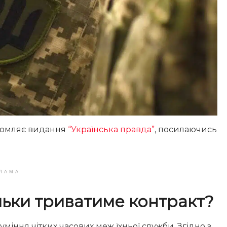
ідомляє видання
“Українська правда”
, посилаючись
ЛАМА
льки триватиме контракт?
міння чітких часових меж їхньої служби. Згідно з