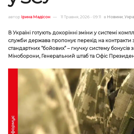
автор
Ірина Мадісон
11 Травня, 2026 - 09:11
в
Новини
,
Укра
В Україні готують докорінні зміни у системі комп
служби держава пропонує перехід на контракти з 
стандартних “бойових” – гнучку систему бонусів
Міноборони, Генеральний штаб та Офіс Президен