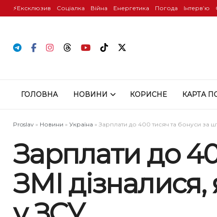
⚡️Ексклюзив
Соціалка
Війна
Енергетика
Погода
Інтервʼю
ГОЛОВНА
НОВИНИ
КОРИСНЕ
КАРТА П
Proslav
»
Новини
»
Україна
»
Зарплати до 400 тисяч та бонуси за ш
Зарплати до 40
ЗМІ дізналися,
у ЗСУ