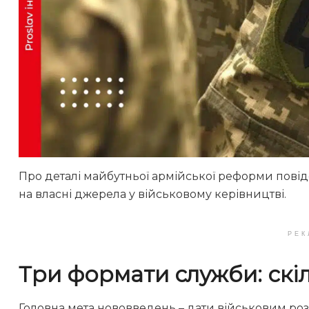
Про деталі майбутньої армійської реформи пов
на власні джерела у військовому керівництві.
РЕК
Три формати служби: скі
Головна мета нововведень – дати військовим розу