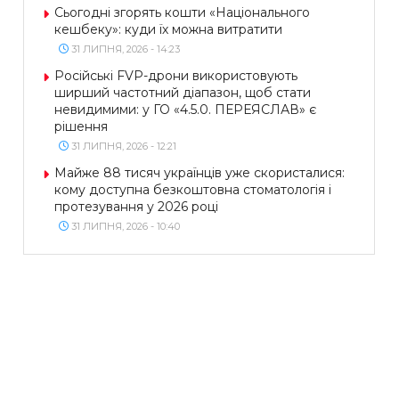
Сьогодні згорять кошти «Національного
кешбеку»: куди їх можна витратити
31 ЛИПНЯ, 2026 - 14:23
Російські FVP-дрони використовують
ширший частотний діапазон, щоб стати
невидимими: у ГО «4.5.0. ПЕРЕЯСЛАВ» є
рішення
31 ЛИПНЯ, 2026 - 12:21
Майже 88 тисяч українців уже скористалися:
кому доступна безкоштовна стоматологія і
протезування у 2026 році
31 ЛИПНЯ, 2026 - 10:40