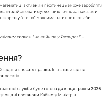
 математиці активний піхотинець зможе заробляти
виплати здійснюватимуться виключно за наказами
ь жорстку “стелю” максимальних виплат, аби
ройовим кроком і не вийшов у Таганрозі”,
–
ження?
й щодня вносять правки. Ініціативи ще не
опроєктів.
нтрактної служби буде готова
до кінця травня 2026
дповідні постанови Кабінету Міністрів.