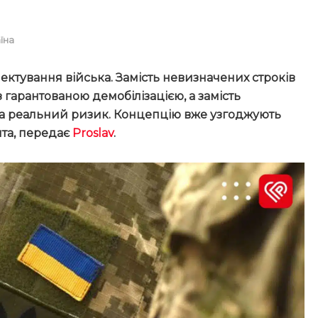
їна
лектування війська. Замість невизначених строків
гарантованою демобілізацією, а замість
 за реальний ризик. Концепцію вже узгоджують
та, передає
Proslav
.