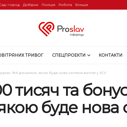
Сад і город
Добірки
Поліція
Робота
Більше
ОВІТРЯНИХ ТРИВОГ
СПЕЦПРОЕКТИ
КОНТАКТИ
турми: ЗМІ дізналися, якою буде нова система виплат у ЗСУ
0 тисяч та бону
 якою буде нова