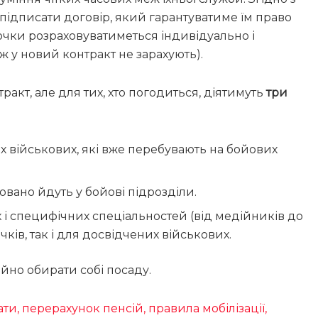
підписати договір, який гарантуватиме їм право
рочки розраховуватиметься індивідуально і
ж у новий контракт не зарахують).
акт, але для тих, хто погодиться, діятимуть
три
 військових, які вже перебувають на бойових
овано йдуть у бойові підрозділи.
 і специфічних спеціальностей (від медійників до
ків, так і для досвідчених військових.
йно обирати собі посаду.
ти, перерахунок пенсій, правила мобілізації,