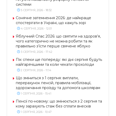
системи
5 СЕРПНЯ, 2026 - 18:32
Сонячне затемнення 2026: де найкраще
спостерігати в Україні, що кажуть зорі
4 СЕРПНЯ, 2026 - 12:01
Яблучний Спас 2026: що святити на здоров’я,
чого категорично не можна робити та як
правильно з’їсти перше свячене яблуко
3 СЕРПНЯ, 2026 - 17:42
Пік спеки ще попереду: які дні серпня будуть
найгарячішими та коли чекати прохолоди
2 СЕРПНЯ, 2026 - 11:14
Що зміниться з 1 серпня: виплати,
перерахунок пенсій, правила мобілізації,
здорожчання проїзду та допомога школярам
1 СЕРПНЯ, 2026 - 15:41
Пенсії по-новому: що змінюється з 2 серпня та
кому зарахують стаж без сплати внесків
1 СЕРПНЯ, 2026 - 10:47