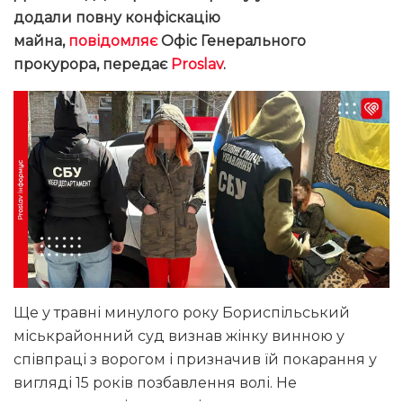
додали повну конфіскацію
майна,
повідомляє
Офіс Генерального
прокурора, передає
Proslav
.
Ще у травні минулого року Бориспільський
міськрайонний суд визнав жінку винною у
співпраці з ворогом і призначив їй покарання у
вигляді 15 років позбавлення волі. Не