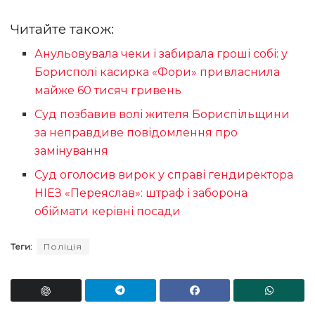
Читайте також:
Анульовувала чеки і забирала гроші собі: у
Борисполі касирка «Фори» привласнила
майже 60 тисяч гривень
Суд позбавив волі жителя Бориспільщини
за неправдиве повідомлення про
замінування
Суд оголосив вирок у справі гендиректора
НІЕЗ «Переяслав»: штраф і заборона
обіймати керівні посади
Теги:
Поліція