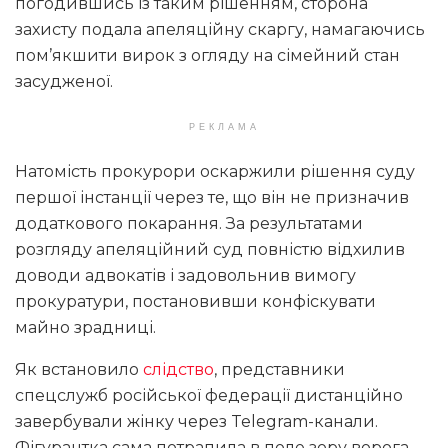
погодившись із таким рішенням, сторона
захисту подала апеляційну скаргу, намагаючись
пом’якшити вирок з огляду на сімейний стан
засудженої.
РЕКЛАМА
Натомість прокурори оскаржили рішення суду
першої інстанції через те, що він не призначив
додаткового покарання. За результатами
розгляду апеляційний суд повністю відхилив
доводи адвокатів і задовольнив вимогу
прокуратури, постановивши конфіскувати
майно зрадниці.
Як встановило
слідство
, представники
спецслужб російської федерації дистанційно
завербували жінку через Telegram-канали.
Фігурантка сама потрапила в поле зору ворога,