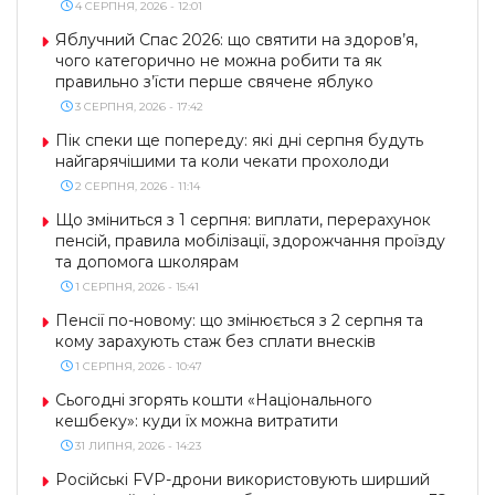
4 СЕРПНЯ, 2026 - 12:01
Яблучний Спас 2026: що святити на здоров’я,
чого категорично не можна робити та як
правильно з’їсти перше свячене яблуко
3 СЕРПНЯ, 2026 - 17:42
Пік спеки ще попереду: які дні серпня будуть
найгарячішими та коли чекати прохолоди
2 СЕРПНЯ, 2026 - 11:14
Що зміниться з 1 серпня: виплати, перерахунок
пенсій, правила мобілізації, здорожчання проїзду
та допомога школярам
1 СЕРПНЯ, 2026 - 15:41
Пенсії по-новому: що змінюється з 2 серпня та
кому зарахують стаж без сплати внесків
1 СЕРПНЯ, 2026 - 10:47
Сьогодні згорять кошти «Національного
кешбеку»: куди їх можна витратити
31 ЛИПНЯ, 2026 - 14:23
Російські FVP-дрони використовують ширший