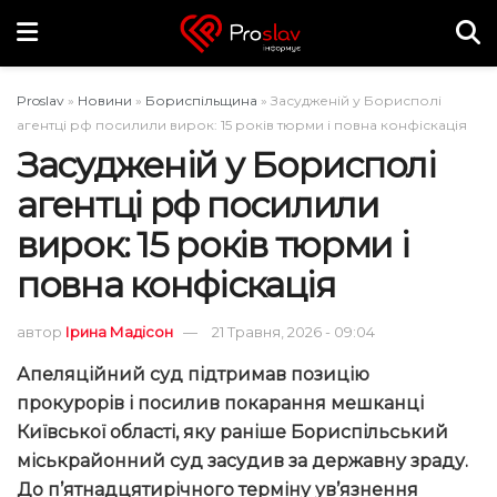
Proslav
»
Новини
»
Бориспільщина
»
Засудженій у Борисполі
агентці рф посилили вирок: 15 років тюрми і повна конфіскація
Засудженій у Борисполі
агентці рф посилили
вирок: 15 років тюрми і
повна конфіскація
автор
Ірина Мадісон
21 Травня, 2026 - 09:04
Апеляційний суд підтримав позицію
прокурорів і посилив покарання мешканці
Київської області,
яку раніше Бориспільський
міськрайонний суд засудив за державну зраду
.
До п’ятнадцятирічного терміну ув’язнення