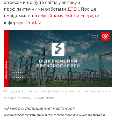
адресами не буде світла у зв’язку з
профілактичними роботами
ДТЕК
. Про це
повідомили на
офіційному сайті міськради
,
інформує
Proslav
.
16 грудня на Переяславщині ДТЕК проводитиме профілактичні роботи: за
деякими адресами не буде світла
«З метою підвищення надійності
електропостачання та попередження аварій в