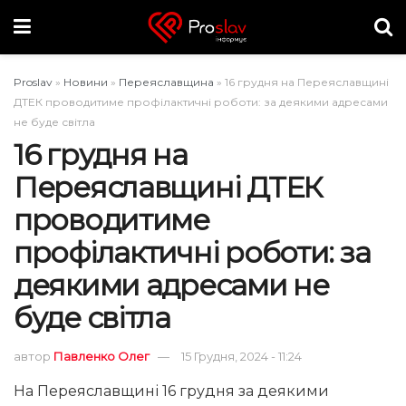
Proslav
»
Новини
»
Переяславщина
»
16 грудня на Переяславщині
ДТЕК проводитиме профілактичні роботи: за деякими адресами
не буде світла
16 грудня на
Переяславщині ДТЕК
проводитиме
профілактичні роботи: за
деякими адресами не
буде світла
автор
Павленко Олег
15 Грудня, 2024 - 11:24
На Переяславщині 16 грудня за деякими