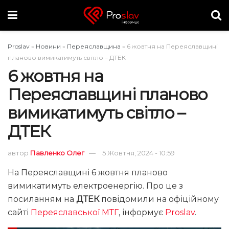
Proslav
»
Новини
»
Переяславщина
»
6 жовтня на Переяславщині
планово вимикатимуть світло – ДТЕК
6 жовтня на
Переяславщині планово
вимикатимуть світло –
ДТЕК
автор
Павленко Олег
5 Жовтня, 2024 - 10:59
На Переяславщині 6 жовтня планово
вимикатимуть електроенергію. Про це з
посиланням на
ДТЕК
повідомили на офіційному
сайті
Переяславської МТГ
, інформує
Proslav
.