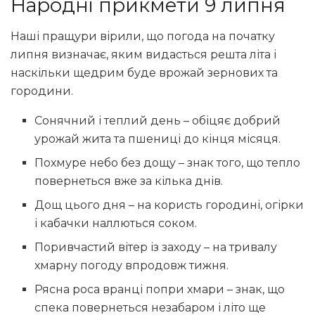
Народні прикмети 9 липня
Наші пращури вірили, що погода на початку
липня визначає, яким видасться решта літа і
наскільки щедрим буде врожай зернових та
городини.
Сонячний і теплий день – обіцяє добрий
урожай жита та пшениці до кінця місяця.
Похмуре небо без дощу – знак того, що тепло
повернеться вже за кілька днів.
Дощ цього дня – на користь городині, огірки
і кабачки наллються соком.
Поривчастий вітер із заходу – на тривалу
хмарну погоду впродовж тижня.
Рясна роса вранці попри хмари – знак, що
спека повернеться незабаром і літо ще