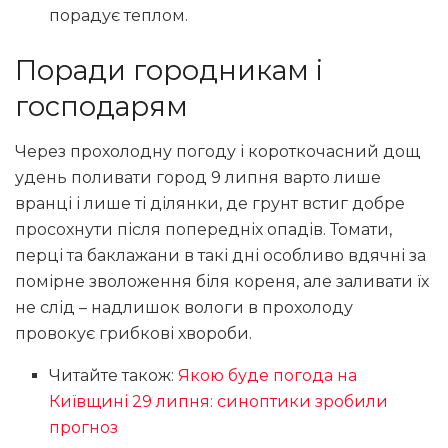
порадує теплом.
Поради городникам і
господарям
Через прохолодну погоду і короткочасний дощ
удень поливати город 9 липня варто лише
вранці і лише ті ділянки, де грунт встиг добре
просохнути після попередніх опадів. Томати,
перці та баклажани в такі дні особливо вдячні за
помірне зволоження біля кореня, але заливати їх
не слід – надлишок вологи в прохолоду
провокує грибкові хвороби.
Читайте також:
Якою буде погода на
Київщині 29 липня: синоптики зробили
прогноз