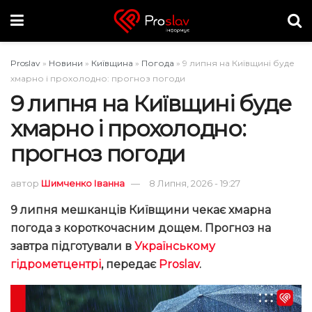
Proslav
»
Новини
»
Київщина
»
Погода
»
9 липня на Київщині буде
хмарно і прохолодно: прогноз погоди
9 липня на Київщині буде
хмарно і прохолодно:
прогноз погоди
автор
Шимченко Іванна
8 Липня, 2026 - 19:27
9 липня мешканців Київщини чекає хмарна
погода з короткочасним дощем. Прогноз на
завтра підготували в
Українському
гідрометцентрі
, передає
Proslav
.