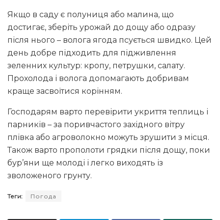
Якщо в саду є полуниця або малина, що
достигає, зберіть урожай до дощу або одразу
після нього – волога ягода псується швидко. Цей
день добре підходить для підживлення
зеленних культур: кропу, петрушки, салату.
Прохолода і волога допомагають добривам
краще засвоїтися корінням.
Господарям варто перевірити укриття теплиць і
парників – за поривчастого західного вітру
плівка або агроволокно можуть зрушити з місця.
Також варто прополоти грядки після дощу, поки
бур’яни ще молоді і легко виходять із
зволоженого грунту.
Теги:
Погода