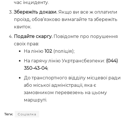
час інциденту.
Збережіть докази.
Якщо ви все ж оплатили
проїзд, обов’язково вимагайте та збережіть
квиток.
Подайте скаргу.
Повідомте про порушення
своїх прав:
На лінію
102
(поліція);
На гарячу лінію Укртрансбезпеки:
(044)
350-43-04
;
До транспортного відділу місцевої ради
або міської адміністрації, яка є
замовником перевезень на цьому
маршруті.
Теги:
Соціалка