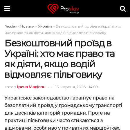
Proslav
»
Новини
»
Україна
»
Безкоштовний проїзд в Україні: хто
має право та як діяти, якщо водій відмовляє пільговику
Безкоштовний проїзд в
Україні: хто має право та
як діяти, якщо водій
відмовляє пільговику
автор
Ірина Мадісон
13 Червня, 2026 - 14:09
Українське законодавство гарантує право на
безоплатний проїзд у громадському транспорті
для десятків категорій громадян. Проте на
практиці пільговики часто стикаються з
відмовами, особливо у приватних маршрутках.