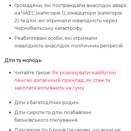
Громадяни, які постраждали внаслідок аварії
на ЧАЕС (категорія 1), ліквідатори (категорія
2) та діти, які отримали інвалідність через
Чорнобильську катастрофу.
Реабілітовані особи, які отримали
інвалідність внаслідок політичних репресій.
Діти та молодь:
Читайте також:
Як розрахувати майбутню
пенсію: детальний приклад, як стаж та
зарплата впливають на суму
Діти з багатодітних родин.
Діти-сироти та діти, позбавлені
батьківського піклування.
Діти віком до 6 років (за умови, що вони не