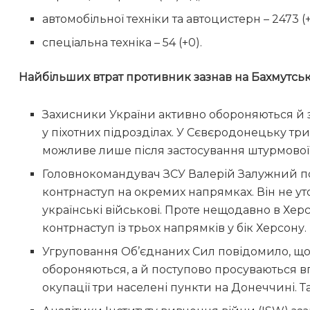
автомобільної техніки та автоцистерн – 2473 (+
спеціальна техніка – 54 (+0).
Найбільших втрат противник зазнав на Бахмутсь
Захисники України активно обороняються й з
у піхотних підрозділах. У Сєвєродонецьку тр
можливе лише після застосування штурмової а
Головнокомандувач ЗСУ Валерій Залужний по
контрнаступ на окремих напрямках. Він не у
українські військові. Проте нещодавно в Хер
контрнаступ із трьох напрямків у бік Херсону.
Угруповання Об’єднаних Сил повідомило, що 
обороняються, а й поступово просуваються вп
окупації три населені пункти на Донеччині. Т