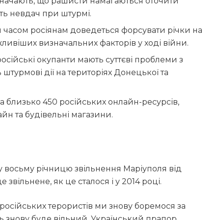
азначають, що рашисти намагаються оточити
ть невдач при штурмі.
 часом росіянам доведеться форсувати річки на
ажливіших визначальних факторів у ході війни.
осійські окупанти мають суттєві проблеми з
 штурмові дії на територіях Донецької та
а близько 450 російських онлайн-ресурсів,
айн та будівельні магазини.
 восьму річницю звільнення Маріуполя від
е звільнене, як це сталося і у 2014 році.
російських терористів ми знову боремося за
поль знову буде вільний. Український прапор