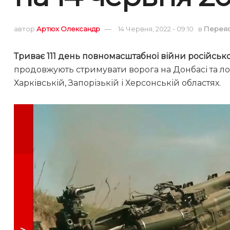
автор
Артюх Олександр
14 Червня, 2022 - 09:10
в
Перея
Триває 111 день повномасштабної війни російсько
продовжують стримувати ворога на Донбасі та л
Харківській, Запорізькій і Херсонській областях.