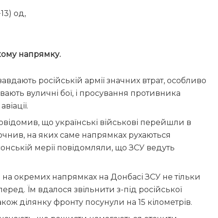
13) од,
кому напрямку.
авдають російській армії значних втрат, особливо
ивають вуличні бої, і просування противника
віації.
відомив, що українські військові перейшли в
точнив, на яких саме напрямках рухаються
сонській мерії повідомляли, що ЗСУ ведуть
на окремих напрямках на Донбасі ЗСУ не тільки
еред. Їм вдалося звільнити з-під російської
акож ділянку фронту посунули на 15 кілометрів.