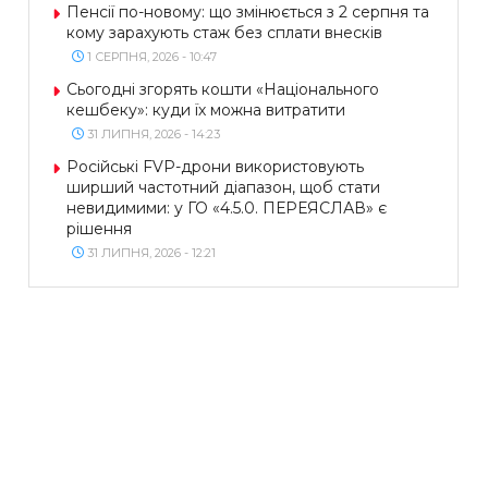
Пенсії по-новому: що змінюється з 2 серпня та
кому зарахують стаж без сплати внесків
1 СЕРПНЯ, 2026 - 10:47
Сьогодні згорять кошти «Національного
кешбеку»: куди їх можна витратити
31 ЛИПНЯ, 2026 - 14:23
Російські FVP-дрони використовують
ширший частотний діапазон, щоб стати
невидимими: у ГО «4.5.0. ПЕРЕЯСЛАВ» є
рішення
31 ЛИПНЯ, 2026 - 12:21