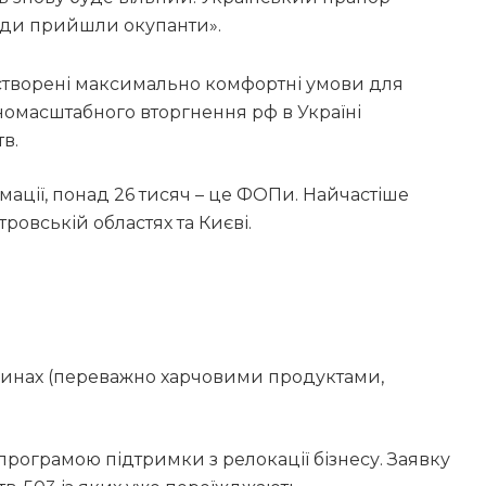
 куди прийшли окупанти».
 створені максимально комфортні умови для
вномасштабного вторгнення рф в Україні
в.
мації, понад 26 тисяч – це ФОПи. Найчастіше
ровській областях та Києві.
азинах (переважно харчовими продуктами,
програмою підтримки з релокації бізнесу. Заявку