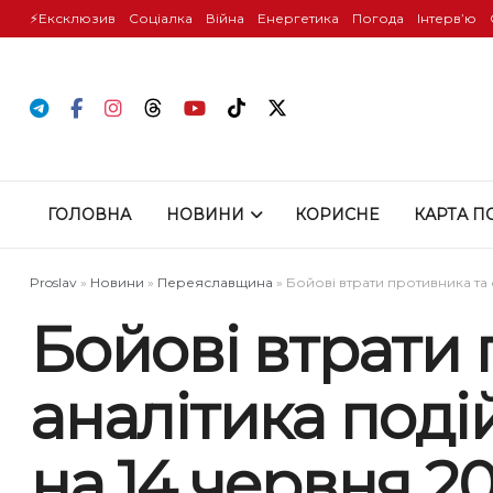
⚡️Ексклюзив
Соціалка
Війна
Енергетика
Погода
Інтервʼю
ГОЛОВНА
НОВИНИ
КОРИСНЕ
КАРТА П
Proslav
»
Новини
»
Переяславщина
»
Бойові втрати противника та
Бойові втрати
аналітика поді
на 14 червня 2