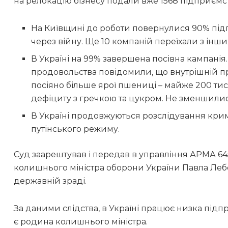
на релокацію бізнесу подали вже 1568 підприємст
На Київщині до роботи повернулися 90% підпр
через війну. Ще 10 компаній переїхали з інших
В Україні на 99% завершена посівна кампанія. 
продовольства повідомили, що внутрішній пр
посіяно більше ярої пшениці – майже 200 тис. 
дефіциту з гречкою та цукром. Не зменшилися
В Україні продовжуються розслідування крим
путінського режиму.
Суд заарештував і передав в управління АРМА 64
колишнього міністра оборони України Павла Лебе
державній зраді.
За даними слідства, в Україні працює низка під
є родина колишнього міністра.