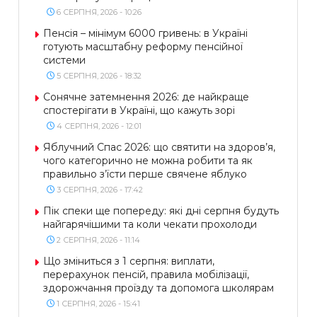
6 СЕРПНЯ, 2026 - 10:26
Пенсія – мінімум 6000 гривень: в Україні
готують масштабну реформу пенсійної
системи
5 СЕРПНЯ, 2026 - 18:32
Сонячне затемнення 2026: де найкраще
спостерігати в Україні, що кажуть зорі
4 СЕРПНЯ, 2026 - 12:01
Яблучний Спас 2026: що святити на здоров’я,
чого категорично не можна робити та як
правильно з’їсти перше свячене яблуко
3 СЕРПНЯ, 2026 - 17:42
Пік спеки ще попереду: які дні серпня будуть
найгарячішими та коли чекати прохолоди
2 СЕРПНЯ, 2026 - 11:14
Що зміниться з 1 серпня: виплати,
перерахунок пенсій, правила мобілізації,
здорожчання проїзду та допомога школярам
1 СЕРПНЯ, 2026 - 15:41