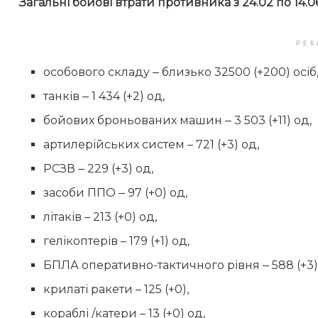
Загальні бойові втрати противника з 24.02 по 14.0
РЕК
особового складу ‒ близько 32500 (+200) осіб
танків ‒ 1 434 (+2) од,
бойових броньованих машин ‒ 3 503 (+11) од,
артилерійських систем – 721 (+3) од,
РСЗВ ‒ 229 (+3) од,
засоби ППО ‒ 97 (+0) од,
літаків – 213 (+0) од,
гелікоптерів – 179 (+1) од,
БПЛА оперативно-тактичного рівня ‒ 588 (+3)
крилаті ракети – 125 (+0),
кораблі /катери – 13 (+0) од,