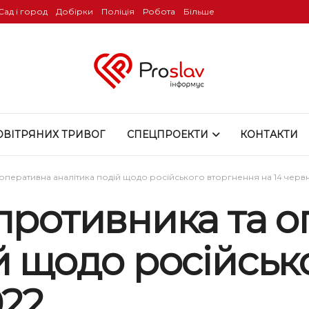
Сад і город
Добірки
Поліція
Робота
Більше
ОВІТРЯНИХ ТРИВОГ
СПЕЦПРОЕКТИ
КОНТАКТИ
 оперативна аналітика подій щодо російського вторгнення на 14 черв
 противника та 
й щодо російськ
022