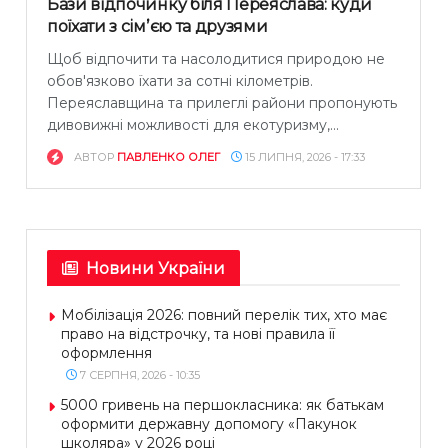
Бази відпочинку біля Переяслава: куди
поїхати з сімʼєю та друзями
Щоб відпочити та насолодитися природою не
обов'язково їхати за сотні кілометрів.
Переяславщина та прилеглі райони пропонують
дивовижні можливості для екотуризму,...
АВТОР
ПАВЛЕНКО ОЛЕГ
15 ЛИПНЯ, 2026 - 17:33
Новини України
Мобілізація 2026: повний перелік тих, хто має
право на відстрочку, та нові правила її
оформлення
7 СЕРПНЯ, 2026 - 10:35
5000 гривень на першокласника: як батькам
оформити державну допомогу «Пакунок
школяра» у 2026 році