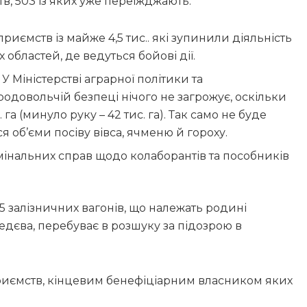
в, 503 із яких уже переїжджають.
иємств із майже 4,5 тис.. які зупинили діяльність
 областей, де ведуться бойові дії.
У Міністерстві аграрної політики та
одовольчій безпеці нічого не загрожує, оскільки
га (минуло руку – 42 тис. га). Так само не буде
 об’єми посіву вівса, ячменю й гороху.
інальних справ щодо колаборантів та пособників
5 залізничних вагонів, що належать родині
дєва, перебуває в розшуку за підозрою в
приємств, кінцевим бенефіціарним власником яких