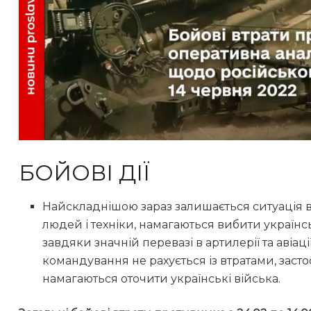
БОЙОВІ ДІЇ
Найскладнішою зараз залишається ситуація в 
людей і техніки, намагаються вибити українс
завдяки значній перевазі в артилерії та авіац
командування не рахується із втратами, засто
намагаються оточити українські війська.