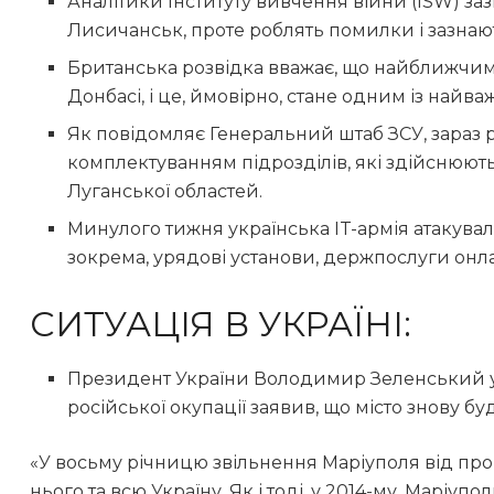
Аналітики Інституту вивчення війни (ISW) з
Лисичанськ, проте роблять помилки і зазнаю
Британська розвідка вважає, що найближчим
Донбасі, і це, ймовірно, стане одним із найв
Як повідомляє Генеральний штаб ЗСУ, зараз р
комплектуванням підрозділів, які здійснюють
Луганської областей.
Минулого тижня українська IT-армія атакувал
зокрема, урядові установи, держпослуги онл
СИТУАЦІЯ В УКРАЇНІ:
Президент України Володимир Зеленський у
російської окупації заявив, що місто знову буд
«У восьму річницю звільнення Маріуполя від про
нього та всю Україну. Як і тоді, у 2014-му, Маріу