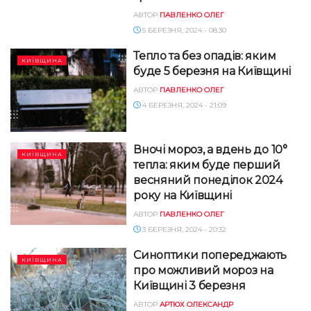
АВТОР
ПАВЛЕНКО ОЛЕГ
5 БЕРЕЗНЯ, 2024 - 08:30
Тепло та без опадів: яким
КИЇВЩИНА
буде 5 березня на Київщині
АВТОР
ПАВЛЕНКО ОЛЕГ
4 БЕРЕЗНЯ, 2024 - 21:09
Вночі мороз, а вдень до 10°
КИЇВЩИНА
тепла: яким буде перший
весняний понеділок 2024
року на Київщині
АВТОР
ПАВЛЕНКО ОЛЕГ
3 БЕРЕЗНЯ, 2024 - 20:32
Синоптики попереджають
КИЇВЩИНА
про можливий мороз на
Київщині 3 березня
АВТОР
АРТЮХ ОЛЕКСАНДР