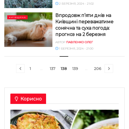
2 БЕРЕЗНЯ, 2024 - 21:02
Впродовж п’яти днів на
КИЇВЩИНА
Київщині переважатиме
сонячна та суха погода:
прогноз на 2 березня
АВТОР
ПАВЛЕНКО ОЛЕГ
1 БЕРЕЗНЯ, 2024 - 21:00
1
…
137
138
139
…
206
Корисно