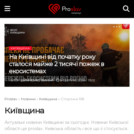
КИЇВЩИНА
На Київщині від початку року
сталося майже 2 тисячі пожеж в
екосистемах
АВТОР
ШИМЧЕНКО ІВАННА
8 СЕРПНЯ, 2026 - 19:02
Proslav
»
Новини
»
Київщина
»
Сторінка 138
Київщина
Актуальні новини Київщини за сьогодні. Новини Київської
області це proslav. Київська область і все що її стосується.