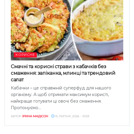
КОРИСНЕ
Смачні та корисні страви з кабачків без
смаження: запіканка, млинці та трендовий
салат
Кабачки – це справжній суперфуд для нашого
організму. А щоб отримати максимум користі,
найкраще готувати ці овочі без смаження.
Пропонуємо...
АВТОР
ІРИНА МАДІСОН
15 ЛИПНЯ, 2026 - 10:59