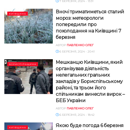
7 БЕРЕЗНЯ, 2024 - 13:31
Вночі триматиметься сталий
КИЇВЩИНА
мороз: метеорологи
попередили про
похолодання на Київщині 7
березня
АВТОР
ПАВЛЕНКО ОЛЕГ
6 БЕРЕЗНЯ, 2024 - 20:41
Мешканцю Київщини, який
БОРИСПІЛЬЩИНА
організував діяльність
нелегальних гральних
закладів у Бориспільському
районі, та трьом його
спільникам винесли вирок –
БЕБ України
АВТОР
ПАВЛЕНКО ОЛЕГ
6 БЕРЕЗНЯ, 2024 - 18:42
Якою буде погода 6 березня
КИЇВЩИНА