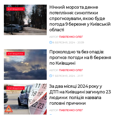
Нічний мороз та денне
КИЇВЩИНА
потепління: синоптики
спрогнозували, якою буде
погода 9 березня у Київській
області
АВТОР
ПАВЛЕНКО ОЛЕГ
8 БЕРЕЗНЯ, 2024 - 20:39
Прохолодно та без опадів:
КИЇВЩИНА
прогноз погоди на 8 березня
по Київщині
АВТОР
ПАВЛЕНКО ОЛЕГ
7 БЕРЕЗНЯ, 2024 - 21:17
За два місяці 2024 року у
КИЇВЩИНА
ДТП на Київщині загинуло 23
людини: поліція назвала
головні причини
АВТОР
ПАВЛЕНКО ОЛЕГ