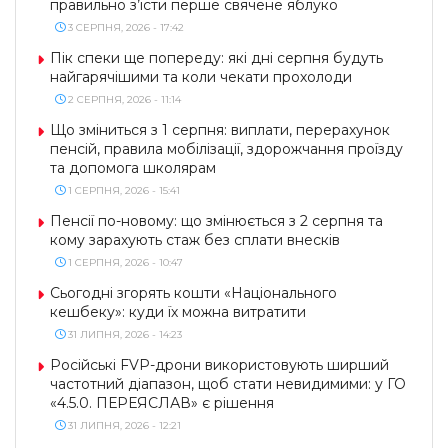
правильно з’їсти перше свячене яблуко
3 СЕРПНЯ, 2026 - 17:42
Пік спеки ще попереду: які дні серпня будуть
найгарячішими та коли чекати прохолоди
2 СЕРПНЯ, 2026 - 11:14
Що зміниться з 1 серпня: виплати, перерахунок
пенсій, правила мобілізації, здорожчання проїзду
та допомога школярам
1 СЕРПНЯ, 2026 - 15:41
Пенсії по-новому: що змінюється з 2 серпня та
кому зарахують стаж без сплати внесків
1 СЕРПНЯ, 2026 - 10:47
Сьогодні згорять кошти «Національного
кешбеку»: куди їх можна витратити
31 ЛИПНЯ, 2026 - 14:23
Російські FVP-дрони використовують ширший
частотний діапазон, щоб стати невидимими: у ГО
«4.5.0. ПЕРЕЯСЛАВ» є рішення
31 ЛИПНЯ, 2026 - 12:21