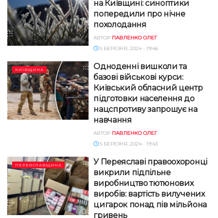
на Київщині: синоптики
попередили про нічне
похолодання
АВТОР
ПАВЛЕНКО ОЛЕГ
5 БЕРЕЗНЯ, 2024 - 19:46
Одноденні вишколи та
КИЇВЩИНА
базові військові курси:
Київський обласний центр
підготовки населення до
нацспротиву запрошує на
навчання
АВТОР
ПАВЛЕНКО ОЛЕГ
5 БЕРЕЗНЯ, 2024 - 19:43
У Переяславі правоохоронці
ПЕРЕЯСЛАВЩИНА
викрили підпільне
виробництво тютюнових
виробів: вартість вилучених
цигарок понад пів мільйона
гривень