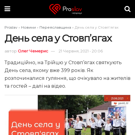
Proslav
»
Новини
»
Переяславщина
»
День села у Стовп’ягах
День села у Стовп’ягах
автор
Олег Чемерис
21 Червня, 2021 - 20:06
Традиційно, на Трійцю у Стовп’ягах святкують
День села, якому вже 399 років. Як
розпочиналися гуляння, що очікувало на жителів
та гостей – далі на відео.