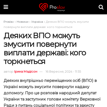
Proslav
»
Новини
»
Україна
»
Деяких ВПО можуть змусити
повернути виплати державі: кого торкнеться
Деяких ВПО можуть
змусити повернути
виплати державі: кого
торкнеться
автор
Ірина Мадісон
16 Вересня, 2024 - 11:55
Деяких внутрішньо переміщених осіб (ВПО) в
Україні можуть змусити повернути надану
допомогу. Про це розповів народний депутат
України та заступник голови комітету Верховної
Ради з питань соціальної політики та захисту