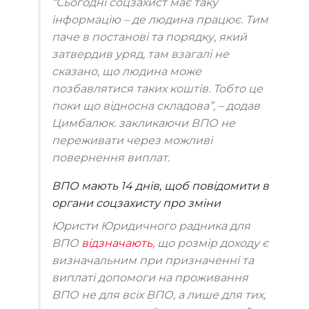
“Сьогодні соцзахист має таку
інформацію – де людина працює. Тим
паче в постанові та порядку, який
затвердив уряд, там взагалі не
сказано, що людина може
позбавлятися таких коштів. Тобто це
поки що відносна складова”,
– додав
Цимбалюк. закликаючи ВПО не
переживати через можливі
повернення виплат.
ВПО мають 14 днів, щоб повідомити в
органи соцзахисту про зміни
Юристи Юридичного радника для
ВПО
відзначають
, що розмір доходу є
визначальним при призначенні та
виплаті допомоги на проживання
ВПО не для всіх ВПО, а лише для тих,