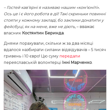
– Гостей кав’ярні я називаю нашим «ком’юніті».
Ось це і є його робота в дії! Такі скриньки повинні
стояти у кожному закладі, бо заклики донатити у
фейсбуці, як на мене, вже не діють,
– вважає
власник
Костянтин Беринда
.
Днями порахували, скільки ж за два місяці
вдалося назбирати силами відвідувачів – 5 тисяч
гривень і 10 євро! Цю суму
передали
переяславській волонтерці
Інні Марченко
.