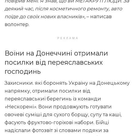
повірив мені. Я знав, що ви МЕГАКРУТІ ЛЮДИ. За
деякий час, після косметичного ремонту, авто
поїде до своїх нових власників»,
– написав
волонтер.
РЕКЛАМА
Воїни на Донеччині отримали
посилки від переяславських
господинь
Захисники. які боронять Україну на Донецькому
напрямку, отримали посилки від
переяславськиї берегинь із команди
«
Нескорені
»
. Вони продовжують готувати
овочеві суміші для сухого борщу, супу та каші,
фасують фруктово-горіхові набори. Бійці
надіслали фотозвіт зі словами подяки за