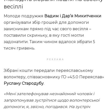
весіллі
Молоде подружжя
Вадим і Дар’я Микитченки
організували збір грошей для допомоги
захисникам прямо під час свого весілля –
поставили скриньку, в яку гості могли
задонатити. Таким чином вдалося зібрати 5
тисяч гривень.
РЕКЛАМА
Зібрані кошти передали переяславському
волонтеру, співзасновнику ГО «4.5.0 Переяслав»
Руслану Стародубу
.
«Мені зателефонував незнайомий чоловік і
запропонував зустрітися щодо волонтерської
допомоги, я, звісно, погодився. На зустріч