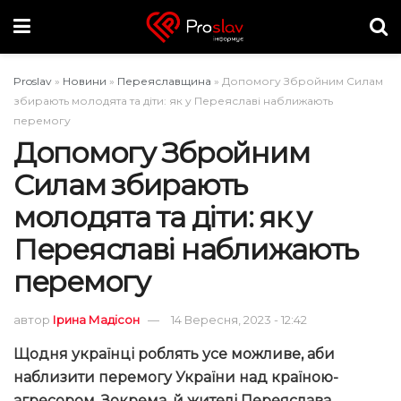
Proslav
»
Новини
»
Переяславщина
»
Допомогу Збройним Силам
збирають молодята та діти: як у Переяславі наближають
перемогу
Допомогу Збройним
Силам збирають
молодята та діти: як у
Переяславі наближають
перемогу
автор
Ірина Мадісон
14 Вересня, 2023 - 12:42
Щодня українці роблять усе можливе, аби
наблизити перемогу України над країною-
агресором. Зокрема, й жителі Переяслава