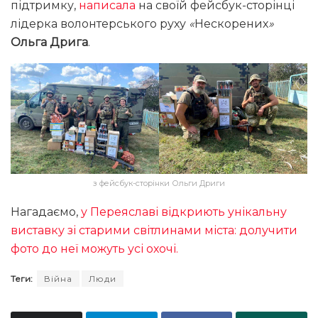
підтримку,
написала
на своїй фейсбук-сторінці
лідерка волонтерського руху
«
Нескорених
»
Ольга Дрига
.
з фейсбук-сторінки Ольги Дриги
Нагадаємо,
у Переяславі відкриють унікальну
виставку зі старими світлинами міста: долучити
фото до неї можуть усі охочі.
Теги:
Війна
Люди