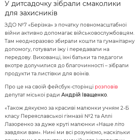
У дитсадочку зібрали смаколики
для захисників
ЗДО №7 «Берізка» з початку повномасштабної
війни активно допомагає військовослужбовцям.
Там неодноразово збирали кошти та гуманітарну
допомогу, готували їжу і передавали на
передову. Вихованці, їхні батьки та педагоги
вкотре долучилися до благочинності – зібрали
продукти та листівки для воїнів.
Про це на своїй фейсбук-сторінці
розповів
депутат міської ради
Андрій Іващенко
.
«Також дякуємо за красиві малюнки учням 2-Б
класу Переяславської гімназії №2 та Аллі
Лазоренко за дуже круті малюнки «Наше літо
завдяки вам». Нині ми всі розуміємо, наскільки