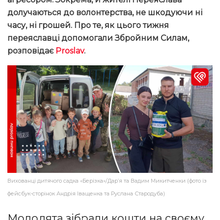
долучаються до волонтерства, не шкодуючи ні
часу, ні грошей. Про те, як цього тижня
переяславці допомогали Збройним Силам,
розповідає
Proslav
.
Вихованці дитячого садка «Берізка»/Дар’я та Вадим Микитченки (фото із
фейсбук-сторінок Андрія Іващенка та Руслана Стародуба)
Молодята зібрали кошти на своєму