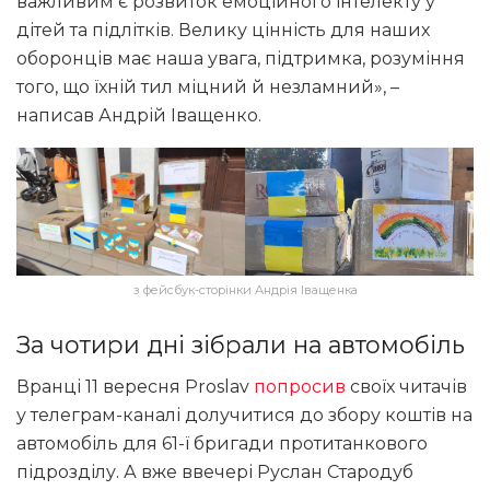
важливим є розвиток емоційного інтелекту у
дітей та підлітків. Велику цінність для наших
оборонців має наша увага, підтримка, розуміння
того, що їхній тил міцний й незламний», –
написав Андрій Іващенко.
з фейсбук-сторінки Андрія Іващенка
За чотири дні зібрали на автомобіль
Вранці 11 вересня Proslav
попросив
своїх читачів
у телеграм-каналі долучитися до збору коштів на
автомобіль для 61-ї бригади протитанкового
підрозділу. А вже ввечері Руслан Стародуб