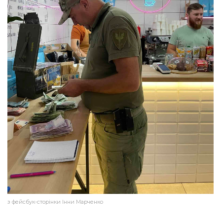
з фейсбук-сторінки Інни Марченко