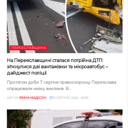
ПЕРЕЯСЛАВЩИНА
На Переяславщині сталася потрійна ДТП:
зіткнулися дві вантажівки та мікроавтобус –
дайджест поліції
Протягом доби 7 серпня правоохоронці Переяслава
опрацювали низку викликів. В...
АВТОР
ІРИНА МАДІСОН
8 СЕРПНЯ, 2026 - 09:59