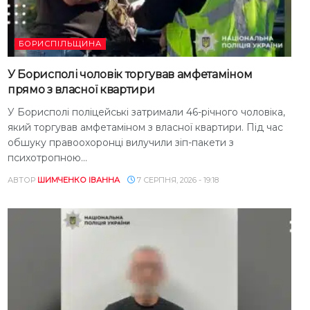
БОРИСПІЛЬЩИНА
У Борисполі чоловік торгував амфетаміном
прямо з власної квартири
У Борисполі поліцейські затримали 46-річного чоловіка,
який торгував амфетаміном з власної квартири. Під час
обшуку правоохоронці вилучили зіп-пакети з
психотропною...
АВТОР
ШИМЧЕНКО ІВАННА
7 СЕРПНЯ, 2026 - 19:18