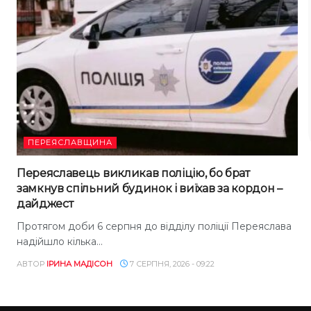
ПЕРЕЯСЛАВЩИНА
Переяславець викликав поліцію, бо брат
замкнув спільний будинок і виїхав за кордон –
дайджест
Протягом доби 6 серпня до відділу поліції Переяслава
надійшло кілька...
АВТОР
ІРИНА МАДІСОН
7 СЕРПНЯ, 2026 - 09:22