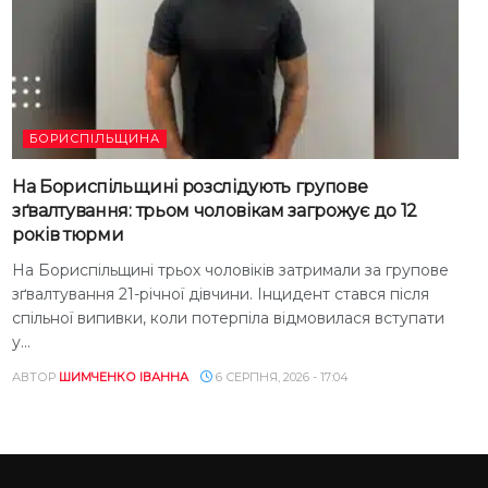
БОРИСПІЛЬЩИНА
На Бориспільщині розслідують групове
зґвалтування: трьом чоловікам загрожує до 12
років тюрми
На Бориспільщині трьох чоловіків затримали за групове
зґвалтування 21-річної дівчини. Інцидент стався після
спільної випивки, коли потерпіла відмовилася вступати
у...
АВТОР
ШИМЧЕНКО ІВАННА
6 СЕРПНЯ, 2026 - 17:04