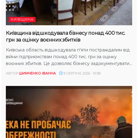
КИЇВЩИНА
Київщина відшкодувала бізнесу понад 400 тис.
грн за оцінку воєнних збитків
Київська область відшкодувала п'яти постраждалим від
війни підприємствам понад 400 тис. грн за оцінку
воєнних збитків. Це дозволяє бізнесу задокументувати...
АВТОР
ШИМЧЕНКО ІВАННА
9 СЕРПНЯ, 2026 - 10:58