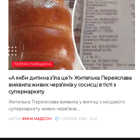
ПЕРЕЯСЛАВЩИНА
«А якби дитина з’їла це?» Жителька Переяслава
виявила живих черв’яків у сосисці в тісті з
супермаркету
Жителька Переяслава виявила у випічці з місцевого
супермаркету живих черв'яків....
АВТОР
ІРИНА МАДІСОН
7 СЕРПНЯ, 2026 - 12:47