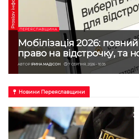
ПЕРЕЯСЛАВЩИНА
Мобілізація 2026: повний 
право на відстрочку, та 
АВТОР
ІРИНА МАДІСОН
7 СЕРПНЯ, 2026 - 10:35
Новини Переяславщини