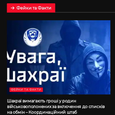
Фейки та Факти
ФЕЙКИ ТА ФАКТИ
Шахраї вимагають гроші у родин
військовополонених за включення до списків
на обмін – Координаційний штаб