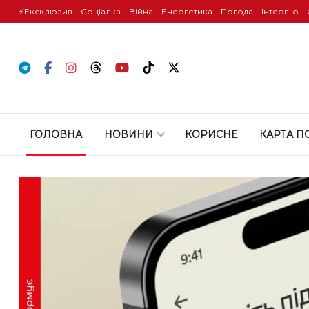
⚡️Ексклюзив
Соціалка
Війна
Енергетика
Погода
Інтервʼю
ГОЛОВНА
НОВИНИ
КОРИСНЕ
КАРТА П