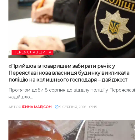
ПЕРЕЯСЛАВЩИНА
«Прийшов із товаришем забирати речі»: у
Переяславі нова власниця будинку викликала
поліцію на колишнього господаря – дайджест
Протягом доби 8 серпня до відділу поліції у Переяславі
надійшло...
АВТОР
ІРИНА МАДІСОН
9 СЕРПНЯ, 2026 - 09:15