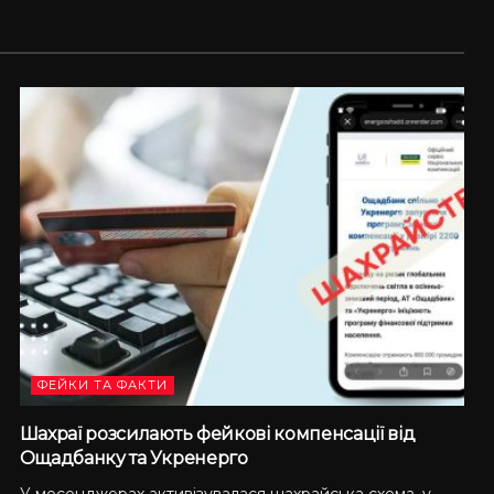
ФЕЙКИ ТА ФАКТИ
Шахраї розсилають фейкові компенсації від
Ощадбанку та Укренерго
У месенджерах активізувалася шахрайська схема, у