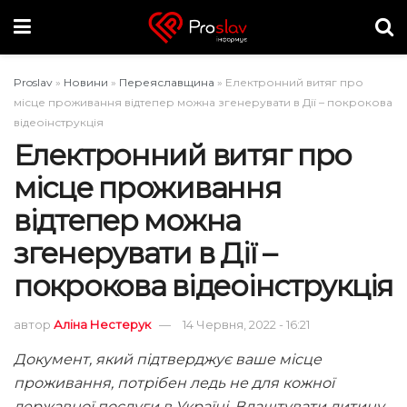
Proslav
»
Новини
»
Переяславщина
»
Електронний витяг про
місце проживання відтепер можна згенерувати в Дії – покрокова
відеоінструкція
Електронний витяг про
місце проживання
відтепер можна
згенерувати в Дії –
покрокова відеоінструкція
автор
Аліна Нестерук
14 Червня, 2022 - 16:21
Документ, який підтверджує ваше місце
проживання, потрібен ледь не для кожної
державної послуги в Україні. Влаштувати дитину