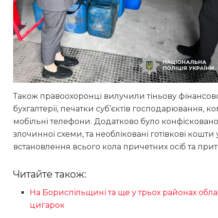
Також правоохоронці вилучили тіньову фінансов
бухгалтерії, печатки суб’єктів господарювання, ко
мобільні телефони. Додатково було конфісковано 
злочинної схеми, та необліковані готівкові кошти у
встановлення всього кола причетних осіб та прит
Читайте також:
На Бориспільщині та ще у трьох районах обл
цигарок