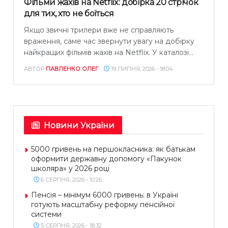
Фільми жахів на Netflix: добірка 20 стрічок
для тих, хто не боїться
Якщо звичні трилери вже не справляють
враження, саме час звернути увагу на добірку
найкращих фільмів жахів на Netflix. У каталозі...
АВТОР
ПАВЛЕНКО ОЛЕГ
19 ЛИПНЯ, 2026 - 18:04
Новини України
5000 гривень на першокласника: як батькам
оформити державну допомогу «Пакунок
школяра» у 2026 році
6 СЕРПНЯ, 2026 - 10:26
Пенсія – мінімум 6000 гривень: в Україні
готують масштабну реформу пенсійної
системи
5 СЕРПНЯ, 2026 - 18:32