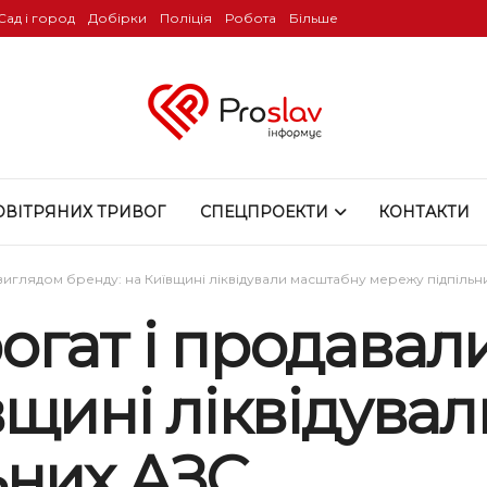
Сад і город
Добірки
Поліція
Робота
Більше
ОВІТРЯНИХ ТРИВОГ
СПЕЦПРОЕКТИ
КОНТАКТИ
виглядом бренду: на Київщині ліквідували масштабну мережу підпільн
гат і продавал
вщині ліквідува
ьних АЗС