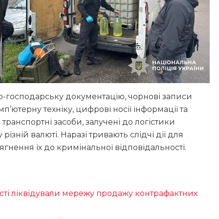
о-господарську документацію, чорнові записи
мп’ютерну техніку, цифрові носії інформації та
транспортні засоби, залучені до логістики
 різній валюті. Наразі тривають слідчі дії для
ягнення їх до кримінальної відповідальності.
асті ліквідували мережу продажу контрафактних