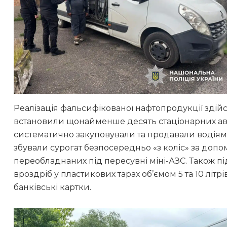
Реалізація фальсифікованої нафтопродукції здійс
встановили щонайменше десять стаціонарних авто
систематично закуповували та продавали водіям
збували сурогат безпосередньо «з коліс» за доп
переобладнаних під пересувні міні-АЗС. Також
вроздріб у пластикових тарах об’ємом 5 та 10 літ
банківські картки.