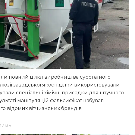
дили повний цикл виробництва сурогатного
люзії заводської якості ділки використовували
вали спеціальні хімічні присадки для штучного
ультаті маніпуляцій фальсифікат набував
го відомих вітчизняних брендів.
ЛАМА