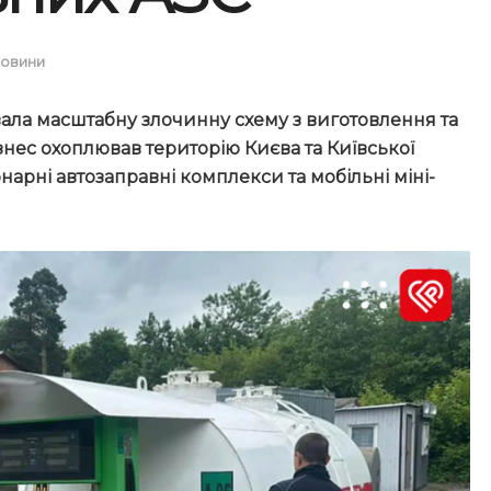
овини
вала масштабну злочинну схему з виготовлення та
знес охоплював територію Києва та Київської
нарні автозаправні комплекси та мобільні міні-