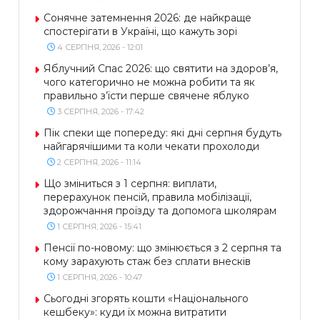
Сонячне затемнення 2026: де найкраще
спостерігати в Україні, що кажуть зорі
4 СЕРПНЯ, 2026 - 12:01
Яблучний Спас 2026: що святити на здоров’я,
чого категорично не можна робити та як
правильно з’їсти перше свячене яблуко
3 СЕРПНЯ, 2026 - 17:42
Пік спеки ще попереду: які дні серпня будуть
найгарячішими та коли чекати прохолоди
2 СЕРПНЯ, 2026 - 11:14
Що зміниться з 1 серпня: виплати,
перерахунок пенсій, правила мобілізації,
здорожчання проїзду та допомога школярам
1 СЕРПНЯ, 2026 - 15:41
Пенсії по-новому: що змінюється з 2 серпня та
кому зарахують стаж без сплати внесків
1 СЕРПНЯ, 2026 - 10:47
Сьогодні згорять кошти «Національного
кешбеку»: куди їх можна витратити