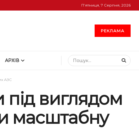
П’ятниця, 7 Серпня, 2026
РЕКЛАМА
АРХІВ
их АЗС
и під виглядом
ли масштабну