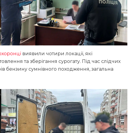
охоронці
виявили чотири локації, які
влення та зберігання сурогату. Під час слідчих
рів бензину сумнівного походження, загальна