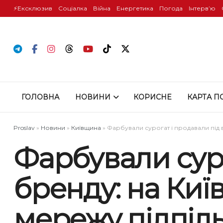
⚡️Ексклюзив
Соціалка
Війна
Енергетика
Погода
Інтервʼю
ГОЛОВНА
НОВИНИ
КОРИСНЕ
КАРТА П
Proslav
»
Новини
»
Київщина
»
Фарбували сурогат і продавали під 
Фарбували суро
бренду: на Киї
мережу підпіл