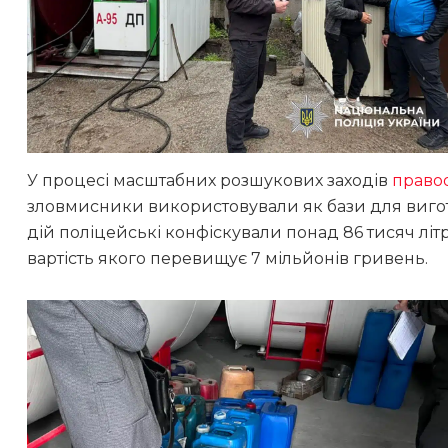
У процесі масштабних розшукових заходів
право
зловмисники використовували як бази для вигото
дій поліцейські конфіскували понад 86 тисяч літ
вартість якого перевищує 7 мільйонів гривень.