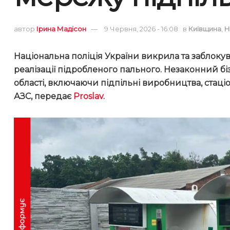
автор
Ірина Мадісон
9 Червня, 2026 - 16:08
в
Київщина
,
Н
Національна поліція України викрила та заблоку
реалізації підробленого пального. Незаконний бі
області, включаючи підпільні виробництва, стаціо
АЗС,
передає
Proslav
.