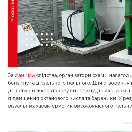
За
даними
слідства, організатори схеми налаго
бензину та дизельного пального. Для створення і
дешеву низькооктанову сировину, до якої домішу
підвищення октанового числа та барвники. У рез
візуальних характеристик високоякісного пально
РЕК