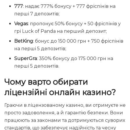
777
: надає 777% бонусу + 777 фріспінів на
перші 7 депозитів;
Vegas
: пропонує 50% бонусу + 50 фріспінів у
грі Luck of Panda на перший депозит;
BetKing
: бонус до 150 000 грн + 750 фріспінів
на перші 5 депозитів;
SuperGra
: 350% бонусу до 175 000 грн на
перші 5 депозитів.​
Чому варто обирати
ліцензійні онлайн казино?
Граючи в ліцензованому казино, ви отримуєте не
просто задоволення, а й гарантію безпеки. Вони
працюють за законами та дотримуються суворих
стандартів, що забезпечує надійність та чесну