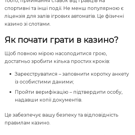
Тобто, приймання ставок від гравців на
спортивні та інші події. Не менш популярною є
ліцензія для залів ігрових автоматів. Це фізичні
казино зі слотами.
Як почати грати в казино?
Щоб повною мірою насолодитися грою,
достатньо зробити кілька простих кроків:
Зареєструватися – заповнити коротку анкету
із особистими даними;
Пройти верифікацію – підтвердити особу,
надавши копії документів.
Це забезпечує вашу безпеку та відповідність
правилам казино.