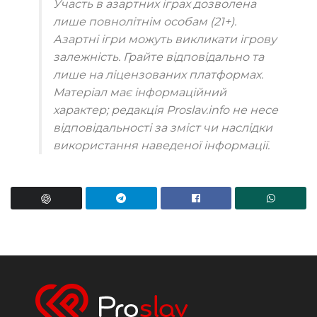
Участь в азартних іграх дозволена
лише повнолітнім особам (21+).
Азартні ігри можуть викликати ігрову
залежність. Грайте відповідально та
лише на ліцензованих платформах.
Матеріал має
інформаційний
характер
; редакція
Proslav.info
не несе
відповідальності за зміст чи наслідки
використання наведеної інформації.