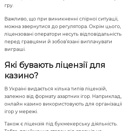
гру.
Важливо, що при виникненні спірної ситуації,
можна звернутися до регулятора. Окрім цього,
ліцензовані оператори несуть відповідальність
перед гравцями й зобов’язані виплачувати
виграші.
Які бувають ліцензії для
казино?
В Україні видається кілька типів ліцензій,
залежно від формату азартних ігор. Наприклад,
онлайн казино використовують для організації
ігор у мережі.
Також є ліцензія під букмекерську діяльність.