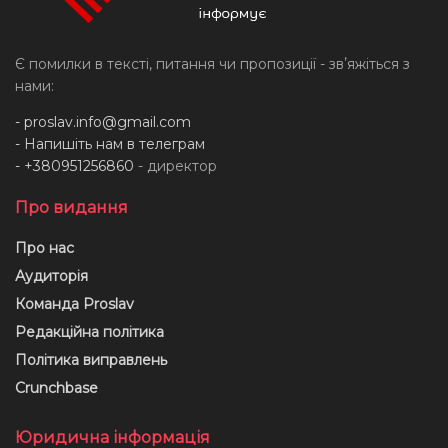
Є помилки в тексті, питання чи пропозиції - звʼяжіться з
нами:
-
proslav.info@gmail.com
- Напишіть нам в телеграм
- +380951256860
- директор
Про видання
Про нас
Аудиторія
Команда Proslav
Редакційна політика
Політика виправлень
Crunchbase
Юридична інформація