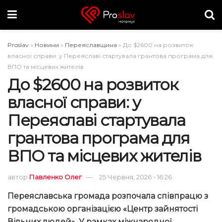
Proslav
»
Новини
»
Переяславщина
»
До $2600 на розвиток
власної справи: у Переяславі стартувала грантова програма для
ВПО та місцевих жителів
До $2600 на розвиток
власної справи: у
Переяславі стартувала
грантова програма для
ВПО та місцевих жителів
автор
Павленко Олег
25 Червня, 2026 - 16:26
Переяславська громада розпочала співпрацю з
громадською організацією «Центр зайнятості
Вільних людей». У рамках міжнародної