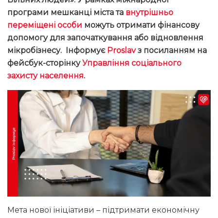
програми мешканці міста та
внутрішньо
переміщені особи
можуть отримати фінансову
допомогу для започаткування або відновлення
мікробізнесу
. Інформує
Proslav
з
посиланням на
фейсбук-сторінку
Управління соціального
захисту населення
.
Мета нової ініціативи – підтримати економічну