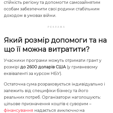
стійкість регіону та допомогти самозайнятим
особам забезпечити свої родини стабільним
доходом в умовах війни.
РЕКЛАМА
Який розмір допомоги та на
що її можна витратити?
Учасники програми можуть отримати грант у
розмірі
до 2600 доларів США
(у гривневому
еквіваленті за курсом НБУ).
Остаточна сума розраховується індивідуально і
залежить від специфіки бізнесу та його
реальних потреб. Організатори наголошують:
цільове призначення коштів є суворим –
фінансування
надається
виключно
на